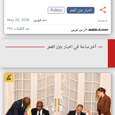
اخبار جزر القمر
Politics
May 24, 2026
منذ شهرين
OX58UY
عدد الكلمات: ٣٢٨
•
arabic.rt.com
ار تي عربي
أخر ساعة في اخبار جزر القمر