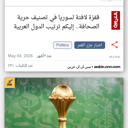
قفزة لافتة لسوريا في تصنيف حرية
الصحافة.. إليكم ترتيب الدول العربية
اخبار جزر القمر
Politics
May 04, 2026
منذ ٣ أشهر
VF17PD
عدد الكلمات: ٢٣١
•
arabic.cnn.com
سي ان ان عربي