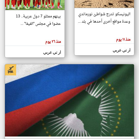
اليونيسكو تدرج شواطئ نورماندي
بينهم ممثلو 7 دول عربية.. 13
klyoum.com
وعدة مواقع أخرى أحدها في بلد ...
تغيير الدولة
عضوا في مجلس "الفيفا" ...
تعبر
مصادر الأخبار من جزر القمر
المقالات
الموجوده
اخبار جزر القمر على مدار الساعة
منذ ١١ يوم
هنا عن
منذ ٢٦ يوم
وجهة
نظر
أهم اخبار جزر القمر العاجلة والمباشرة
ار تي عربي
كاتبيها.
ار تي عربي