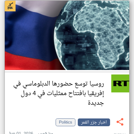
روسيا توسع حضورها الدبلوماسي في
إفريقيا بافتتاح ممثليات في 4 دول
جديدة
اخبار جزر القمر
Politics
Jun 01, 2026