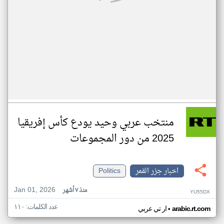
منتخب عربي وحيد يودع كأس إفريقيا
2025 من دور المجموعات
اخبار جزر القمر
Politics
Jan 01, 2026
منذ ٧ أشهر
YU55DX
عدد الكلمات: ١١٠
•
arabic.rt.com
ار تي عربي