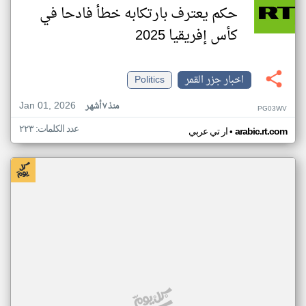
حكم يعترف بارتكابه خطأ فادحا في
كأس إفريقيا 2025
اخبار جزر القمر
Politics
Jan 01, 2026
منذ ٧ أشهر
PG03WV
عدد الكلمات: ٢٢٣
•
arabic.rt.com
ار تي عربي