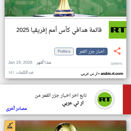
قائمة هدافي كأس أمم إفريقيا 2025
اخبار جزر القمر
Politics
Jan 19, 2026
منذ ٦ أشهر
QG60YL
عدد الكلمات: ١٤١
•
arabic.rt.com
ار تي عربي
تابع اخر اخبار جزر القمر من
ار تي عربي
مصادر أخرى