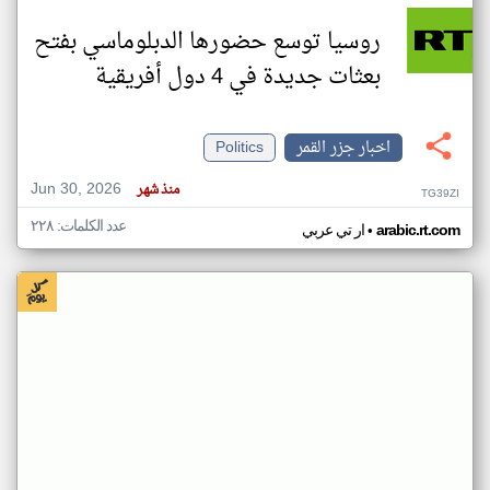
روسيا توسع حضورها الدبلوماسي بفتح
بعثات جديدة في 4 دول أفريقية
اخبار جزر القمر
Politics
Jun 30, 2026
منذ شهر
TG39ZI
عدد الكلمات: ٢٢٨
•
arabic.rt.com
ار تي عربي