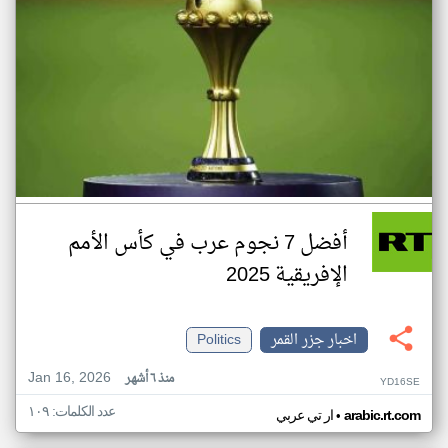
أفضل 7 نجوم عرب في كأس الأمم
الإفريقية 2025
اخبار جزر القمر
Politics
Jan 16, 2026
منذ ٦ أشهر
YD16SE
عدد الكلمات: ١٠٩
•
arabic.rt.com
ار تي عربي