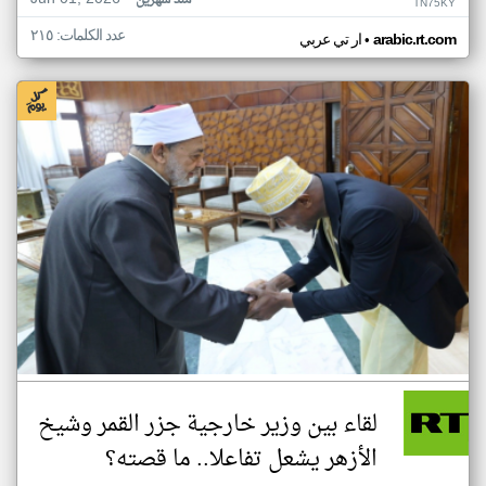
منذ شهرين
TN75KY
عدد الكلمات: ٢١٥
•
arabic.rt.com
ار تي عربي
لقاء بين وزير خارجية جزر القمر وشيخ
الأزهر يشعل تفاعلا.. ما قصته؟