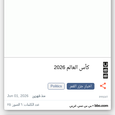
كأس العالم 2026
اخبار جزر القمر
Politics
Jun 01, 2026
منذ شهرين
PF63IT
عدد الكلمات: ٦ الصور: ٢٥
•
bbc.com
بي بي سي عربي