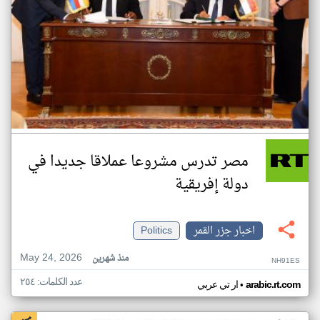
مصر تدرس مشروعا عملاقا جديدا في
دولة إفريقية
اخبار جزر القمر
Politics
May 24, 2026
منذ شهرين
NH91ES
عدد الكلمات: ٢٥٤
•
arabic.rt.com
ار تي عربي