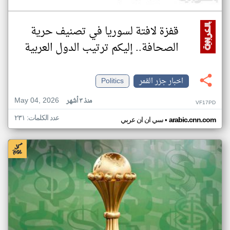
قفزة لافتة لسوريا في تصنيف حرية
الصحافة.. إليكم ترتيب الدول العربية
اخبار جزر القمر
Politics
May 04, 2026
منذ ٣ أشهر
VF17PD
عدد الكلمات: ٢٣١
•
arabic.cnn.com
سي ان ان عربي