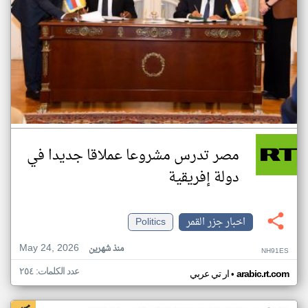
مصر تدرس مشروعا عملاقا جديدا في
دولة إفريقية
اخبار جزر القمر
Politics
May 24, 2026
منذ شهرين
NH91ES
عدد الكلمات: ٢٥٤
•
arabic.rt.com
ار تي عربي