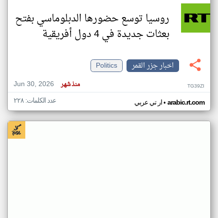
روسيا توسع حضورها الدبلوماسي بفتح
بعثات جديدة في 4 دول أفريقية
اخبار جزر القمر
Politics
Jun 30, 2026
منذ شهر
TG39ZI
عدد الكلمات: ٢٢٨
•
arabic.rt.com
ار تي عربي