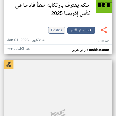
حكم يعترف بارتكابه خطأ فادحا في
كأس إفريقيا 2025
اخبار جزر القمر
Politics
Jan 01, 2026
منذ ٧ أشهر
PG03WV
عدد الكلمات: ٢٢٣
•
arabic.rt.com
ار تي عربي