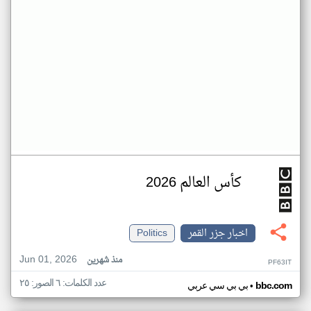
كأس العالم 2026
اخبار جزر القمر
Politics
Jun 01, 2026
منذ شهرين
PF63IT
عدد الكلمات: ٦ الصور: ٢٥
•
bbc.com
بي بي سي عربي