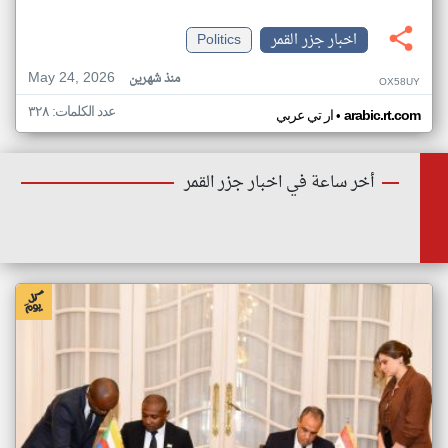
اخبار جزر القمر
Politics
May 24, 2026
منذ شهرين
OX58UY
عدد الكلمات: ٣٢٨
•
arabic.rt.com
ار تي عربي
أخر ساعة في اخبار جزر القمر