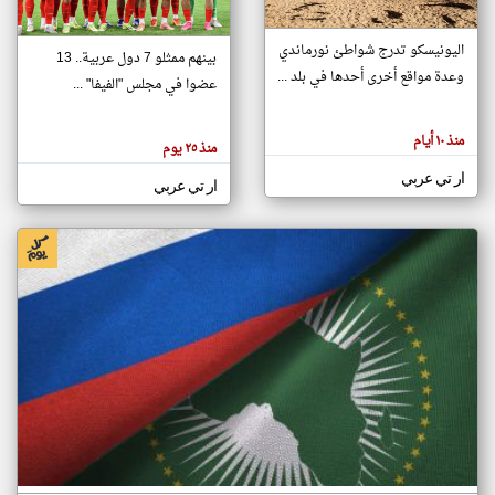
اليونيسكو تدرج شواطئ نورماندي
بينهم ممثلو 7 دول عربية.. 13
klyoum.com
وعدة مواقع أخرى أحدها في بلد ...
تغيير الدولة
عضوا في مجلس "الفيفا" ...
تعبر
مصادر الأخبار من جزر القمر
المقالات
الموجوده
اخبار جزر القمر على مدار الساعة
منذ ١٠ أيام
هنا عن
منذ ٢٥ يوم
وجهة
نظر
أهم اخبار جزر القمر العاجلة والمباشرة
ار تي عربي
كاتبيها.
ار تي عربي