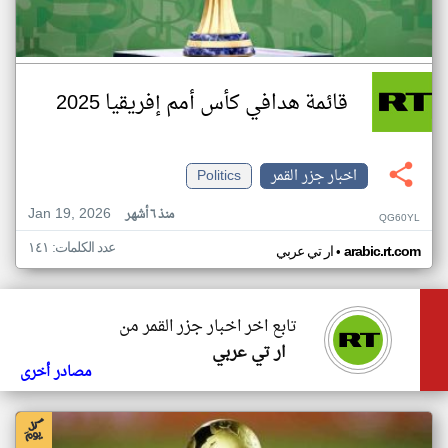
قائمة هدافي كأس أمم إفريقيا 2025
اخبار جزر القمر
Politics
Jan 19, 2026
منذ ٦ أشهر
QG60YL
عدد الكلمات: ١٤١
•
arabic.rt.com
ار تي عربي
تابع اخر اخبار جزر القمر من
ار تي عربي
مصادر أخرى