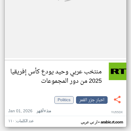
منتخب عربي وحيد يودع كأس إفريقيا
2025 من دور المجموعات
اخبار جزر القمر
Politics
Jan 01, 2026
منذ ٧ أشهر
YU55DX
عدد الكلمات: ١١٠
•
arabic.rt.com
ار تي عربي