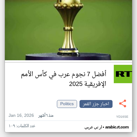
أفضل 7 نجوم عرب في كأس الأمم
الإفريقية 2025
اخبار جزر القمر
Politics
Jan 16, 2026
منذ ٦ أشهر
YD16SE
عدد الكلمات: ١٠٩
•
arabic.rt.com
ار تي عربي