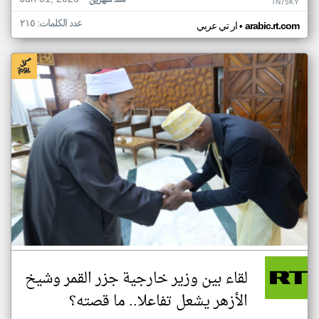
منذ شهرين
TN75KY
عدد الكلمات: ٢١٥
•
arabic.rt.com
ار تي عربي
لقاء بين وزير خارجية جزر القمر وشيخ
الأزهر يشعل تفاعلا.. ما قصته؟