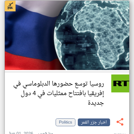
روسيا توسع حضورها الدبلوماسي في
إفريقيا بافتتاح ممثليات في 4 دول
جديدة
اخبار جزر القمر
Politics
Jun 01, 2026