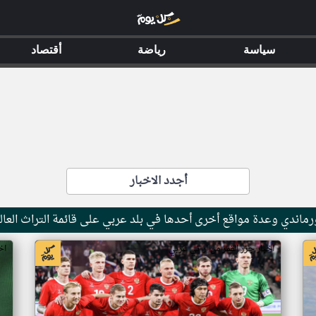
سياسة
رياضة
أقتصاد
أجدد الاخبار
ماندي وعدة مواقع أخرى أحدها في بلد عربي على قائمة التراث العال
اخبار جزر القمر من ار تي عربي
اخ