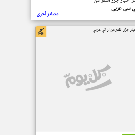
ر اخبار جزر القمر من
ي سي عربي
مصادر أخرى
بار جزر القمر من ار تي عربي