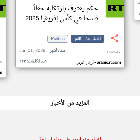
حكم يعترف بارتكابه خطأ
فادحا في كأس إفريقيا 2025
اخبار جزر القمر
Politics
Jan 01, 2026
منذ ٧ أشهر
PG03WV
عدد الكلمات: ٢٢٣
•
X
arabic.rt.com
ار تي عربي
om
المزيد من الأخبار
اخبار جزر القمر على مدار الساعة