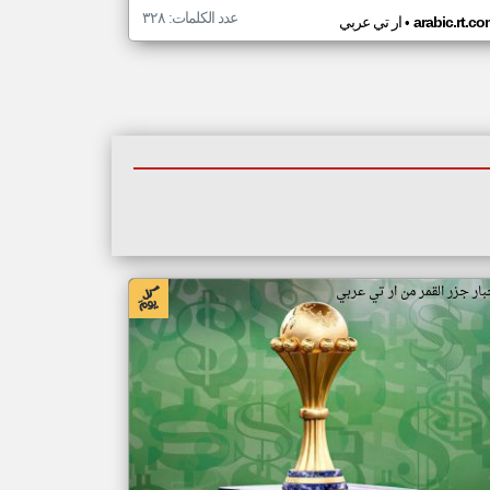
عدد الكلمات: ٣٢٨
•
arabic.rt.c
ار تي عربي
بار جزر القمر من ار تي عربي