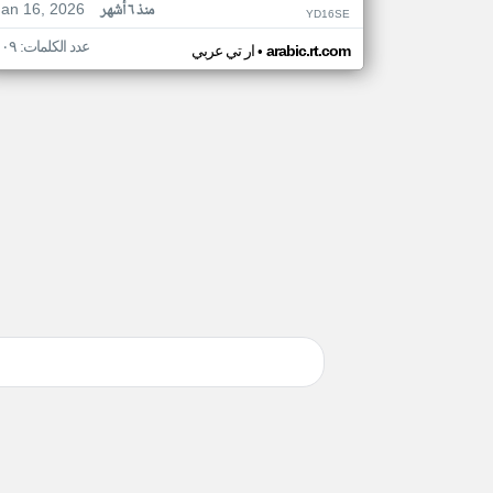
Jan 16, 2026
منذ ٦ أشهر
YD16SE
عدد الكلمات: ١٠٩
•
arabic.rt.com
ار تي عربي