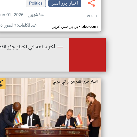
اخبار جزر القمر
Politics
Jun 01, 2026
منذ شهرين
PF63IT
عدد الكلمات: ٦ الصور: ٢٥
•
bbc.com
بي بي سي عربي
أخر ساعة في اخبار جزر القم
اخبار جزر القمر من ار تي عربي