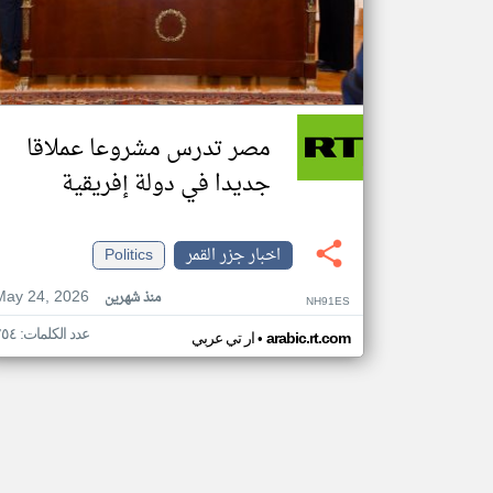
مصر تدرس مشروعا عملاقا
جديدا في دولة إفريقية
اخبار جزر القمر
Politics
May 24, 2026
منذ شهرين
NH91ES
عدد الكلمات: ٢٥٤
•
arabic.rt.com
ار تي عربي