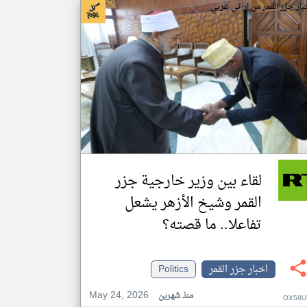
بار جزر القمر من ار تي عربي
لقاء بين وزير خارجية جزر
القمر وشيخ الأزهر يشعل
تفاعلا.. ما قصته؟
اخبار جزر القمر
Politics
May 24, 2026
منذ شهرين
OX58U