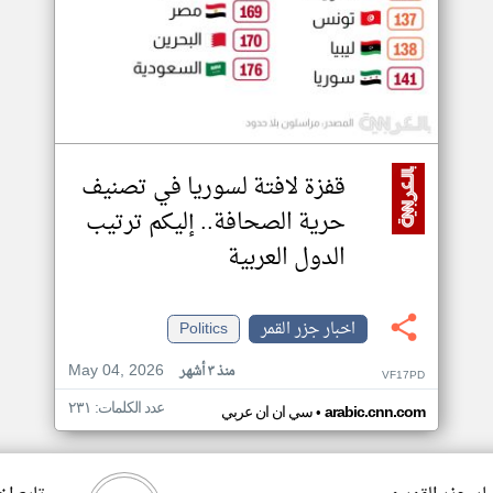
قفزة لافتة لسوريا في تصنيف
حرية الصحافة.. إليكم ترتيب
الدول العربية
اخبار جزر القمر
Politics
May 04, 2026
منذ ٣ أشهر
VF17PD
عدد الكلمات: ٢٣١
•
arabic.cnn.com
سي ان ان عربي