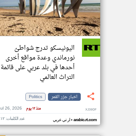
تعبر
المقالات
الموجوده
هنا عن
وجهة
اليونيسكو تدرج شواطئ
نظر
كاتبيها.
نورماندي وعدة مواقع أخرى
أحدها في بلد عربي على قائمة
التراث العالمي
اخبار جزر القمر
Politics
Jul 26, 2026
منذ ١٢ يوم
XJ39DF
عدد الكلمات: ٤١٢
•
arabic.rt.com
ار تي عربي