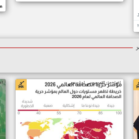
om
ر
اخبار جزر القمر من سي ان ان عربي
اخ