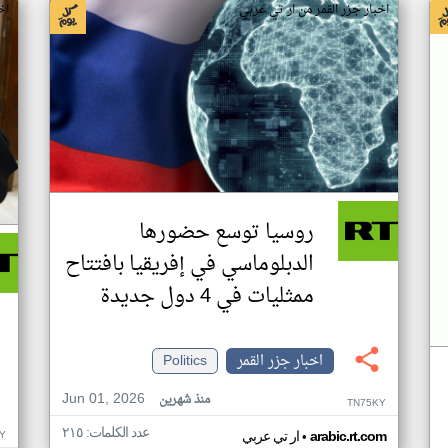
اخبار جزر القمر من ار تي عربي
اخ
روسيا توسع حضورها
الدبلوماسي في إفريقيا بافتتاح
ممثليات في 4 دول جديدة
اخبار جزر القمر
Politics
Jun 01, 2026
منذ شهرين
TN75KY
عدد الكلمات: ٢١٥
•
Y
arabic.rt.com
ار تي عربي