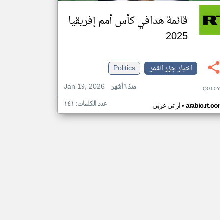
قائمة هدافي كأس أمم إفريقيا
2025
اخبار جزر القمر
Politics
Jan 19, 2026
منذ ٦ أشهر
QG60Y
عدد الكلمات: ١٤١
•
arabic.rt.c
ار تي عربي