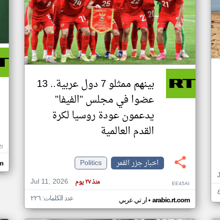
بينهم ممثلو 7 دول عربية.. 13
عضوا في مجلس "الفيفا"
يدعمون عودة روسيا لكرة
القدم العالمية
ZI
اخبار جزر القمر
Politics
om
Jul 11, 2026
منذ ٢٧ يوم
EE45AI
عدد الكلمات: ٢٢٦
•
arabic.rt.com
ار تي عربي