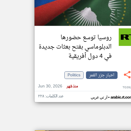
klyoum.com
تغيير الدولة
مصادر الأخبار من جزر القمر
روسيا توسع حضورها
اخبار جزر القمر على مدار الساعة
الدبلوماسي بفتح بعثات جديدة
أهم اخبار جزر القمر العاجلة والمباشرة
في 4 دول أفريقية
اخبار جزر القمر
Politics
Jun 30, 2026
منذ شهر
TG39
عدد الكلمات: ٢٢٨
•
arabic.rt.c
ار تي عربي