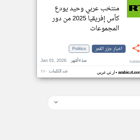
منتخب عربي وحيد يودع
كأس إفريقيا 2025 من دور
المجموعات
اخبار جزر القمر
Politics
Jan 01, 2026
منذ ٧ أشهر
YU55D
عدد الكلمات: ١١٠
•
arabic.rt.c
ار تي عربي