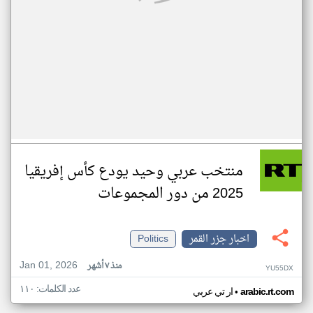
منتخب عربي وحيد يودع كأس إفريقيا
2025 من دور المجموعات
اخبار جزر القمر
Politics
Jan 01, 2026
منذ ٧ أشهر
YU55DX
عدد الكلمات: ١١٠
•
arabic.rt.com
ار تي عربي