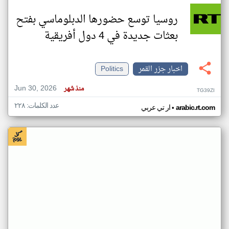
روسيا توسع حضورها الدبلوماسي بفتح
بعثات جديدة في 4 دول أفريقية
اخبار جزر القمر
Politics
Jun 30, 2026
منذ شهر
TG39ZI
عدد الكلمات: ٢٢٨
•
arabic.rt.com
ار تي عربي