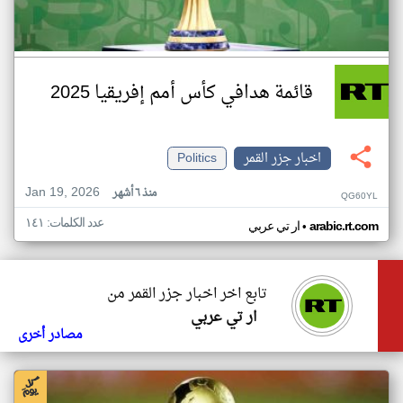
قائمة هدافي كأس أمم إفريقيا 2025
اخبار جزر القمر
Politics
Jan 19, 2026
منذ ٦ أشهر
QG60YL
عدد الكلمات: ١٤١
•
arabic.rt.com
ار تي عربي
تابع اخر اخبار جزر القمر من
ار تي عربي
مصادر أخرى