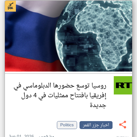
روسيا توسع حضورها الدبلوماسي في
إفريقيا بافتتاح ممثليات في 4 دول
جديدة
اخبار جزر القمر
Politics
Jun 01, 2026