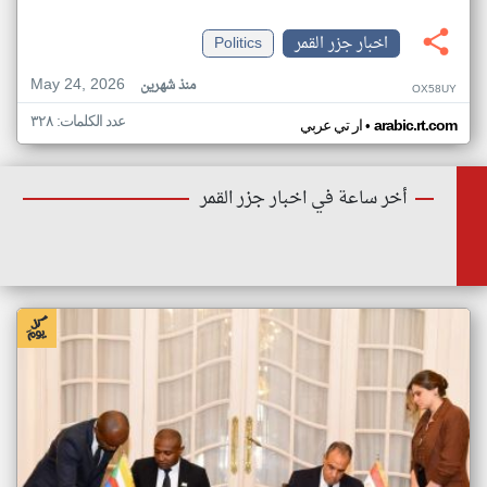
اخبار جزر القمر
Politics
May 24, 2026
منذ شهرين
OX58UY
عدد الكلمات: ٣٢٨
•
arabic.rt.com
ار تي عربي
أخر ساعة في اخبار جزر القمر