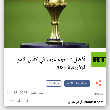
أفضل 7 نجوم عرب في كأس الأمم
الإفريقية 2025
اخبار جزر القمر
Politics
Jan 16, 2026
منذ ٦ أشهر
YD16SE
عدد الكلمات: ١٠٩
•
arabic.rt.com
ار تي عربي