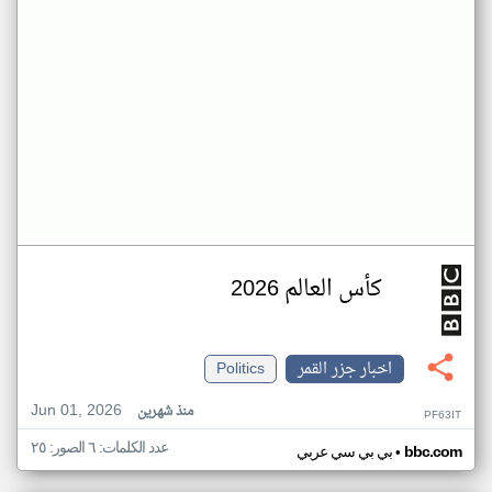
كأس العالم 2026
اخبار جزر القمر
Politics
Jun 01, 2026
منذ شهرين
PF63IT
عدد الكلمات: ٦ الصور: ٢٥
•
bbc.com
بي بي سي عربي