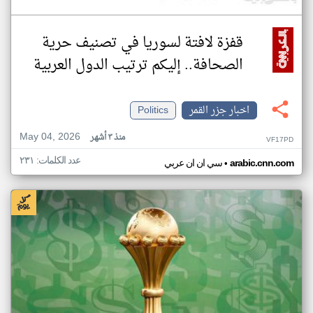
قفزة لافتة لسوريا في تصنيف حرية
الصحافة.. إليكم ترتيب الدول العربية
اخبار جزر القمر
Politics
May 04, 2026
منذ ٣ أشهر
VF17PD
عدد الكلمات: ٢٣١
•
arabic.cnn.com
سي ان ان عربي