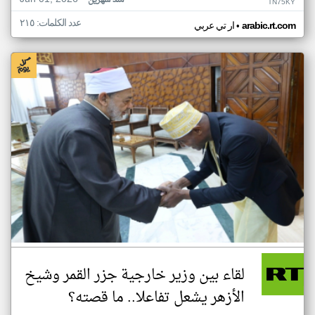
منذ شهرين
TN75KY
عدد الكلمات: ٢١٥
•
arabic.rt.com
ار تي عربي
لقاء بين وزير خارجية جزر القمر وشيخ
الأزهر يشعل تفاعلا.. ما قصته؟