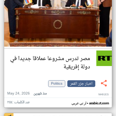
مصر تدرس مشروعا عملاقا جديدا في
دولة إفريقية
اخبار جزر القمر
Politics
May 24, 2026
منذ شهرين
NH91ES
عدد الكلمات: ٢٥٤
•
arabic.rt.com
ار تي عربي