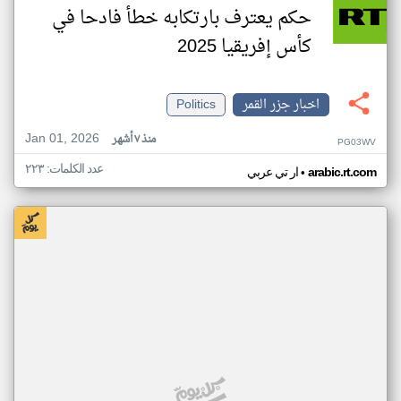
حكم يعترف بارتكابه خطأ فادحا في
كأس إفريقيا 2025
اخبار جزر القمر
Politics
Jan 01, 2026
منذ ٧ أشهر
PG03WV
عدد الكلمات: ٢٢٣
•
arabic.rt.com
ار تي عربي