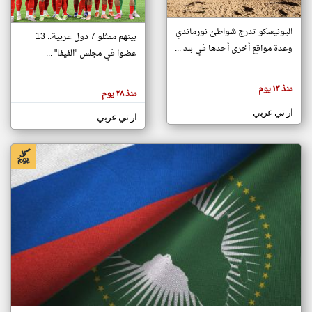
اليونيسكو تدرج شواطئ نورماندي
بينهم ممثلو 7 دول عربية.. 13
klyoum.com
وعدة مواقع أخرى أحدها في بلد ...
تغيير الدولة
عضوا في مجلس "الفيفا" ...
تعبر
مصادر الأخبار من جزر القمر
المقالات
الموجوده
اخبار جزر القمر على مدار الساعة
منذ ١٣ يوم
هنا عن
منذ ٢٨ يوم
وجهة
نظر
أهم اخبار جزر القمر العاجلة والمباشرة
ار تي عربي
كاتبيها.
ار تي عربي