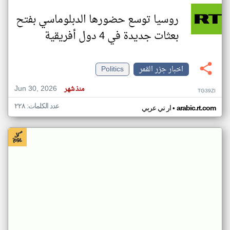
روسيا توسع حضورها الدبلوماسي بفتح
بعثات جديدة في 4 دول أفريقية
اخبار جزر القمر
Politics
Jun 30, 2026
منذ شهر
TG39ZI
عدد الكلمات: ٢٢٨
•
arabic.rt.com
ار تي عربي