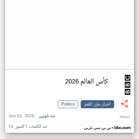
كأس العالم 2026
اخبار جزر القمر
Politics
Jun 01, 2026
منذ شهرين
PF63IT
عدد الكلمات: ٦ الصور: ٢٥
•
bbc.com
بي بي سي عربي