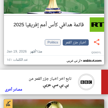
قائمة هدافي كأس أمم إفريقيا 2025
اخبار جزر القمر
Politics
Jan 19, 2026
منذ ٦ أشهر
QG60YL
عدد الكلمات: ١٤١
•
arabic.rt.com
ار تي عربي
تابع اخر اخبار جزر القمر من
بي بي سي عربي
مصادر أخرى