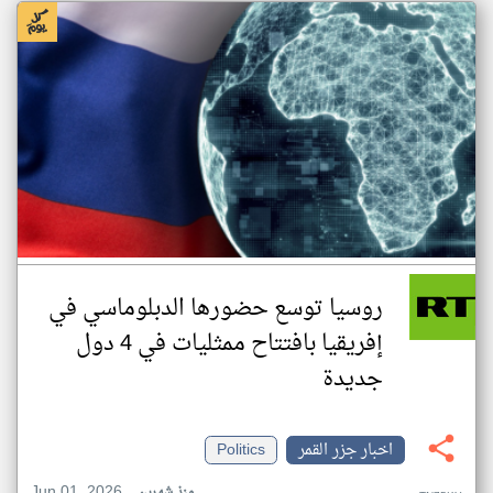
روسيا توسع حضورها الدبلوماسي في
إفريقيا بافتتاح ممثليات في 4 دول
جديدة
اخبار جزر القمر
Politics
Jun 01, 2026