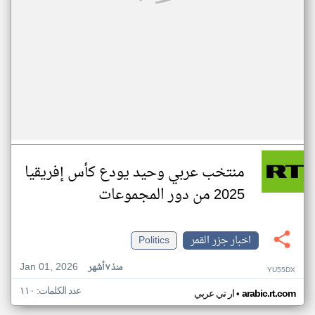
منتخب عربي وحيد يودع كأس إفريقيا
2025 من دور المجموعات
اخبار جزر القمر
Politics
Jan 01, 2026
منذ ٧ أشهر
YU55DX
عدد الكلمات: ١١٠
•
arabic.rt.com
ار تي عربي