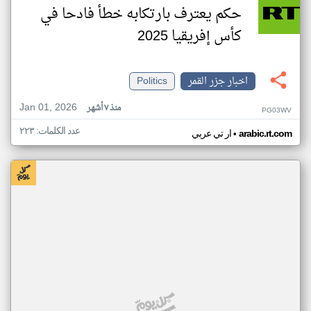
حكم يعترف بارتكابه خطأ فادحا في
كأس إفريقيا 2025
اخبار جزر القمر
Politics
Jan 01, 2026
منذ ٧ أشهر
PG03WV
عدد الكلمات: ٢٢٣
•
arabic.rt.com
ار تي عربي