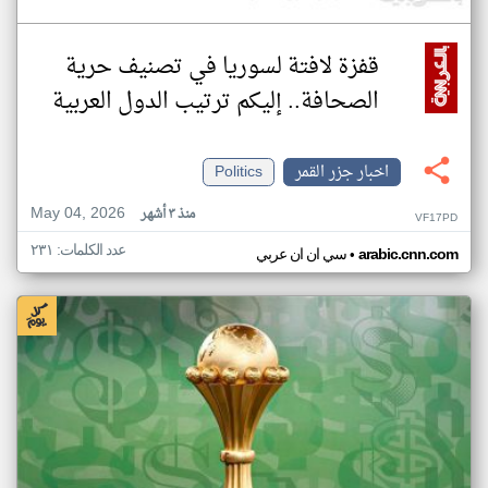
قفزة لافتة لسوريا في تصنيف حرية
الصحافة.. إليكم ترتيب الدول العربية
اخبار جزر القمر
Politics
May 04, 2026
منذ ٣ أشهر
VF17PD
عدد الكلمات: ٢٣١
•
arabic.cnn.com
سي ان ان عربي