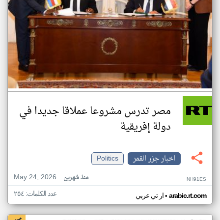
مصر تدرس مشروعا عملاقا جديدا في
دولة إفريقية
اخبار جزر القمر
Politics
May 24, 2026
منذ شهرين
NH91ES
عدد الكلمات: ٢٥٤
•
arabic.rt.com
ار تي عربي