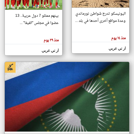
اليونيسكو تدرج شواطئ نورماندي
بينهم ممثلو 7 دول عربية.. 13
klyoum.com
وعدة مواقع أخرى أحدها في بلد ...
تغيير الدولة
عضوا في مجلس "الفيفا" ...
تعبر
مصادر الأخبار من جزر القمر
المقالات
الموجوده
اخبار جزر القمر على مدار الساعة
منذ ١٤ يوم
هنا عن
منذ ٢٩ يوم
وجهة
نظر
أهم اخبار جزر القمر العاجلة والمباشرة
ار تي عربي
كاتبيها.
ار تي عربي