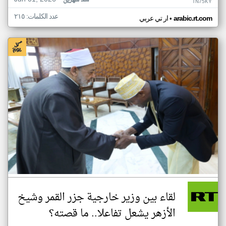
منذ شهرين
TN75KY
عدد الكلمات: ٢١٥
•
arabic.rt.com
ار تي عربي
لقاء بين وزير خارجية جزر القمر وشيخ
الأزهر يشعل تفاعلا.. ما قصته؟