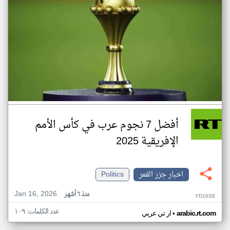
أفضل 7 نجوم عرب في كأس الأمم
الإفريقية 2025
اخبار جزر القمر
Politics
Jan 16, 2026
منذ ٦ أشهر
YD16SE
عدد الكلمات: ١٠٩
•
arabic.rt.com
ار تي عربي