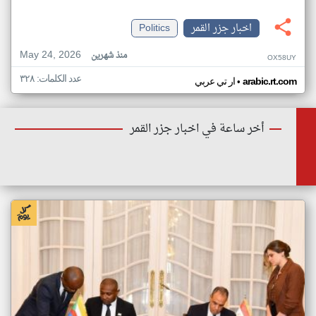
اخبار جزر القمر
Politics
May 24, 2026
منذ شهرين
OX58UY
عدد الكلمات: ٣٢٨
•
arabic.rt.com
ار تي عربي
أخر ساعة في اخبار جزر القمر