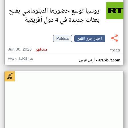
روسيا توسع حضورها الدبلوماسي بفتح
بعثات جديدة في 4 دول أفريقية
اخبار جزر القمر
Politics
Jun 30, 2026
منذ شهر
TG39ZI
عدد الكلمات: ٢٢٨
•
arabic.rt.com
ار تي عربي