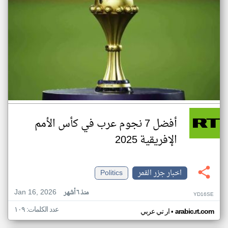
أفضل 7 نجوم عرب في كأس الأمم
الإفريقية 2025
اخبار جزر القمر
Politics
Jan 16, 2026
منذ ٦ أشهر
YD16SE
عدد الكلمات: ١٠٩
•
arabic.rt.com
ار تي عربي