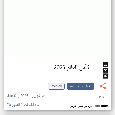
كأس العالم 2026
اخبار جزر القمر
Politics
Jun 01, 2026
منذ شهرين
PF63IT
عدد الكلمات: ٦ الصور: ٢٥
•
bbc.com
بي بي سي عربي