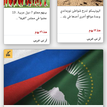
اليونيسكو تدرج شواطئ نورماندي
بينهم ممثلو 7 دول عربية.. 13
klyoum.com
وعدة مواقع أخرى أحدها في بلد ...
تغيير الدولة
عضوا في مجلس "الفيفا" ...
تعبر
مصادر الأخبار من جزر القمر
المقالات
الموجوده
اخبار جزر القمر على مدار الساعة
منذ ١٢ يوم
هنا عن
منذ ٢٦ يوم
وجهة
نظر
أهم اخبار جزر القمر العاجلة والمباشرة
ار تي عربي
كاتبيها.
ار تي عربي