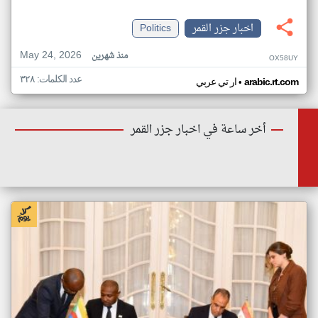
اخبار جزر القمر
Politics
May 24, 2026
منذ شهرين
OX58UY
عدد الكلمات: ٣٢٨
•
arabic.rt.com
ار تي عربي
أخر ساعة في اخبار جزر القمر