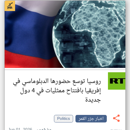
روسيا توسع حضورها الدبلوماسي في
إفريقيا بافتتاح ممثليات في 4 دول
جديدة
اخبار جزر القمر
Politics
Jun 01, 2026