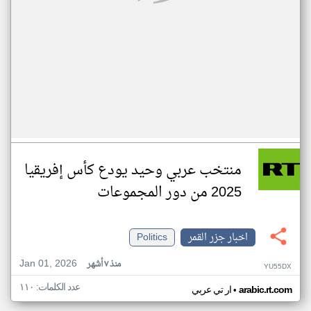
منتخب عربي وحيد يودع كأس إفريقيا
2025 من دور المجموعات
اخبار جزر القمر
Politics
Jan 01, 2026
منذ ٧ أشهر
YU55DX
عدد الكلمات: ١١٠
•
arabic.rt.com
ار تي عربي