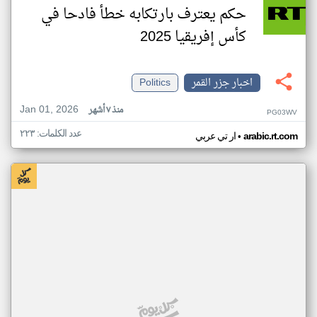
حكم يعترف بارتكابه خطأ فادحا في
كأس إفريقيا 2025
اخبار جزر القمر
Politics
Jan 01, 2026
منذ ٧ أشهر
PG03WV
عدد الكلمات: ٢٢٣
•
arabic.rt.com
ار تي عربي