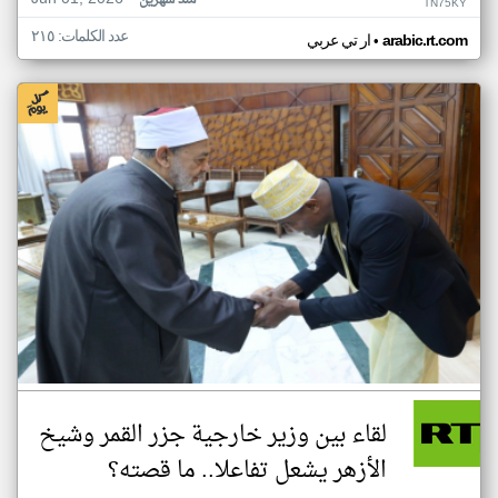
منذ شهرين
TN75KY
عدد الكلمات: ٢١٥
•
arabic.rt.com
ار تي عربي
لقاء بين وزير خارجية جزر القمر وشيخ
الأزهر يشعل تفاعلا.. ما قصته؟