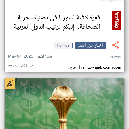
قفزة لافتة لسوريا في تصنيف حرية
الصحافة.. إليكم ترتيب الدول العربية
اخبار جزر القمر
Politics
May 04, 2026
منذ ٣ أشهر
VF17PD
عدد الكلمات: ٢٣١
•
arabic.cnn.com
سي ان ان عربي