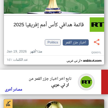
قائمة هدافي كأس أمم إفريقيا 2025
اخبار جزر القمر
Politics
Jan 19, 2026
منذ ٦ أشهر
QG60YL
عدد الكلمات: ١٤١
•
arabic.rt.com
ار تي عربي
تابع اخر اخبار جزر القمر من
ار تي عربي
مصادر أخرى