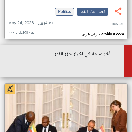
اخبار جزر القمر
Politics
May 24, 2026
منذ شهرين
OX58UY
عدد الكلمات: ٣٢٨
•
arabic.rt.com
ار تي عربي
أخر ساعة في اخبار جزر القمر