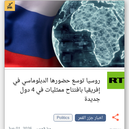
روسيا توسع حضورها الدبلوماسي في
إفريقيا بافتتاح ممثليات في 4 دول
جديدة
اخبار جزر القمر
Politics
Jun 01, 2026