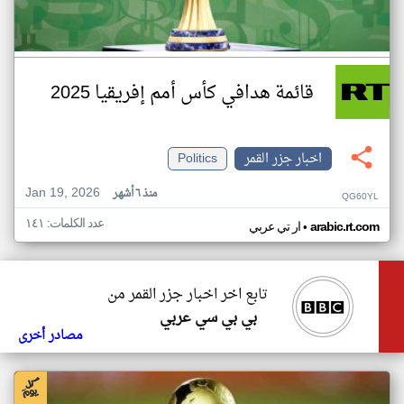
قائمة هدافي كأس أمم إفريقيا 2025
اخبار جزر القمر
Politics
Jan 19, 2026
منذ ٦ أشهر
QG60YL
عدد الكلمات: ١٤١
•
arabic.rt.com
ار تي عربي
تابع اخر اخبار جزر القمر من
بي بي سي عربي
مصادر أخرى