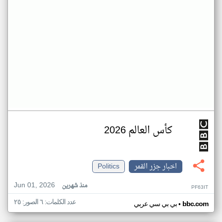
كأس العالم 2026
اخبار جزر القمر
Politics
Jun 01, 2026
منذ شهرين
PF63IT
عدد الكلمات: ٦ الصور: ٢٥
•
bbc.com
بي بي سي عربي