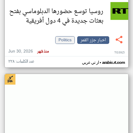
روسيا توسع حضورها الدبلوماسي بفتح
بعثات جديدة في 4 دول أفريقية
اخبار جزر القمر
Politics
Jun 30, 2026
منذ شهر
TG39ZI
عدد الكلمات: ٢٢٨
•
arabic.rt.com
ار تي عربي