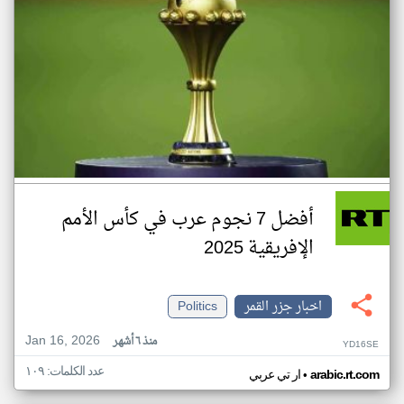
أفضل 7 نجوم عرب في كأس الأمم
الإفريقية 2025
اخبار جزر القمر
Politics
Jan 16, 2026
منذ ٦ أشهر
YD16SE
عدد الكلمات: ١٠٩
•
arabic.rt.com
ار تي عربي