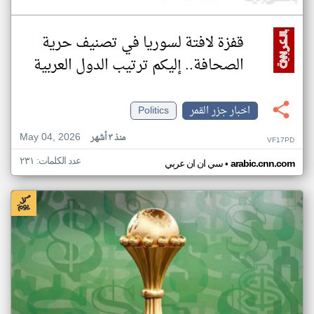
قفزة لافتة لسوريا في تصنيف حرية
الصحافة.. إليكم ترتيب الدول العربية
اخبار جزر القمر
Politics
May 04, 2026
منذ ٣ أشهر
VF17PD
عدد الكلمات: ٢٣١
•
arabic.cnn.com
سي ان ان عربي