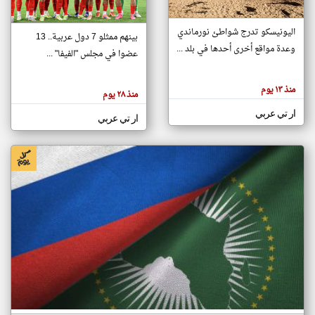
اليونيسكو تدرج شواطئ نورماندي
بينهم ممثلو 7 دول عربية.. 13
klyoum.com
وعدة مواقع أخرى أحدها في بلد ...
تغيير الدولة
عضوا في مجلس "الفيفا" ...
تعبر
مصادر الأخبار من جزر القمر
المقالات
الموجوده
اخبار جزر القمر على مدار الساعة
منذ ١٣ يوم
هنا عن
منذ ٢٨ يوم
وجهة
نظر
أهم اخبار جزر القمر العاجلة والمباشرة
ار تي عربي
كاتبيها.
ار تي عربي