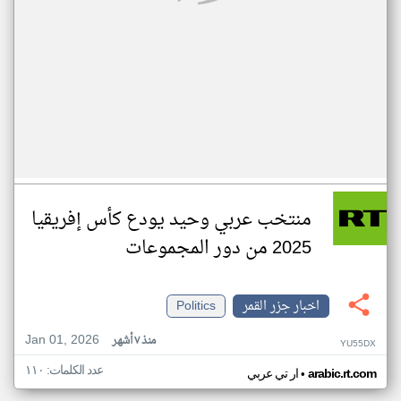
منتخب عربي وحيد يودع كأس إفريقيا
2025 من دور المجموعات
اخبار جزر القمر
Politics
Jan 01, 2026
منذ ٧ أشهر
YU55DX
عدد الكلمات: ١١٠
•
arabic.rt.com
ار تي عربي