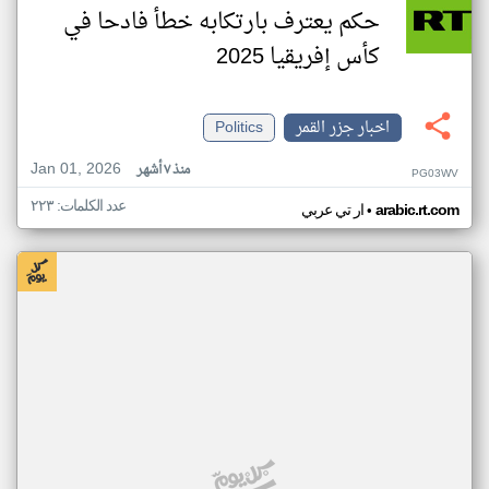
حكم يعترف بارتكابه خطأ فادحا في
كأس إفريقيا 2025
اخبار جزر القمر
Politics
Jan 01, 2026
منذ ٧ أشهر
PG03WV
عدد الكلمات: ٢٢٣
•
arabic.rt.com
ار تي عربي