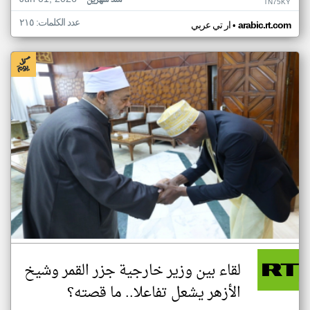
منذ شهرين
TN75KY
عدد الكلمات: ٢١٥
•
arabic.rt.com
ار تي عربي
لقاء بين وزير خارجية جزر القمر وشيخ
الأزهر يشعل تفاعلا.. ما قصته؟