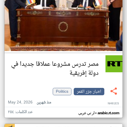
مصر تدرس مشروعا عملاقا جديدا في
دولة إفريقية
اخبار جزر القمر
Politics
May 24, 2026
منذ شهرين
NH91ES
عدد الكلمات: ٢٥٤
•
arabic.rt.com
ار تي عربي