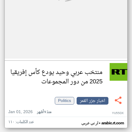
منتخب عربي وحيد يودع كأس إفريقيا
2025 من دور المجموعات
اخبار جزر القمر
Politics
Jan 01, 2026
منذ ٧ أشهر
YU55DX
عدد الكلمات: ١١٠
•
arabic.rt.com
ار تي عربي