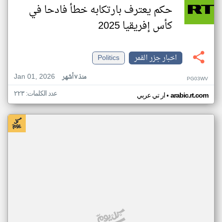
حكم يعترف بارتكابه خطأ فادحا في
كأس إفريقيا 2025
اخبار جزر القمر
Politics
Jan 01, 2026
منذ ٧ أشهر
PG03WV
عدد الكلمات: ٢٢٣
•
arabic.rt.com
ار تي عربي