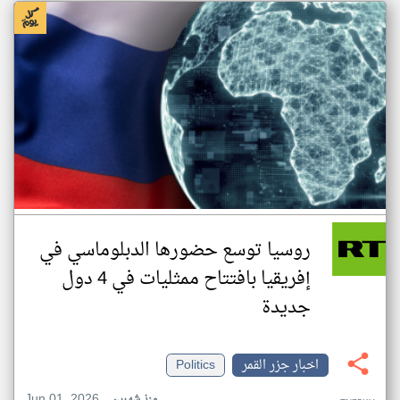
روسيا توسع حضورها الدبلوماسي في
إفريقيا بافتتاح ممثليات في 4 دول
جديدة
اخبار جزر القمر
Politics
Jun 01, 2026