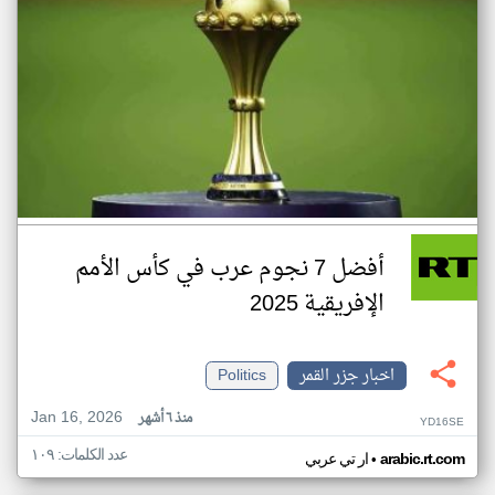
أفضل 7 نجوم عرب في كأس الأمم
الإفريقية 2025
اخبار جزر القمر
Politics
Jan 16, 2026
منذ ٦ أشهر
YD16SE
عدد الكلمات: ١٠٩
•
arabic.rt.com
ار تي عربي