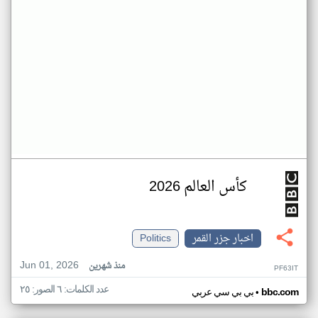
كأس العالم 2026
اخبار جزر القمر
Politics
Jun 01, 2026
منذ شهرين
PF63IT
عدد الكلمات: ٦ الصور: ٢٥
•
bbc.com
بي بي سي عربي