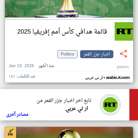
قائمة هدافي كأس أمم إفريقيا 2025
اخبار جزر القمر
Politics
Jan 19, 2026
منذ ٦ أشهر
QG60YL
عدد الكلمات: ١٤١
•
arabic.rt.com
ار تي عربي
تابع اخر اخبار جزر القمر من
ار تي عربي
مصادر أخرى