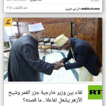
منذ شهرين
TN75KY
عدد الكلمات: ٢١٥
•
arabic.rt.com
ار تي عربي
لقاء بين وزير خارجية جزر القمر وشيخ
الأزهر يشعل تفاعلا.. ما قصته؟