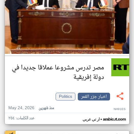
مصر تدرس مشروعا عملاقا جديدا في
دولة إفريقية
اخبار جزر القمر
Politics
May 24, 2026
منذ شهرين
NH91ES
عدد الكلمات: ٢٥٤
•
arabic.rt.com
ار تي عربي