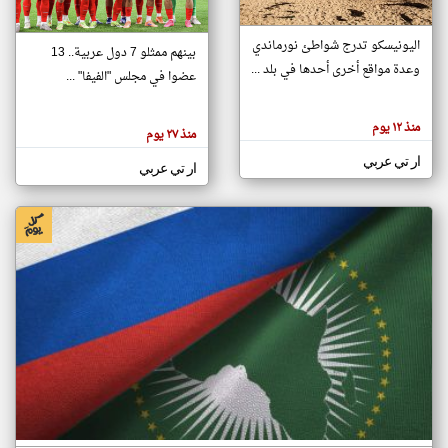
اليونيسكو تدرج شواطئ نورماندي
بينهم ممثلو 7 دول عربية.. 13
klyoum.com
وعدة مواقع أخرى أحدها في بلد ...
تغيير الدولة
عضوا في مجلس "الفيفا" ...
تعبر
مصادر الأخبار من جزر القمر
المقالات
الموجوده
اخبار جزر القمر على مدار الساعة
منذ ١٢ يوم
هنا عن
منذ ٢٧ يوم
وجهة
نظر
أهم اخبار جزر القمر العاجلة والمباشرة
ار تي عربي
كاتبيها.
ار تي عربي