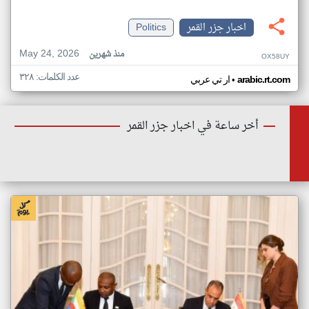
اخبار جزر القمر
Politics
May 24, 2026
منذ شهرين
OX58UY
عدد الكلمات: ٣٢٨
•
arabic.rt.com
ار تي عربي
أخر ساعة في اخبار جزر القمر