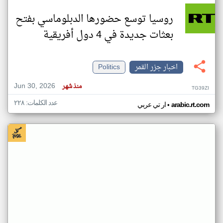
روسيا توسع حضورها الدبلوماسي بفتح
بعثات جديدة في 4 دول أفريقية
اخبار جزر القمر
Politics
Jun 30, 2026
منذ شهر
TG39ZI
عدد الكلمات: ٢٢٨
•
arabic.rt.com
ار تي عربي