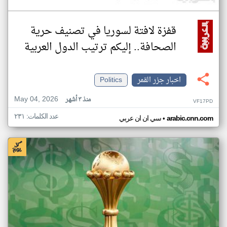
قفزة لافتة لسوريا في تصنيف حرية
الصحافة.. إليكم ترتيب الدول العربية
اخبار جزر القمر
Politics
May 04, 2026
منذ ٣ أشهر
VF17PD
عدد الكلمات: ٢٣١
•
arabic.cnn.com
سي ان ان عربي