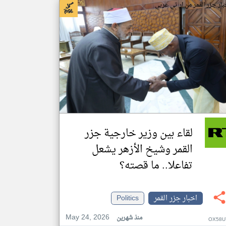
بار جزر القمر من ار تي عربي
لقاء بين وزير خارجية جزر
القمر وشيخ الأزهر يشعل
تفاعلا.. ما قصته؟
اخبار جزر القمر
Politics
May 24, 2026
منذ شهرين
OX58U