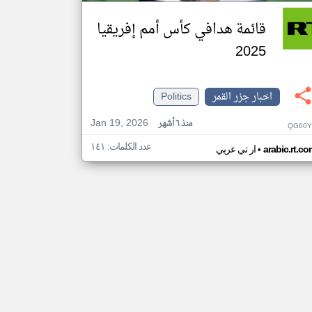
قائمة هدافي كأس أمم إفريقيا
2025
اخبار جزر القمر
Politics
Jan 19, 2026
منذ ٦ أشهر
QG60Y
عدد الكلمات: ١٤١
•
arabic.rt.c
ار تي عربي