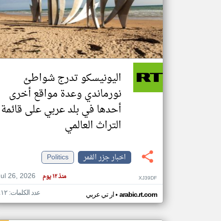
تعبر
المقالات
الموجوده
هنا عن
وجهة
اليونيسكو تدرج شواطئ
نظر
كاتبيها.
نورماندي وعدة مواقع أخرى
أحدها في بلد عربي على قائمة
التراث العالمي
اخبار جزر القمر
Politics
Jul 26, 2026
منذ ١٢ يوم
XJ39DF
عدد الكلمات: ٤١٢
•
arabic.rt.com
ار تي عربي