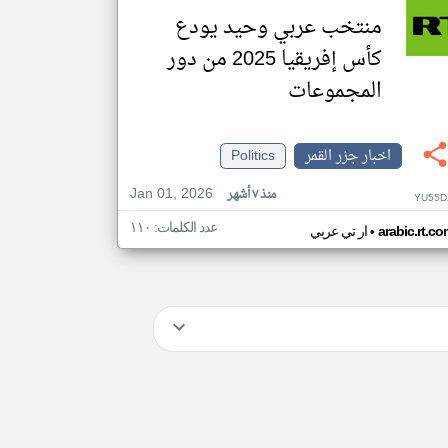
منتخب عربي وحيد يودع
كأس إفريقيا 2025 من دور
المجموعات
اخبار جزر القمر
Politics
Jan 01, 2026
منذ ٧ أشهر
YU55D
عدد الكلمات: ١١٠
•
arabic.rt.c
ار تي عربي