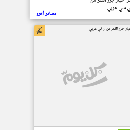
ر اخبار جزر القمر من
ي سي عربي
مصادر أخرى
بار جزر القمر من ار تي عربي