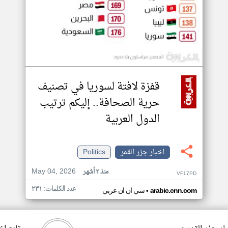
قفزة لافتة لسوريا في تصنيف
حرية الصحافة.. إليكم ترتيب
الدول العربية
اخبار جزر القمر
Politics
May 04, 2026
منذ ٣ أشهر
VF17PD
عدد الكلمات: ٢٣١
•
arabic.cnn.com
سي ان ان عربي