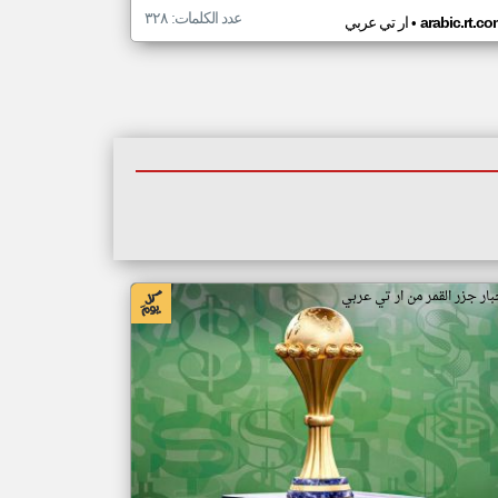
عدد الكلمات: ٣٢٨
•
arabic.rt.c
ار تي عربي
بار جزر القمر من ار تي عربي