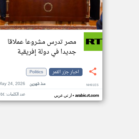
مصر تدرس مشروعا عملاقا
جديدا في دولة إفريقية
اخبار جزر القمر
Politics
May 24, 2026
منذ شهرين
NH91ES
عدد الكلمات: ٢٥٤
•
arabic.rt.com
ار تي عربي