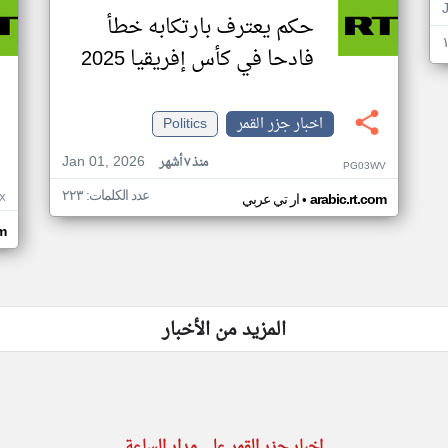
حكم يعترف بارتكابه خطأ
فادحا في كأس إفريقيا 2025
اخبار جزر القمر
Politics
Jan 01, 2026
منذ ٧ أشهر
PG03WV
عدد الكلمات: ٢٢٣
•
X
arabic.rt.com
ار تي عربي
om
المزيد من الأخبار
اخبار جزر القمر على مدار الساعة