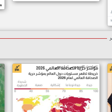
om
ر
اخبار جزر القمر من سي ان ان عربي
اخ