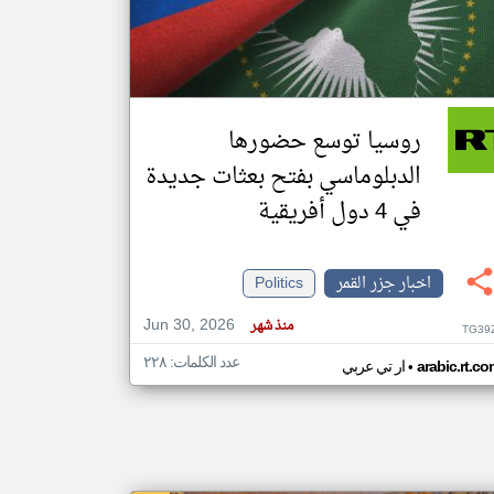
klyoum.com
تغيير الدولة
مصادر الأخبار من جزر القمر
روسيا توسع حضورها
اخبار جزر القمر على مدار الساعة
الدبلوماسي بفتح بعثات جديدة
أهم اخبار جزر القمر العاجلة والمباشرة
في 4 دول أفريقية
اخبار جزر القمر
Politics
Jun 30, 2026
منذ شهر
TG39
عدد الكلمات: ٢٢٨
•
arabic.rt.c
ار تي عربي