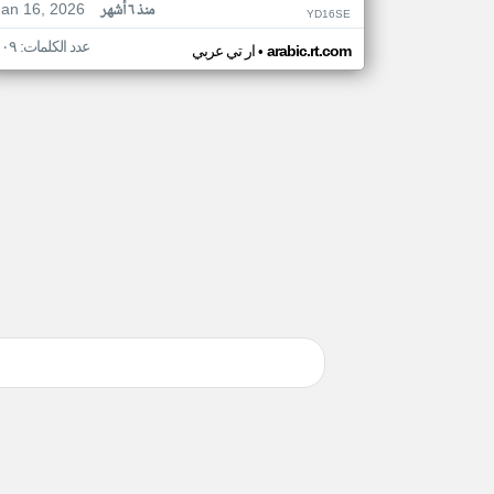
Jan 16, 2026
منذ ٦ أشهر
YD16SE
عدد الكلمات: ١٠٩
•
arabic.rt.com
ار تي عربي