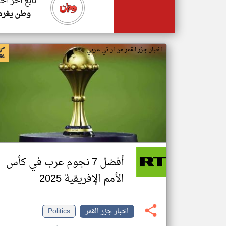
تابع اخر اخب
وطن يغرد
اخبار جزر القمر من ار تي عربي
أفضل 7 نجوم عرب في كأس
الأمم الإفريقية 2025
اخبار جزر القمر
Politics