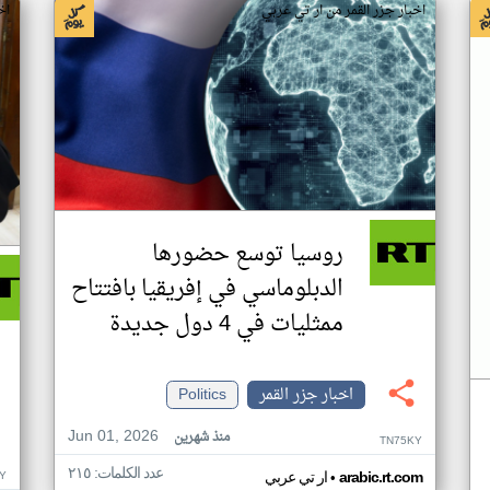
اخبار جزر القمر من ار تي عربي
اخ
روسيا توسع حضورها
الدبلوماسي في إفريقيا بافتتاح
ممثليات في 4 دول جديدة
اخبار جزر القمر
Politics
Jun 01, 2026
منذ شهرين
TN75KY
عدد الكلمات: ٢١٥
•
Y
arabic.rt.com
ار تي عربي