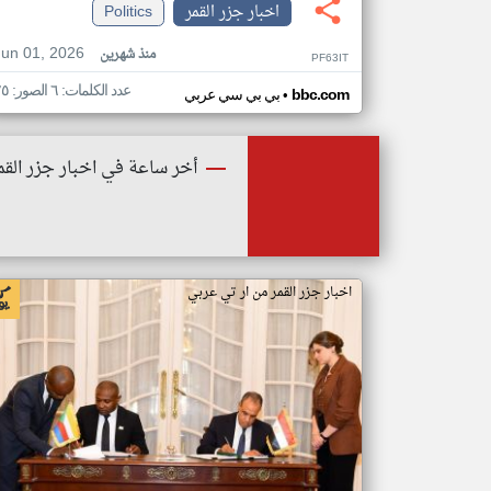
اخبار جزر القمر
Politics
Jun 01, 2026
منذ شهرين
PF63IT
عدد الكلمات: ٦ الصور: ٢٥
•
bbc.com
بي بي سي عربي
أخر ساعة في اخبار جزر القم
اخبار جزر القمر من ار تي عربي