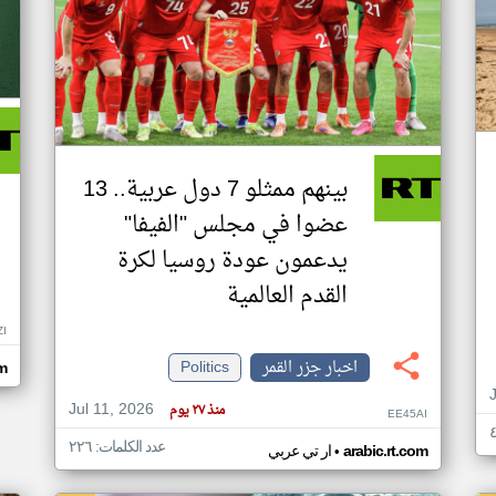
بينهم ممثلو 7 دول عربية.. 13
عضوا في مجلس "الفيفا"
يدعمون عودة روسيا لكرة
القدم العالمية
ZI
اخبار جزر القمر
Politics
om
Jul 11, 2026
منذ ٢٧ يوم
EE45AI
عدد الكلمات: ٢٢٦
•
arabic.rt.com
ار تي عربي