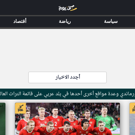
سياسة
رياضة
أقتصاد
أجدد الاخبار
ماندي وعدة مواقع أخرى أحدها في بلد عربي على قائمة التراث العال
اخبار جزر القمر من ار تي عربي
اخ