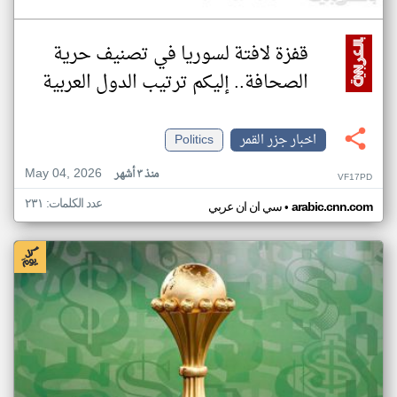
قفزة لافتة لسوريا في تصنيف حرية
الصحافة.. إليكم ترتيب الدول العربية
اخبار جزر القمر
Politics
May 04, 2026
منذ ٣ أشهر
VF17PD
عدد الكلمات: ٢٣١
•
arabic.cnn.com
سي ان ان عربي