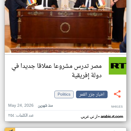
مصر تدرس مشروعا عملاقا جديدا في
دولة إفريقية
اخبار جزر القمر
Politics
May 24, 2026
منذ شهرين
NH91ES
عدد الكلمات: ٢٥٤
•
arabic.rt.com
ار تي عربي