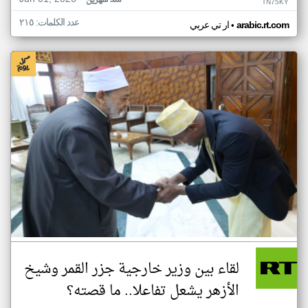
منذ شهرين
TN75KY
عدد الكلمات: ٢١٥
•
arabic.rt.com
ار تي عربي
لقاء بين وزير خارجية جزر القمر وشيخ
الأزهر يشعل تفاعلا.. ما قصته؟