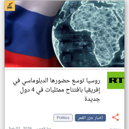
روسيا توسع حضورها الدبلوماسي في
إفريقيا بافتتاح ممثليات في 4 دول
جديدة
اخبار جزر القمر
Politics
Jun 01, 2026