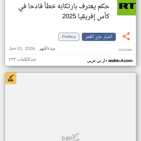
حكم يعترف بارتكابه خطأ فادحا في
كأس إفريقيا 2025
اخبار جزر القمر
Politics
Jan 01, 2026
منذ ٧ أشهر
PG03WV
عدد الكلمات: ٢٢٣
•
arabic.rt.com
ار تي عربي