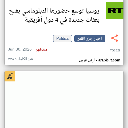
روسيا توسع حضورها الدبلوماسي بفتح
بعثات جديدة في 4 دول أفريقية
اخبار جزر القمر
Politics
Jun 30, 2026
منذ شهر
TG39ZI
عدد الكلمات: ٢٢٨
•
arabic.rt.com
ار تي عربي