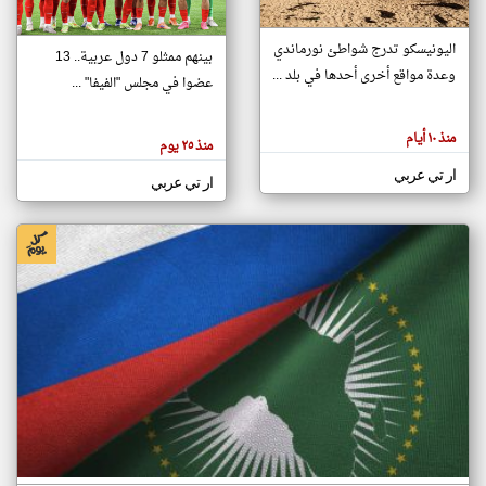
اليونيسكو تدرج شواطئ نورماندي
بينهم ممثلو 7 دول عربية.. 13
klyoum.com
وعدة مواقع أخرى أحدها في بلد ...
تغيير الدولة
عضوا في مجلس "الفيفا" ...
تعبر
مصادر الأخبار من جزر القمر
المقالات
الموجوده
اخبار جزر القمر على مدار الساعة
منذ ١٠ أيام
هنا عن
منذ ٢٥ يوم
وجهة
نظر
أهم اخبار جزر القمر العاجلة والمباشرة
ار تي عربي
كاتبيها.
ار تي عربي