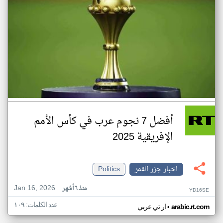
أفضل 7 نجوم عرب في كأس الأمم
الإفريقية 2025
اخبار جزر القمر
Politics
Jan 16, 2026
منذ ٦ أشهر
YD16SE
عدد الكلمات: ١٠٩
•
arabic.rt.com
ار تي عربي