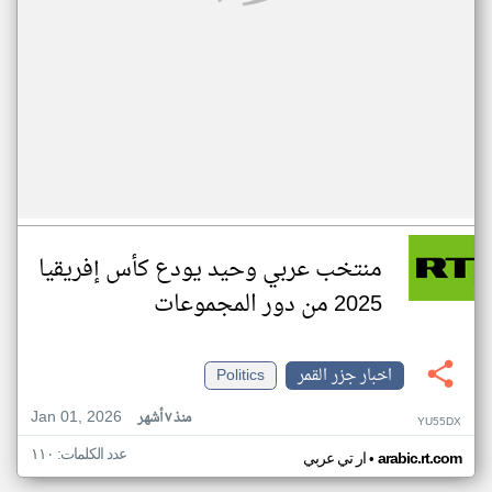
منتخب عربي وحيد يودع كأس إفريقيا
2025 من دور المجموعات
اخبار جزر القمر
Politics
Jan 01, 2026
منذ ٧ أشهر
YU55DX
عدد الكلمات: ١١٠
•
arabic.rt.com
ار تي عربي