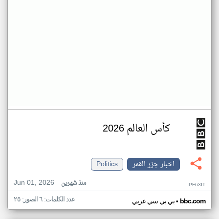
كأس العالم 2026
اخبار جزر القمر
Politics
Jun 01, 2026
منذ شهرين
PF63IT
عدد الكلمات: ٦ الصور: ٢٥
•
bbc.com
بي بي سي عربي