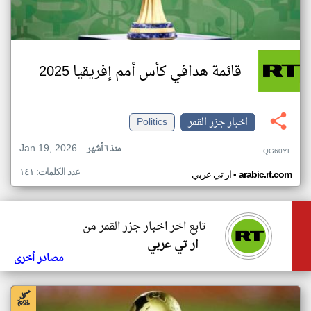
قائمة هدافي كأس أمم إفريقيا 2025
اخبار جزر القمر
Politics
Jan 19, 2026
منذ ٦ أشهر
QG60YL
عدد الكلمات: ١٤١
•
arabic.rt.com
ار تي عربي
تابع اخر اخبار جزر القمر من
ار تي عربي
مصادر أخرى