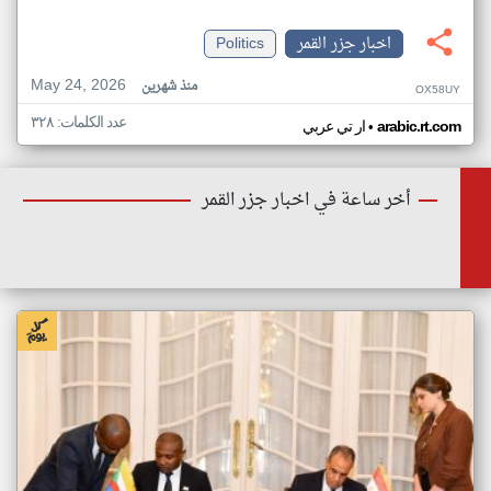
اخبار جزر القمر
Politics
May 24, 2026
منذ شهرين
OX58UY
عدد الكلمات: ٣٢٨
•
arabic.rt.com
ار تي عربي
أخر ساعة في اخبار جزر القمر