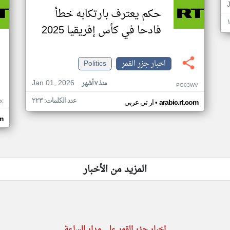
حكم يعترف بارتكابه خطأ
فادحا في كأس إفريقيا 2025
اخبار جزر القمر
Politics
Jan 01, 2026
منذ ٧ أشهر
PG03WV
عدد الكلمات: ٢٢٣
•
X
arabic.rt.com
ار تي عربي
om
المزيد من الأخبار
اخبار جزر القمر على مدار الساعة