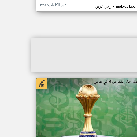
عدد الكلمات: ٣٢٨
•
arabic.rt.c
ار تي عربي
بار جزر القمر من ار تي عربي