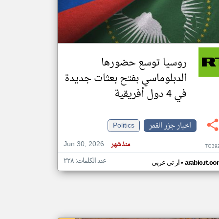
klyoum.com
تغيير الدولة
مصادر الأخبار من جزر القمر
روسيا توسع حضورها
اخبار جزر القمر على مدار الساعة
الدبلوماسي بفتح بعثات جديدة
أهم اخبار جزر القمر العاجلة والمباشرة
في 4 دول أفريقية
اخبار جزر القمر
Politics
Jun 30, 2026
منذ شهر
TG39
عدد الكلمات: ٢٢٨
•
arabic.rt.c
ار تي عربي