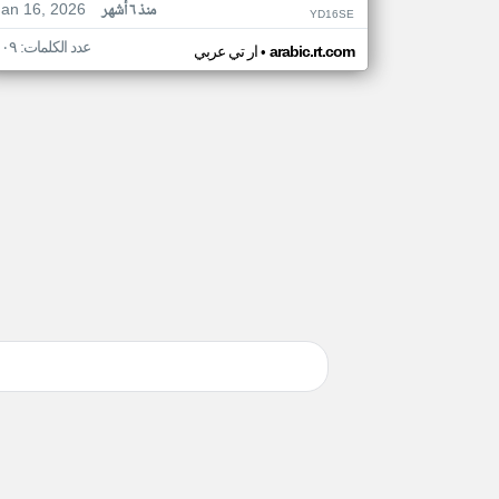
Jan 16, 2026
منذ ٦ أشهر
YD16SE
عدد الكلمات: ١٠٩
•
arabic.rt.com
ار تي عربي