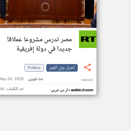
مصر تدرس مشروعا عملاقا
جديدا في دولة إفريقية
اخبار جزر القمر
Politics
May 24, 2026
منذ شهرين
NH91ES
عدد الكلمات: ٢٥٤
•
arabic.rt.com
ار تي عربي