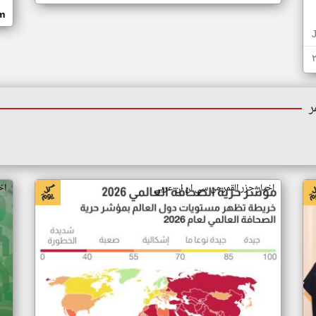
om
ر
اخبار جزر القمر من سي ان ان عربي
اخ