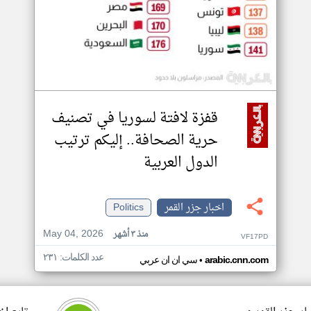
قفزة لافتة لسوريا في تصنيف
حرية الصحافة.. إليكم ترتيب
الدول العربية
اخبار جزر القمر
Politics
May 04, 2026
منذ ٣ أشهر
VF17PD
عدد الكلمات: ٢٣١
•
arabic.cnn.com
سي ان ان عربي