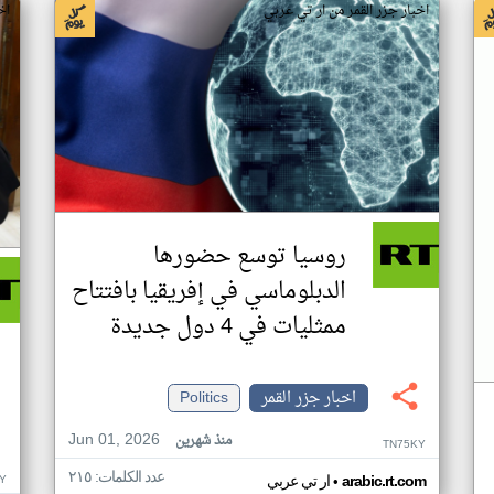
اخبار جزر القمر من ار تي عربي
اخ
روسيا توسع حضورها
الدبلوماسي في إفريقيا بافتتاح
ممثليات في 4 دول جديدة
اخبار جزر القمر
Politics
Jun 01, 2026
منذ شهرين
TN75KY
عدد الكلمات: ٢١٥
•
Y
arabic.rt.com
ار تي عربي