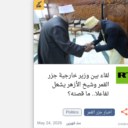
بار جزر القمر من ار تي عربي
لقاء بين وزير خارجية جزر
القمر وشيخ الأزهر يشعل
تفاعلا.. ما قصته؟
اخبار جزر القمر
Politics
May 24, 2026
منذ شهرين
OX58U