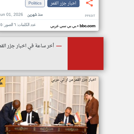
اخبار جزر القمر
Politics
Jun 01, 2026
منذ شهرين
PF63IT
عدد الكلمات: ٦ الصور: ٢٥
•
bbc.com
بي بي سي عربي
أخر ساعة في اخبار جزر القم
اخبار جزر القمر من ار تي عربي