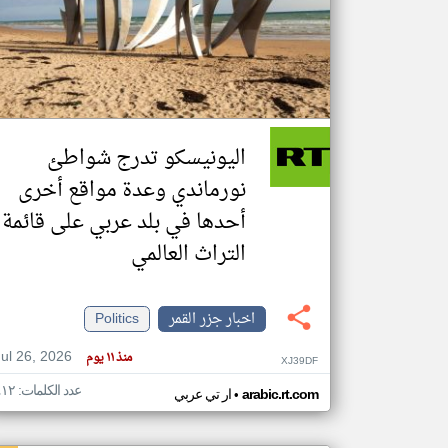
تعبر
المقالات
الموجوده
هنا عن
وجهة
اليونيسكو تدرج شواطئ
نظر
كاتبيها.
نورماندي وعدة مواقع أخرى
أحدها في بلد عربي على قائمة
التراث العالمي
اخبار جزر القمر
Politics
Jul 26, 2026
منذ ١١ يوم
XJ39DF
عدد الكلمات: ٤١٢
•
arabic.rt.com
ار تي عربي