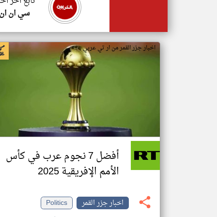
تابع اخر اخب
سي ان ان
اخبار جزر القمر من ار تي عربي
أفضل 7 نجوم عرب في كأس
الأمم الإفريقية 2025
اخبار جزر القمر
Politics