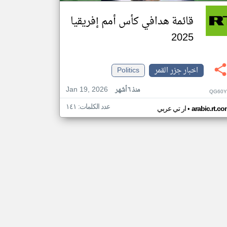
قائمة هدافي كأس أمم إفريقيا
2025
اخبار جزر القمر
Politics
Jan 19, 2026
منذ ٦ أشهر
QG60Y
عدد الكلمات: ١٤١
•
arabic.rt.c
ار تي عربي