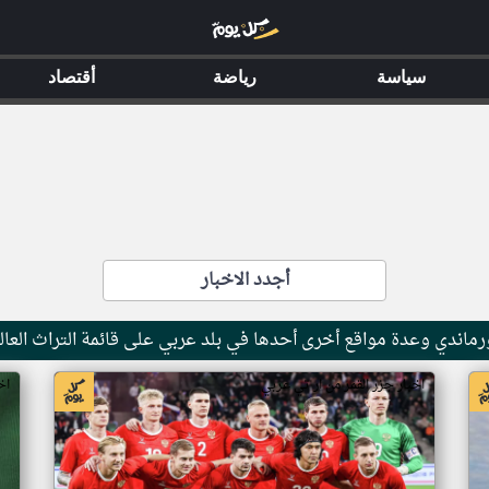
سياسة
رياضة
أقتصاد
أجدد الاخبار
ماندي وعدة مواقع أخرى أحدها في بلد عربي على قائمة التراث العال
اخبار جزر القمر من ار تي عربي
اخ