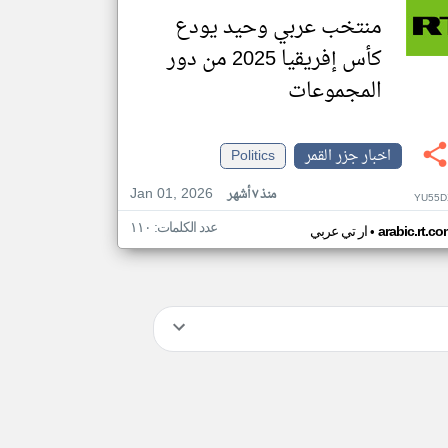
منتخب عربي وحيد يودع
كأس إفريقيا 2025 من دور
المجموعات
اخبار جزر القمر
Politics
Jan 01, 2026
منذ ٧ أشهر
YU55D
عدد الكلمات: ١١٠
•
arabic.rt.c
ار تي عربي