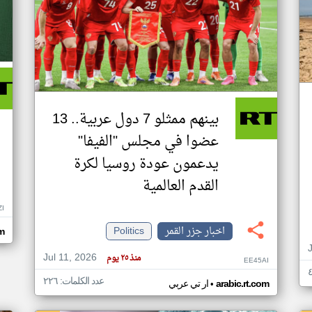
بينهم ممثلو 7 دول عربية.. 13
عضوا في مجلس "الفيفا"
يدعمون عودة روسيا لكرة
القدم العالمية
ZI
اخبار جزر القمر
Politics
om
Jul 11, 2026
منذ ٢٥ يوم
EE45AI
عدد الكلمات: ٢٢٦
•
arabic.rt.com
ار تي عربي