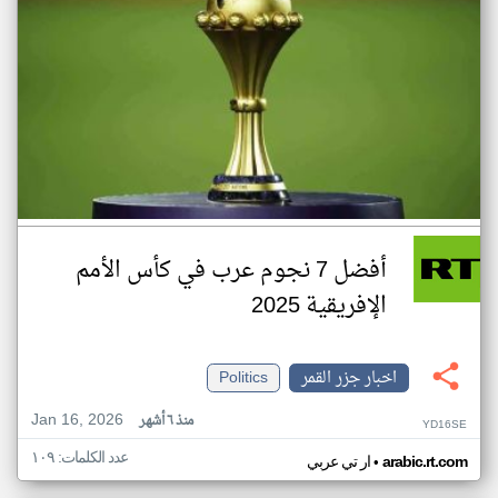
أفضل 7 نجوم عرب في كأس الأمم
الإفريقية 2025
اخبار جزر القمر
Politics
Jan 16, 2026
منذ ٦ أشهر
YD16SE
عدد الكلمات: ١٠٩
•
arabic.rt.com
ار تي عربي