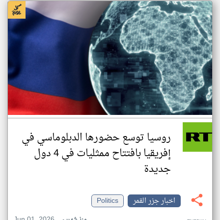
روسيا توسع حضورها الدبلوماسي في
إفريقيا بافتتاح ممثليات في 4 دول
جديدة
اخبار جزر القمر
Politics
Jun 01, 2026