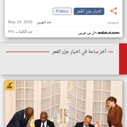
اخبار جزر القمر
Politics
May 24, 2026
منذ شهرين
OX58UY
عدد الكلمات: ٣٢٨
•
arabic.rt.com
ار تي عربي
أخر ساعة في اخبار جزر القمر