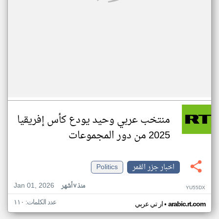
منتخب عربي وحيد يودع كأس إفريقيا
2025 من دور المجموعات
اخبار جزر القمر
Politics
Jan 01, 2026
منذ ٧ أشهر
YU55DX
عدد الكلمات: ١١٠
•
arabic.rt.com
ار تي عربي