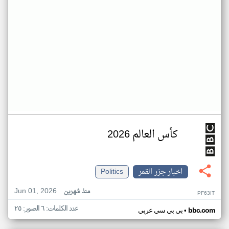
كأس العالم 2026
اخبار جزر القمر
Politics
Jun 01, 2026
منذ شهرين
PF63IT
عدد الكلمات: ٦ الصور: ٢٥
•
bbc.com
بي بي سي عربي