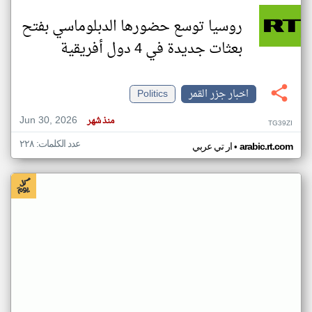
روسيا توسع حضورها الدبلوماسي بفتح
بعثات جديدة في 4 دول أفريقية
اخبار جزر القمر
Politics
Jun 30, 2026
منذ شهر
TG39ZI
عدد الكلمات: ٢٢٨
•
arabic.rt.com
ار تي عربي