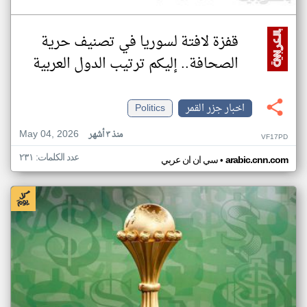
قفزة لافتة لسوريا في تصنيف حرية
الصحافة.. إليكم ترتيب الدول العربية
اخبار جزر القمر
Politics
May 04, 2026
منذ ٣ أشهر
VF17PD
عدد الكلمات: ٢٣١
•
arabic.cnn.com
سي ان ان عربي