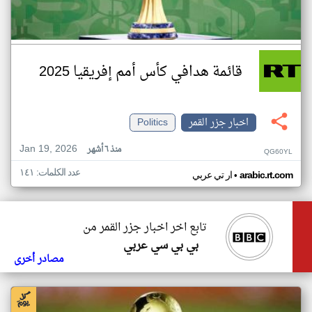
قائمة هدافي كأس أمم إفريقيا 2025
اخبار جزر القمر
Politics
Jan 19, 2026
منذ ٦ أشهر
QG60YL
عدد الكلمات: ١٤١
•
arabic.rt.com
ار تي عربي
تابع اخر اخبار جزر القمر من
بي بي سي عربي
مصادر أخرى