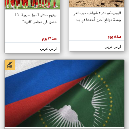
اليونيسكو تدرج شواطئ نورماندي
بينهم ممثلو 7 دول عربية.. 13
klyoum.com
وعدة مواقع أخرى أحدها في بلد ...
تغيير الدولة
عضوا في مجلس "الفيفا" ...
تعبر
مصادر الأخبار من جزر القمر
المقالات
الموجوده
اخبار جزر القمر على مدار الساعة
منذ ١١ يوم
هنا عن
منذ ٢٦ يوم
وجهة
نظر
أهم اخبار جزر القمر العاجلة والمباشرة
ار تي عربي
كاتبيها.
ار تي عربي