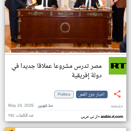
مصر تدرس مشروعا عملاقا جديدا في
دولة إفريقية
اخبار جزر القمر
Politics
May 24, 2026
منذ شهرين
NH91ES
عدد الكلمات: ٢٥٤
•
arabic.rt.com
ار تي عربي