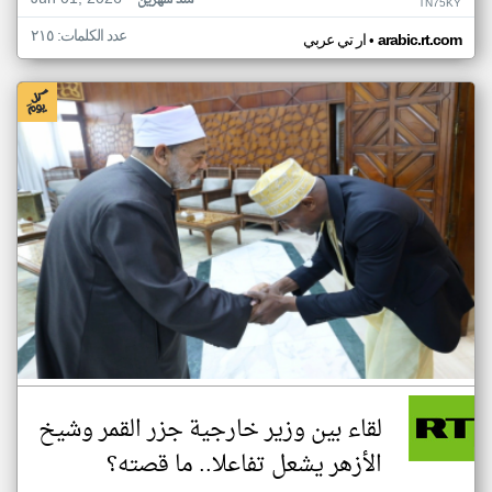
منذ شهرين
TN75KY
عدد الكلمات: ٢١٥
•
arabic.rt.com
ار تي عربي
لقاء بين وزير خارجية جزر القمر وشيخ
الأزهر يشعل تفاعلا.. ما قصته؟