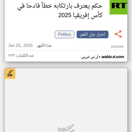
حكم يعترف بارتكابه خطأ فادحا في
كأس إفريقيا 2025
اخبار جزر القمر
Politics
Jan 01, 2026
منذ ٧ أشهر
PG03WV
عدد الكلمات: ٢٢٣
•
arabic.rt.com
ار تي عربي