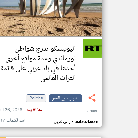
تعبر
المقالات
الموجوده
هنا عن
وجهة
اليونيسكو تدرج شواطئ
نظر
كاتبيها.
نورماندي وعدة مواقع أخرى
أحدها في بلد عربي على قائمة
التراث العالمي
اخبار جزر القمر
Politics
Jul 26, 2026
منذ ١٣ يوم
XJ39DF
عدد الكلمات: ٤١٢
•
arabic.rt.com
ار تي عربي