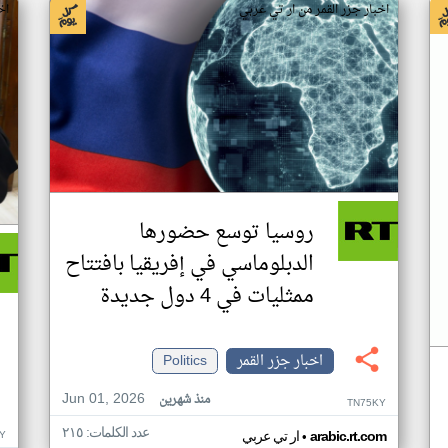
اخبار جزر القمر من ار تي عربي
اخ
روسيا توسع حضورها
الدبلوماسي في إفريقيا بافتتاح
ممثليات في 4 دول جديدة
اخبار جزر القمر
Politics
Jun 01, 2026
منذ شهرين
TN75KY
عدد الكلمات: ٢١٥
•
Y
arabic.rt.com
ار تي عربي