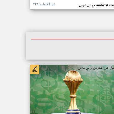
عدد الكلمات: ٣٢٨
•
arabic.rt.c
ار تي عربي
بار جزر القمر من ار تي عربي