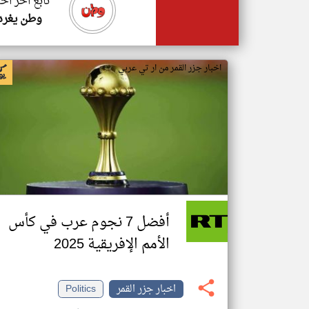
تابع اخر اخب
وطن يغرد
اخبار جزر القمر من ار تي عربي
أفضل 7 نجوم عرب في كأس
الأمم الإفريقية 2025
اخبار جزر القمر
Politics