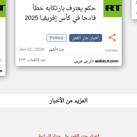
حكم يعترف بارتكابه خطأ
فادحا في كأس إفريقيا 2025
اخبار جزر القمر
Politics
Jan 01, 2026
منذ ٧ أشهر
PG03WV
عدد الكلمات: ٢٢٣
•
X
arabic.rt.com
ار تي عربي
om
المزيد من الأخبار
اخبار جزر القمر على مدار الساعة