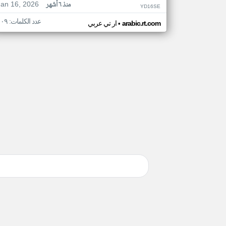
Jan 16, 2026
منذ ٦ أشهر
YD16SE
عدد الكلمات: ١٠٩
•
arabic.rt.com
ار تي عربي