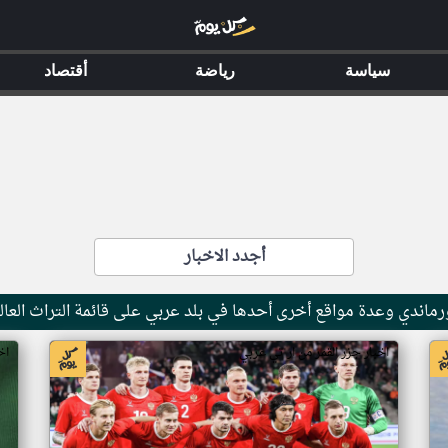
سياسة
رياضة
أقتصاد
أجدد الاخبار
ماندي وعدة مواقع أخرى أحدها في بلد عربي على قائمة التراث العال
اخبار جزر القمر من ار تي عربي
اخ