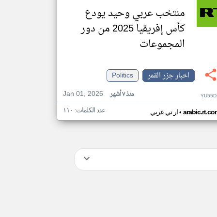
منتخب عربي وحيد يودع
كأس إفريقيا 2025 من دور
المجموعات
اخبار جزر القمر
Politics
Jan 01, 2026
منذ ٧ أشهر
YU55D
عدد الكلمات: ١١٠
•
arabic.rt.c
ار تي عربي