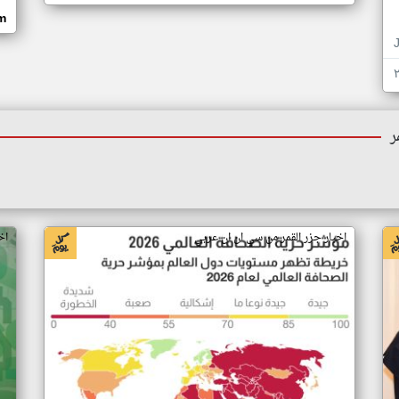
om
ر
اخبار جزر القمر من سي ان ان عربي
اخ