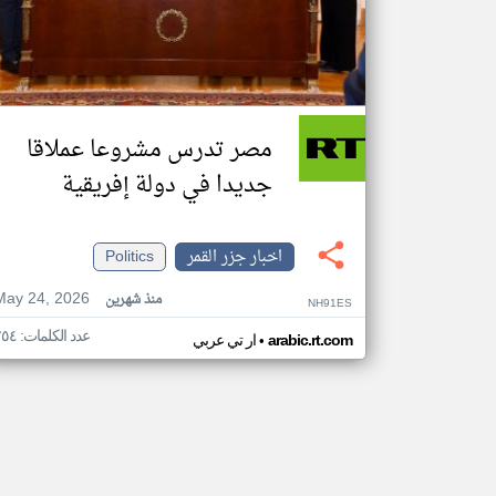
مصر تدرس مشروعا عملاقا
جديدا في دولة إفريقية
اخبار جزر القمر
Politics
May 24, 2026
منذ شهرين
NH91ES
عدد الكلمات: ٢٥٤
•
arabic.rt.com
ار تي عربي