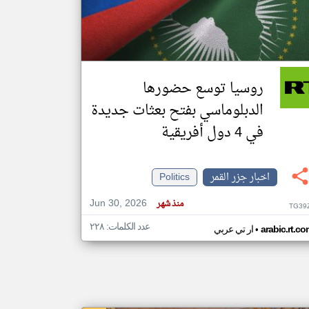
klyoum.com
تغيير الدولة
مصادر الأخبار من جزر القمر
روسيا توسع حضورها
اخبار جزر القمر على مدار الساعة
الدبلوماسي بفتح بعثات جديدة
أهم اخبار جزر القمر العاجلة والمباشرة
في 4 دول أفريقية
اخبار جزر القمر
Politics
Jun 30, 2026
منذ شهر
TG39
عدد الكلمات: ٢٢٨
•
arabic.rt.c
ار تي عربي