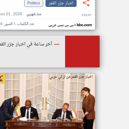
اخبار جزر القمر
Politics
Jun 01, 2026
منذ شهرين
PF63IT
عدد الكلمات: ٦ الصور: ٢٥
•
bbc.com
بي بي سي عربي
أخر ساعة في اخبار جزر القم
اخبار جزر القمر من ار تي عربي