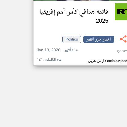
قائمة هدافي كأس أمم إفريقيا
2025
اخبار جزر القمر
Politics
Jan 19, 2026
منذ ٦ أشهر
QG60Y
عدد الكلمات: ١٤١
•
arabic.rt.c
ار تي عربي