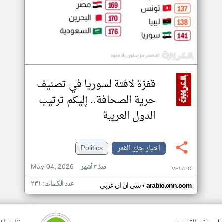
قفزة لافتة لسوريا في تصنيف
حرية الصحافة.. إليكم ترتيب
الدول العربية
اخبار جزر القمر
Politics
May 04, 2026
منذ ٣ أشهر
VF17PD
عدد الكلمات: ٢٣١
•
arabic.cnn.com
سي ان ان عربي