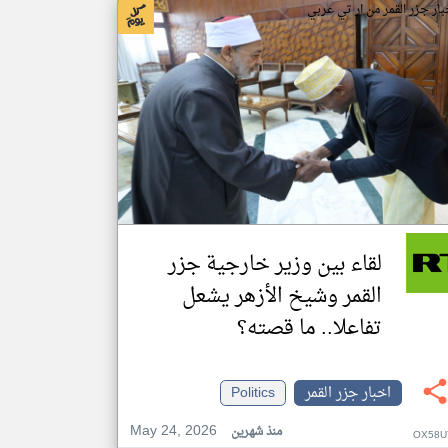
بار جزر القمر من ار تي عربي
لقاء بين وزير خارجية جزر
القمر وشيخ الأزهر يشعل
تفاعلا.. ما قصته؟
اخبار جزر القمر
Politics
May 24, 2026
منذ شهرين
OX58U