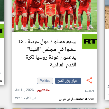
بينهم ممثلو 7 دول عربية.. 13
عضوا في مجلس "الفيفا"
يدعمون عودة روسيا لكرة
القدم العالمية
ZI
اخبار جزر القمر
Politics
om
Jul 11, 2026
منذ ٢٨ يوم
EE45AI
عدد الكلمات: ٢٢٦
•
arabic.rt.com
ار تي عربي