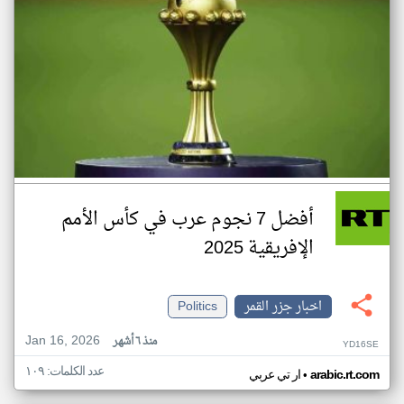
أفضل 7 نجوم عرب في كأس الأمم
الإفريقية 2025
اخبار جزر القمر
Politics
Jan 16, 2026
منذ ٦ أشهر
YD16SE
عدد الكلمات: ١٠٩
•
arabic.rt.com
ار تي عربي