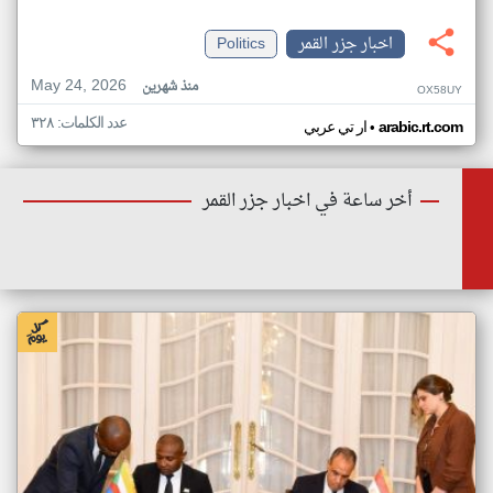
اخبار جزر القمر
Politics
May 24, 2026
منذ شهرين
OX58UY
عدد الكلمات: ٣٢٨
•
arabic.rt.com
ار تي عربي
أخر ساعة في اخبار جزر القمر