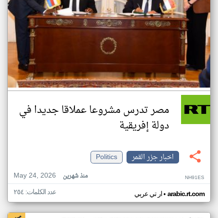
مصر تدرس مشروعا عملاقا جديدا في
دولة إفريقية
اخبار جزر القمر
Politics
May 24, 2026
منذ شهرين
NH91ES
عدد الكلمات: ٢٥٤
•
arabic.rt.com
ار تي عربي