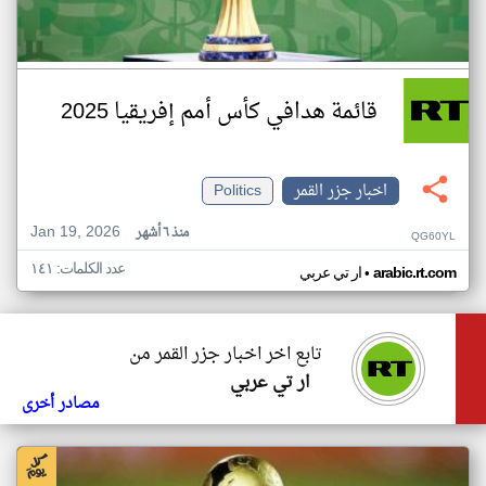
قائمة هدافي كأس أمم إفريقيا 2025
اخبار جزر القمر
Politics
Jan 19, 2026
منذ ٦ أشهر
QG60YL
عدد الكلمات: ١٤١
•
arabic.rt.com
ار تي عربي
تابع اخر اخبار جزر القمر من
ار تي عربي
مصادر أخرى