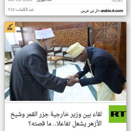
منذ شهرين
TN75KY
عدد الكلمات: ٢١٥
•
arabic.rt.com
ار تي عربي
لقاء بين وزير خارجية جزر القمر وشيخ
الأزهر يشعل تفاعلا.. ما قصته؟