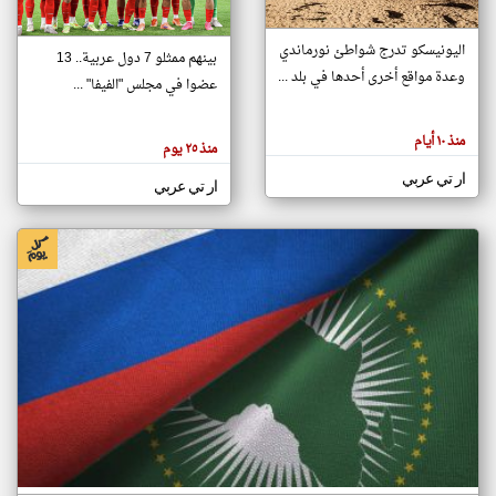
اليونيسكو تدرج شواطئ نورماندي
بينهم ممثلو 7 دول عربية.. 13
klyoum.com
وعدة مواقع أخرى أحدها في بلد ...
تغيير الدولة
عضوا في مجلس "الفيفا" ...
تعبر
مصادر الأخبار من جزر القمر
المقالات
الموجوده
اخبار جزر القمر على مدار الساعة
منذ ١٠ أيام
هنا عن
منذ ٢٥ يوم
وجهة
نظر
أهم اخبار جزر القمر العاجلة والمباشرة
ار تي عربي
كاتبيها.
ار تي عربي