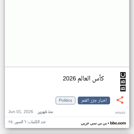
كأس العالم 2026
اخبار جزر القمر
Politics
Jun 01, 2026
منذ شهرين
PF63IT
عدد الكلمات: ٦ الصور: ٢٥
•
bbc.com
بي بي سي عربي