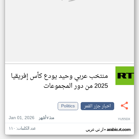
منتخب عربي وحيد يودع كأس إفريقيا
2025 من دور المجموعات
اخبار جزر القمر
Politics
Jan 01, 2026
منذ ٧ أشهر
YU55DX
عدد الكلمات: ١١٠
•
arabic.rt.com
ار تي عربي