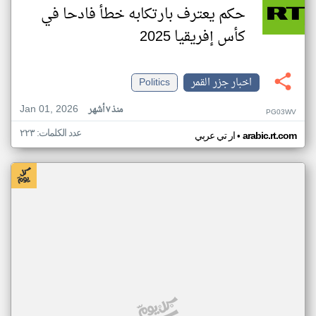
حكم يعترف بارتكابه خطأ فادحا في
كأس إفريقيا 2025
اخبار جزر القمر
Politics
Jan 01, 2026
منذ ٧ أشهر
PG03WV
عدد الكلمات: ٢٢٣
•
arabic.rt.com
ار تي عربي