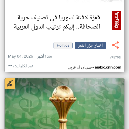
قفزة لافتة لسوريا في تصنيف حرية
الصحافة.. إليكم ترتيب الدول العربية
اخبار جزر القمر
Politics
May 04, 2026
منذ ٣ أشهر
VF17PD
عدد الكلمات: ٢٣١
•
arabic.cnn.com
سي ان ان عربي