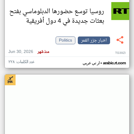
روسيا توسع حضورها الدبلوماسي بفتح
بعثات جديدة في 4 دول أفريقية
اخبار جزر القمر
Politics
Jun 30, 2026
منذ شهر
TG39ZI
عدد الكلمات: ٢٢٨
•
arabic.rt.com
ار تي عربي