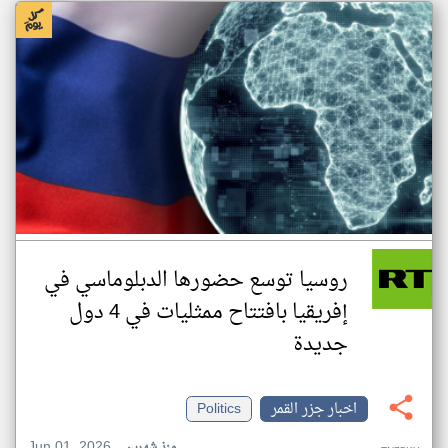
روسيا توسع حضورها الدبلوماسي في
إفريقيا بافتتاح ممثليات في 4 دول
جديدة
اخبار جزر القمر
Politics
Jun 01, 2026