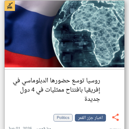
روسيا توسع حضورها الدبلوماسي في
إفريقيا بافتتاح ممثليات في 4 دول
جديدة
اخبار جزر القمر
Politics
Jun 01, 2026