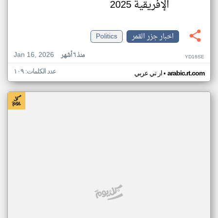
الإفريقية 2025
اخبار جزر القمر
Politics
Jan 16, 2026
منذ ٦ أشهر
YD16SE
عدد الكلمات: ١٠٩
•
arabic.rt.com
ار تي عربي