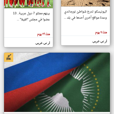
اليونيسكو تدرج شواطئ نورماندي
بينهم ممثلو 7 دول عربية.. 13
klyoum.com
وعدة مواقع أخرى أحدها في بلد ...
تغيير الدولة
عضوا في مجلس "الفيفا" ...
تعبر
مصادر الأخبار من جزر القمر
المقالات
الموجوده
اخبار جزر القمر على مدار الساعة
منذ ١١ يوم
هنا عن
منذ ٢٦ يوم
وجهة
نظر
أهم اخبار جزر القمر العاجلة والمباشرة
ار تي عربي
كاتبيها.
ار تي عربي