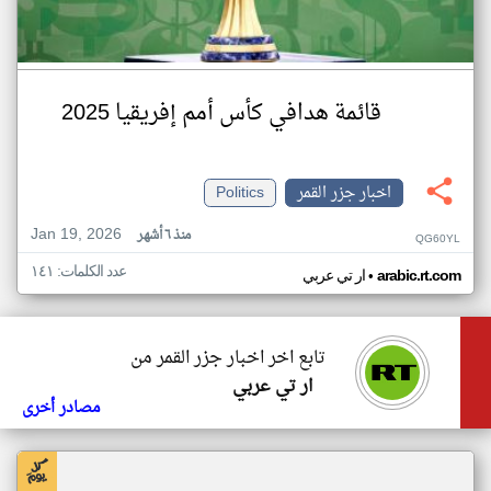
قائمة هدافي كأس أمم إفريقيا 2025
اخبار جزر القمر
Politics
Jan 19, 2026
منذ ٦ أشهر
QG60YL
عدد الكلمات: ١٤١
•
arabic.rt.com
ار تي عربي
تابع اخر اخبار جزر القمر من
ار تي عربي
مصادر أخرى