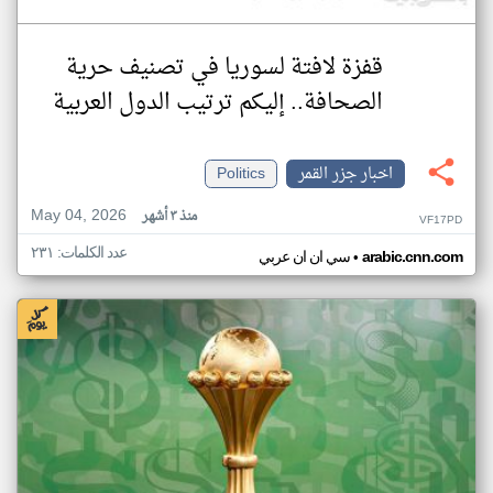
قفزة لافتة لسوريا في تصنيف حرية
الصحافة.. إليكم ترتيب الدول العربية
اخبار جزر القمر
Politics
May 04, 2026
منذ ٣ أشهر
VF17PD
عدد الكلمات: ٢٣١
•
arabic.cnn.com
سي ان ان عربي