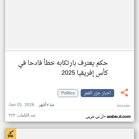
حكم يعترف بارتكابه خطأ فادحا في
كأس إفريقيا 2025
اخبار جزر القمر
Politics
Jan 01, 2026
منذ ٧ أشهر
PG03WV
عدد الكلمات: ٢٢٣
•
arabic.rt.com
ار تي عربي