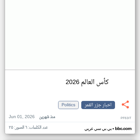
كأس العالم 2026
اخبار جزر القمر
Politics
Jun 01, 2026
منذ شهرين
PF63IT
عدد الكلمات: ٦ الصور: ٢٥
•
bbc.com
بي بي سي عربي