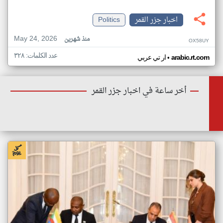
اخبار جزر القمر
Politics
May 24, 2026
منذ شهرين
OX58UY
عدد الكلمات: ٣٢٨
•
arabic.rt.com
ار تي عربي
أخر ساعة في اخبار جزر القمر