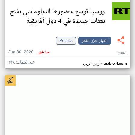
روسيا توسع حضورها الدبلوماسي بفتح
بعثات جديدة في 4 دول أفريقية
اخبار جزر القمر
Politics
Jun 30, 2026
منذ شهر
TG39ZI
عدد الكلمات: ٢٢٨
•
arabic.rt.com
ار تي عربي