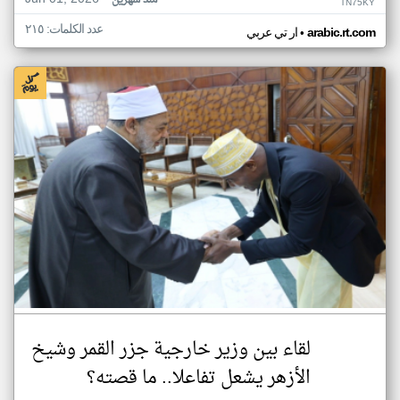
منذ شهرين
TN75KY
عدد الكلمات: ٢١٥
•
arabic.rt.com
ار تي عربي
لقاء بين وزير خارجية جزر القمر وشيخ
الأزهر يشعل تفاعلا.. ما قصته؟