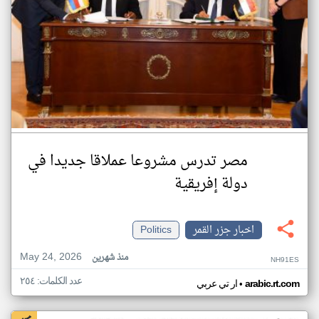
مصر تدرس مشروعا عملاقا جديدا في
دولة إفريقية
اخبار جزر القمر
Politics
May 24, 2026
منذ شهرين
NH91ES
عدد الكلمات: ٢٥٤
•
arabic.rt.com
ار تي عربي