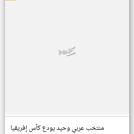
منتخب عربي وحيد يودع كأس إفريقيا