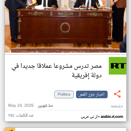
مصر تدرس مشروعا عملاقا جديدا في
دولة إفريقية
اخبار جزر القمر
Politics
May 24, 2026
منذ شهرين
NH91ES
عدد الكلمات: ٢٥٤
•
arabic.rt.com
ار تي عربي