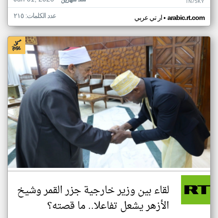
منذ شهرين
TN75KY
عدد الكلمات: ٢١٥
•
arabic.rt.com
ار تي عربي
لقاء بين وزير خارجية جزر القمر وشيخ
الأزهر يشعل تفاعلا.. ما قصته؟