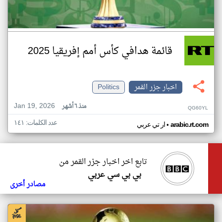
قائمة هدافي كأس أمم إفريقيا 2025
اخبار جزر القمر
Politics
Jan 19, 2026
منذ ٦ أشهر
QG60YL
عدد الكلمات: ١٤١
•
arabic.rt.com
ار تي عربي
تابع اخر اخبار جزر القمر من
بي بي سي عربي
مصادر أخرى