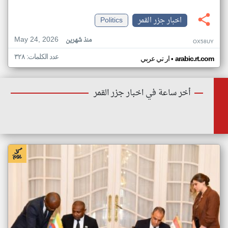
اخبار جزر القمر
Politics
May 24, 2026
منذ شهرين
OX58UY
عدد الكلمات: ٣٢٨
•
arabic.rt.com
ار تي عربي
أخر ساعة في اخبار جزر القمر