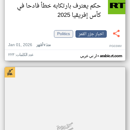
حكم يعترف بارتكابه خطأ فادحا في
كأس إفريقيا 2025
اخبار جزر القمر
Politics
Jan 01, 2026
منذ ٧ أشهر
PG03WV
عدد الكلمات: ٢٢٣
•
arabic.rt.com
ار تي عربي