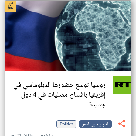
روسيا توسع حضورها الدبلوماسي في
إفريقيا بافتتاح ممثليات في 4 دول
جديدة
اخبار جزر القمر
Politics
Jun 01, 2026