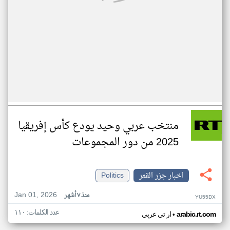
منتخب عربي وحيد يودع كأس إفريقيا
2025 من دور المجموعات
اخبار جزر القمر
Politics
Jan 01, 2026
منذ ٧ أشهر
YU55DX
عدد الكلمات: ١١٠
•
arabic.rt.com
ار تي عربي