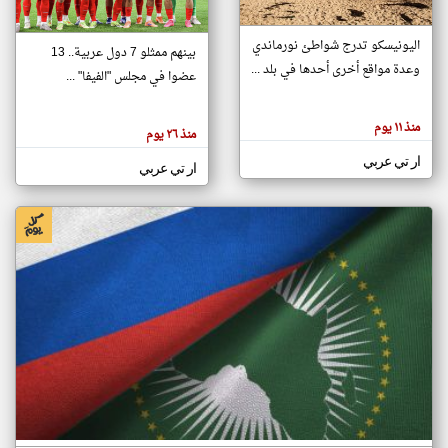
اليونيسكو تدرج شواطئ نورماندي
بينهم ممثلو 7 دول عربية.. 13
klyoum.com
وعدة مواقع أخرى أحدها في بلد ...
تغيير الدولة
عضوا في مجلس "الفيفا" ...
تعبر
مصادر الأخبار من جزر القمر
المقالات
الموجوده
اخبار جزر القمر على مدار الساعة
منذ ١١ يوم
هنا عن
منذ ٢٦ يوم
وجهة
نظر
أهم اخبار جزر القمر العاجلة والمباشرة
ار تي عربي
كاتبيها.
ار تي عربي