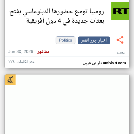
روسيا توسع حضورها الدبلوماسي بفتح
بعثات جديدة في 4 دول أفريقية
اخبار جزر القمر
Politics
Jun 30, 2026
منذ شهر
TG39ZI
عدد الكلمات: ٢٢٨
•
arabic.rt.com
ار تي عربي