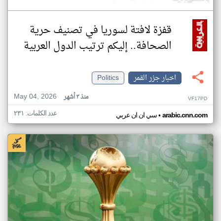
قفزة لافتة لسوريا في تصنيف حرية
الصحافة.. إليكم ترتيب الدول العربية
اخبار جزر القمر
Politics
May 04, 2026
منذ ٣ أشهر
VF17PD
عدد الكلمات: ٢٣١
•
arabic.cnn.com
سي ان ان عربي