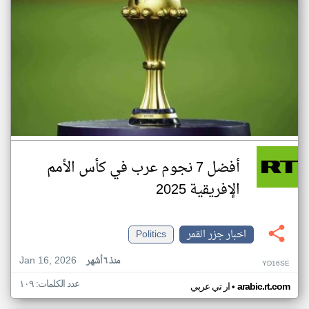
أفضل 7 نجوم عرب في كأس الأمم
الإفريقية 2025
اخبار جزر القمر
Politics
Jan 16, 2026
منذ ٦ أشهر
YD16SE
عدد الكلمات: ١٠٩
•
arabic.rt.com
ار تي عربي