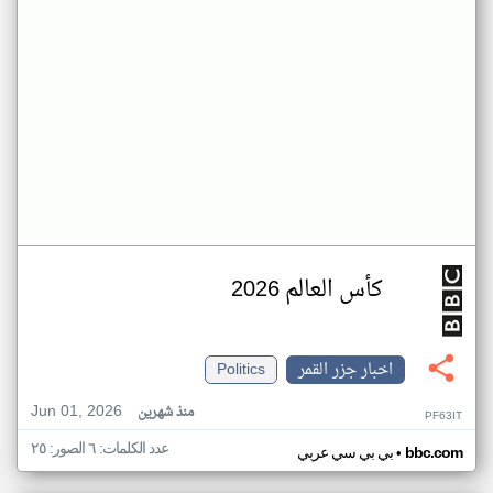
كأس العالم 2026
اخبار جزر القمر
Politics
Jun 01, 2026
منذ شهرين
PF63IT
عدد الكلمات: ٦ الصور: ٢٥
•
bbc.com
بي بي سي عربي