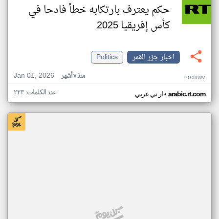
حكم يعترف بارتكابه خطأ فادحا في
كأس إفريقيا 2025
اخبار جزر القمر
Politics
Jan 01, 2026
منذ ٧ أشهر
PG03WV
عدد الكلمات: ٢٢٣
•
arabic.rt.com
ار تي عربي