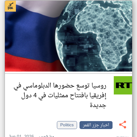
روسيا توسع حضورها الدبلوماسي في
إفريقيا بافتتاح ممثليات في 4 دول
جديدة
اخبار جزر القمر
Politics
Jun 01, 2026