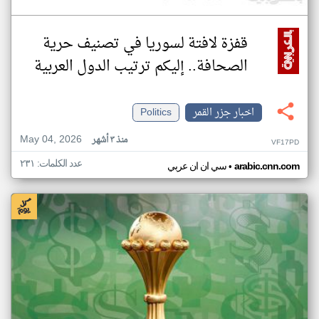
قفزة لافتة لسوريا في تصنيف حرية
الصحافة.. إليكم ترتيب الدول العربية
اخبار جزر القمر
Politics
May 04, 2026
منذ ٣ أشهر
VF17PD
عدد الكلمات: ٢٣١
•
arabic.cnn.com
سي ان ان عربي