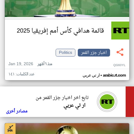
قائمة هدافي كأس أمم إفريقيا 2025
اخبار جزر القمر
Politics
Jan 19, 2026
منذ ٦ أشهر
QG60YL
عدد الكلمات: ١٤١
•
arabic.rt.com
ار تي عربي
تابع اخر اخبار جزر القمر من
ار تي عربي
مصادر أخرى