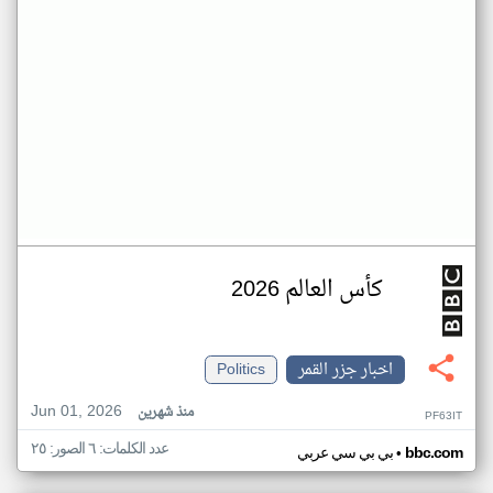
كأس العالم 2026
اخبار جزر القمر
Politics
Jun 01, 2026
منذ شهرين
PF63IT
عدد الكلمات: ٦ الصور: ٢٥
•
bbc.com
بي بي سي عربي