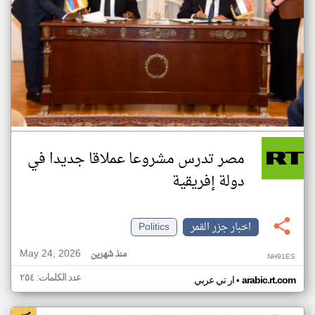
مصر تدرس مشروعا عملاقا جديدا في
دولة إفريقية
اخبار جزر القمر
Politics
May 24, 2026
منذ شهرين
NH91ES
عدد الكلمات: ٢٥٤
•
arabic.rt.com
ار تي عربي