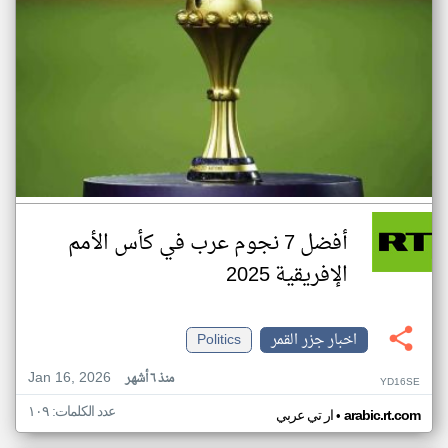
أفضل 7 نجوم عرب في كأس الأمم
الإفريقية 2025
اخبار جزر القمر
Politics
Jan 16, 2026
منذ ٦ أشهر
YD16SE
عدد الكلمات: ١٠٩
•
arabic.rt.com
ار تي عربي