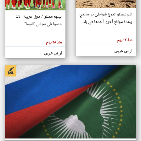
اليونيسكو تدرج شواطئ نورماندي
بينهم ممثلو 7 دول عربية.. 13
klyoum.com
وعدة مواقع أخرى أحدها في بلد ...
تغيير الدولة
عضوا في مجلس "الفيفا" ...
تعبر
مصادر الأخبار من جزر القمر
المقالات
الموجوده
اخبار جزر القمر على مدار الساعة
منذ ١٣ يوم
هنا عن
منذ ٢٨ يوم
وجهة
نظر
أهم اخبار جزر القمر العاجلة والمباشرة
ار تي عربي
كاتبيها.
ار تي عربي