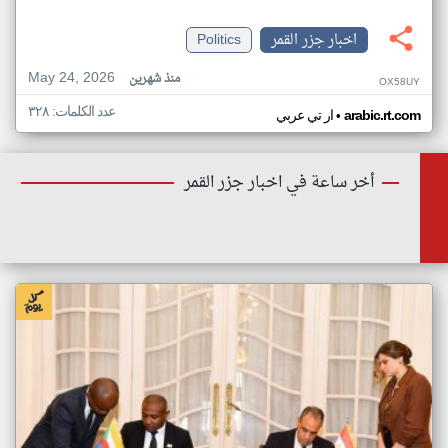
اخبار جزر القمر
Politics
May 24, 2026
منذ شهرين
OX58UY
عدد الكلمات: ٣٢٨
•
arabic.rt.com
ار تي عربي
أخر ساعة في اخبار جزر القمر