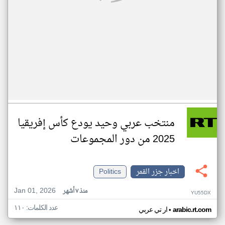
منتخب عربي وحيد يودع كأس إفريقيا
2025 من دور المجموعات
اخبار جزر القمر
Politics
Jan 01, 2026
منذ ٧ أشهر
YU55DX
عدد الكلمات: ١١٠
•
arabic.rt.com
ار تي عربي