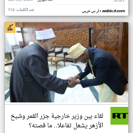
منذ شهرين
TN75KY
عدد الكلمات: ٢١٥
•
arabic.rt.com
ار تي عربي
لقاء بين وزير خارجية جزر القمر وشيخ
الأزهر يشعل تفاعلا.. ما قصته؟