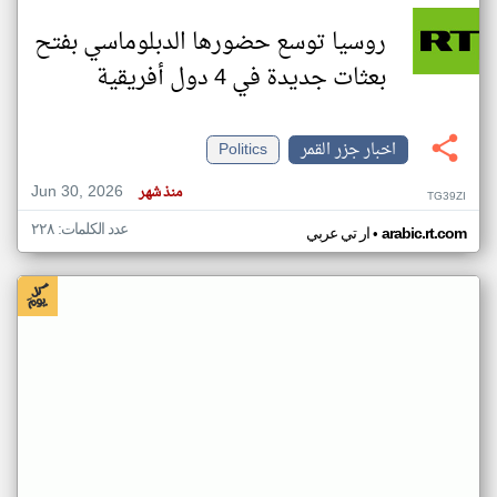
روسيا توسع حضورها الدبلوماسي بفتح
بعثات جديدة في 4 دول أفريقية
اخبار جزر القمر
Politics
Jun 30, 2026
منذ شهر
TG39ZI
عدد الكلمات: ٢٢٨
•
arabic.rt.com
ار تي عربي