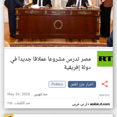
مصر تدرس مشروعا عملاقا جديدا في
دولة إفريقية
اخبار جزر القمر
Politics
May 24, 2026
منذ شهرين
NH91ES
عدد الكلمات: ٢٥٤
•
arabic.rt.com
ار تي عربي