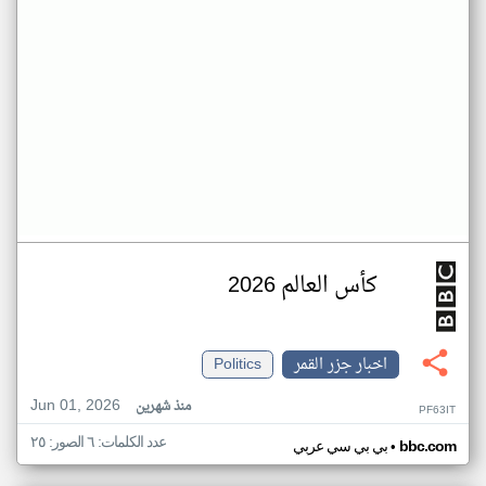
كأس العالم 2026
اخبار جزر القمر
Politics
Jun 01, 2026
منذ شهرين
PF63IT
عدد الكلمات: ٦ الصور: ٢٥
•
bbc.com
بي بي سي عربي