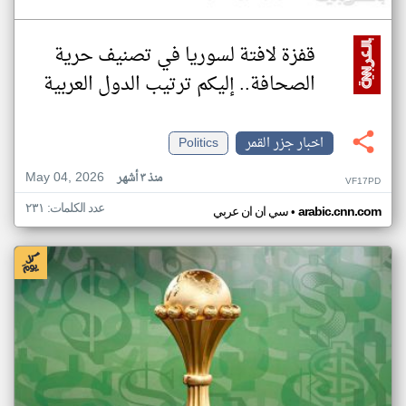
قفزة لافتة لسوريا في تصنيف حرية
الصحافة.. إليكم ترتيب الدول العربية
اخبار جزر القمر
Politics
May 04, 2026
منذ ٣ أشهر
VF17PD
عدد الكلمات: ٢٣١
•
arabic.cnn.com
سي ان ان عربي