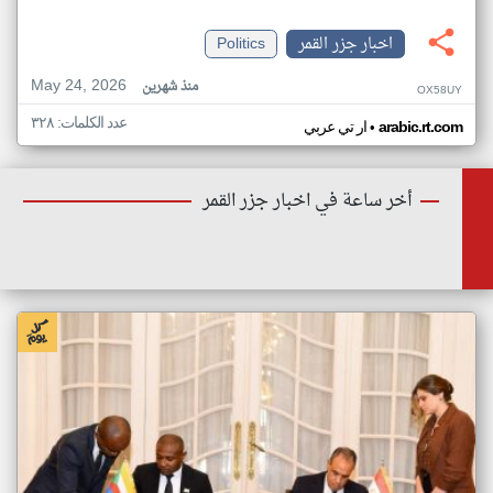
اخبار جزر القمر
Politics
May 24, 2026
منذ شهرين
OX58UY
عدد الكلمات: ٣٢٨
•
arabic.rt.com
ار تي عربي
أخر ساعة في اخبار جزر القمر