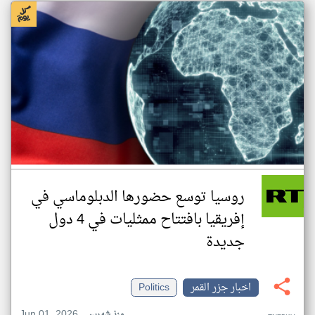
روسيا توسع حضورها الدبلوماسي في
إفريقيا بافتتاح ممثليات في 4 دول
جديدة
اخبار جزر القمر
Politics
Jun 01, 2026