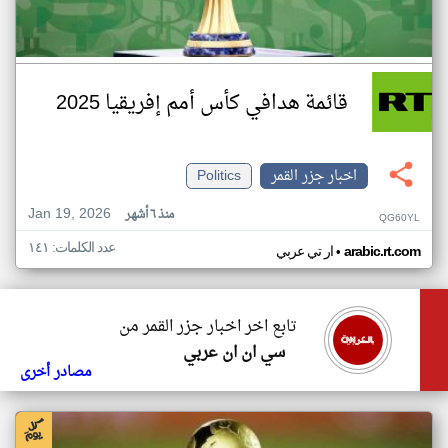
قائمة هدافي كأس أمم إفريقيا 2025
اخبار جزر القمر
Politics
Jan 19, 2026
منذ ٦ أشهر
QG60YL
عدد الكلمات: ١٤١
•
arabic.rt.com
ار تي عربي
تابع اخر اخبار جزر القمر من
سي ان ان عربي
مصادر أخرى