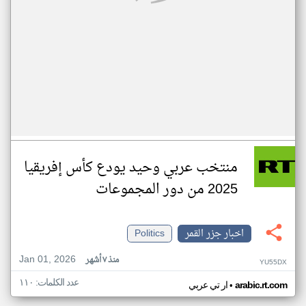
منتخب عربي وحيد يودع كأس إفريقيا
2025 من دور المجموعات
اخبار جزر القمر
Politics
Jan 01, 2026
منذ ٧ أشهر
YU55DX
عدد الكلمات: ١١٠
•
arabic.rt.com
ار تي عربي