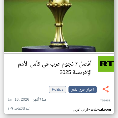
أفضل 7 نجوم عرب في كأس الأمم
الإفريقية 2025
اخبار جزر القمر
Politics
Jan 16, 2026
منذ ٦ أشهر
YD16SE
عدد الكلمات: ١٠٩
•
arabic.rt.com
ار تي عربي