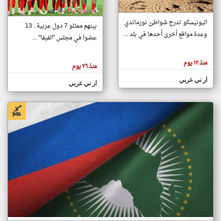
اليونيسكو تدرج شواطئ نورماندي
بينهم ممثلو 7 دول عربية.. 13
klyoum.com
وعدة مواقع أخرى أحدها في بلد ...
تغيير الدولة
عضوا في مجلس "الفيفا" ...
تعبر
مصادر الأخبار من جزر القمر
المقالات
الموجوده
اخبار جزر القمر على مدار الساعة
منذ ١٢ يوم
هنا عن
منذ ٢٦ يوم
وجهة
نظر
أهم اخبار جزر القمر العاجلة والمباشرة
ار تي عربي
كاتبيها.
ار تي عربي