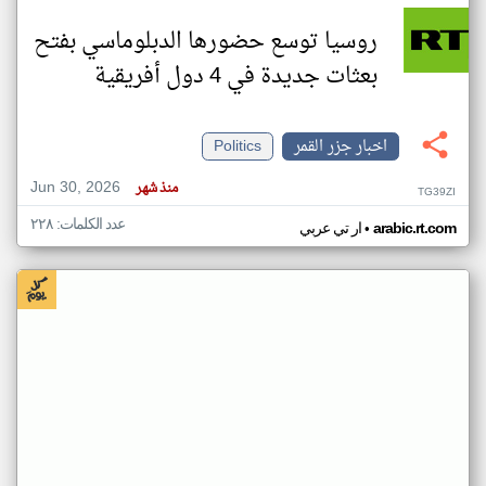
روسيا توسع حضورها الدبلوماسي بفتح
بعثات جديدة في 4 دول أفريقية
اخبار جزر القمر
Politics
Jun 30, 2026
منذ شهر
TG39ZI
عدد الكلمات: ٢٢٨
•
arabic.rt.com
ار تي عربي