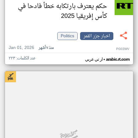
حكم يعترف بارتكابه خطأ فادحا في
كأس إفريقيا 2025
اخبار جزر القمر
Politics
Jan 01, 2026
منذ ٧ أشهر
PG03WV
عدد الكلمات: ٢٢٣
•
arabic.rt.com
ار تي عربي