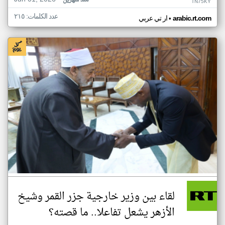
منذ شهرين
TN75KY
عدد الكلمات: ٢١٥
•
arabic.rt.com
ار تي عربي
لقاء بين وزير خارجية جزر القمر وشيخ
الأزهر يشعل تفاعلا.. ما قصته؟