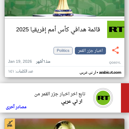
قائمة هدافي كأس أمم إفريقيا 2025
اخبار جزر القمر
Politics
Jan 19, 2026
منذ ٦ أشهر
QG60YL
عدد الكلمات: ١٤١
•
arabic.rt.com
ار تي عربي
تابع اخر اخبار جزر القمر من
ار تي عربي
مصادر أخرى