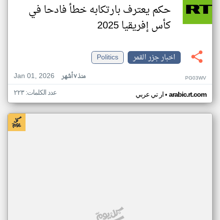
حكم يعترف بارتكابه خطأ فادحا في
كأس إفريقيا 2025
اخبار جزر القمر
Politics
Jan 01, 2026
منذ ٧ أشهر
PG03WV
عدد الكلمات: ٢٢٣
•
arabic.rt.com
ار تي عربي