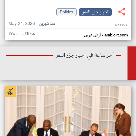
اخبار جزر القمر
Politics
May 24, 2026
منذ شهرين
OX58UY
عدد الكلمات: ٣٢٨
•
arabic.rt.com
ار تي عربي
أخر ساعة في اخبار جزر القمر