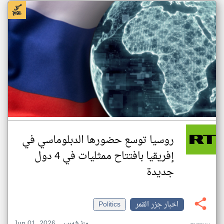
روسيا توسع حضورها الدبلوماسي في
إفريقيا بافتتاح ممثليات في 4 دول
جديدة
اخبار جزر القمر
Politics
Jun 01, 2026