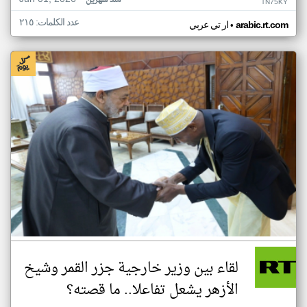
منذ شهرين
TN75KY
عدد الكلمات: ٢١٥
•
arabic.rt.com
ار تي عربي
لقاء بين وزير خارجية جزر القمر وشيخ
الأزهر يشعل تفاعلا.. ما قصته؟