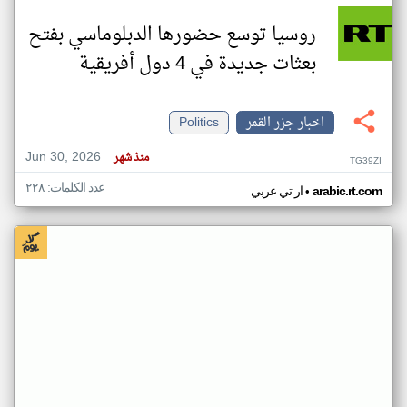
روسيا توسع حضورها الدبلوماسي بفتح
بعثات جديدة في 4 دول أفريقية
اخبار جزر القمر
Politics
Jun 30, 2026
منذ شهر
TG39ZI
عدد الكلمات: ٢٢٨
•
arabic.rt.com
ار تي عربي