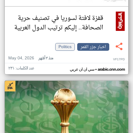
قفزة لافتة لسوريا في تصنيف حرية
الصحافة.. إليكم ترتيب الدول العربية
اخبار جزر القمر
Politics
May 04, 2026
منذ ٣ أشهر
VF17PD
عدد الكلمات: ٢٣١
•
arabic.cnn.com
سي ان ان عربي