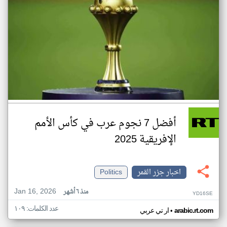
أفضل 7 نجوم عرب في كأس الأمم
الإفريقية 2025
اخبار جزر القمر
Politics
Jan 16, 2026
منذ ٦ أشهر
YD16SE
عدد الكلمات: ١٠٩
•
arabic.rt.com
ار تي عربي