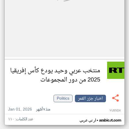
منتخب عربي وحيد يودع كأس إفريقيا
2025 من دور المجموعات
اخبار جزر القمر
Politics
Jan 01, 2026
منذ ٧ أشهر
YU55DX
عدد الكلمات: ١١٠
•
arabic.rt.com
ار تي عربي