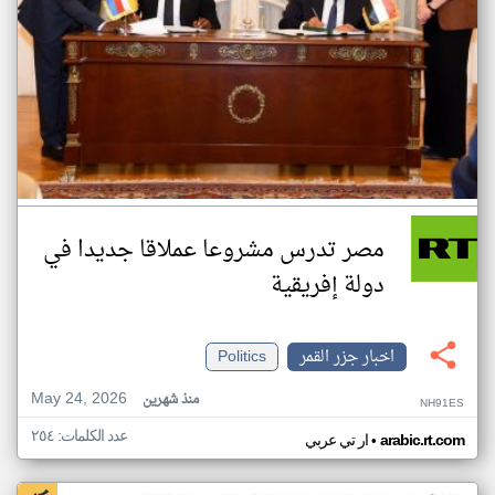
مصر تدرس مشروعا عملاقا جديدا في
دولة إفريقية
اخبار جزر القمر
Politics
May 24, 2026
منذ شهرين
NH91ES
عدد الكلمات: ٢٥٤
•
arabic.rt.com
ار تي عربي