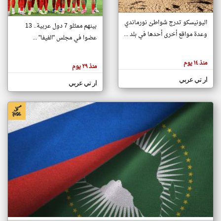
اليونيسكو تدرج شواطئ نورماندي
بينهم ممثلو 7 دول عربية.. 13
klyoum.com
وعدة مواقع أخرى أحدها في بلد ...
تغيير الدولة
عضوا في مجلس "الفيفا" ...
تعبر
مصادر الأخبار من جزر القمر
المقالات
الموجوده
اخبار جزر القمر على مدار الساعة
منذ ١٤ يوم
هنا عن
منذ ٢٩ يوم
وجهة
نظر
أهم اخبار جزر القمر العاجلة والمباشرة
ار تي عربي
كاتبيها.
ار تي عربي