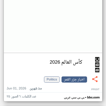
كأس العالم 2026
اخبار جزر القمر
Politics
Jun 01, 2026
منذ شهرين
PF63IT
عدد الكلمات: ٦ الصور: ٢٥
•
bbc.com
بي بي سي عربي