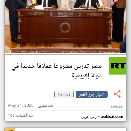
مصر تدرس مشروعا عملاقا جديدا في
دولة إفريقية
اخبار جزر القمر
Politics
May 24, 2026
منذ شهرين
NH91ES
عدد الكلمات: ٢٥٤
•
arabic.rt.com
ار تي عربي