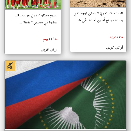
اليونيسكو تدرج شواطئ نورماندي
بينهم ممثلو 7 دول عربية.. 13
klyoum.com
وعدة مواقع أخرى أحدها في بلد ...
تغيير الدولة
عضوا في مجلس "الفيفا" ...
تعبر
مصادر الأخبار من جزر القمر
المقالات
الموجوده
اخبار جزر القمر على مدار الساعة
منذ ١١ يوم
هنا عن
منذ ٢٦ يوم
وجهة
نظر
أهم اخبار جزر القمر العاجلة والمباشرة
ار تي عربي
كاتبيها.
ار تي عربي