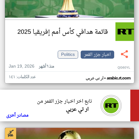
قائمة هدافي كأس أمم إفريقيا 2025
اخبار جزر القمر
Politics
Jan 19, 2026
منذ ٦ أشهر
QG60YL
عدد الكلمات: ١٤١
•
arabic.rt.com
ار تي عربي
تابع اخر اخبار جزر القمر من
ار تي عربي
مصادر أخرى