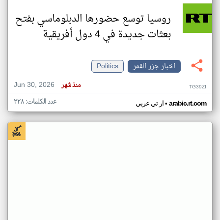
روسيا توسع حضورها الدبلوماسي بفتح
بعثات جديدة في 4 دول أفريقية
اخبار جزر القمر
Politics
Jun 30, 2026
منذ شهر
TG39ZI
عدد الكلمات: ٢٢٨
•
arabic.rt.com
ار تي عربي