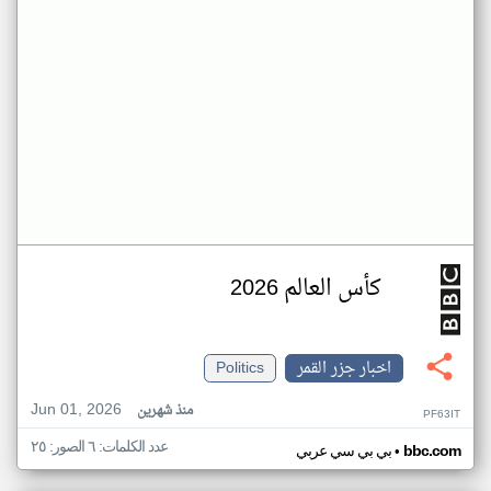
كأس العالم 2026
اخبار جزر القمر
Politics
Jun 01, 2026
منذ شهرين
PF63IT
عدد الكلمات: ٦ الصور: ٢٥
•
bbc.com
بي بي سي عربي