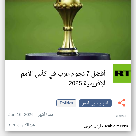
أفضل 7 نجوم عرب في كأس الأمم
الإفريقية 2025
اخبار جزر القمر
Politics
Jan 16, 2026
منذ ٦ أشهر
YD16SE
عدد الكلمات: ١٠٩
•
arabic.rt.com
ار تي عربي