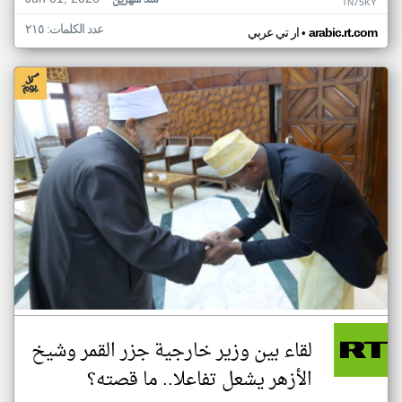
منذ شهرين
TN75KY
عدد الكلمات: ٢١٥
•
arabic.rt.com
ار تي عربي
لقاء بين وزير خارجية جزر القمر وشيخ
الأزهر يشعل تفاعلا.. ما قصته؟