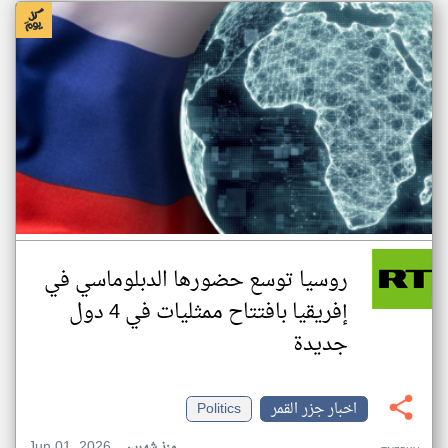
روسيا توسع حضورها الدبلوماسي في
إفريقيا بافتتاح ممثليات في 4 دول
جديدة
اخبار جزر القمر
Politics
Jun 01, 2026