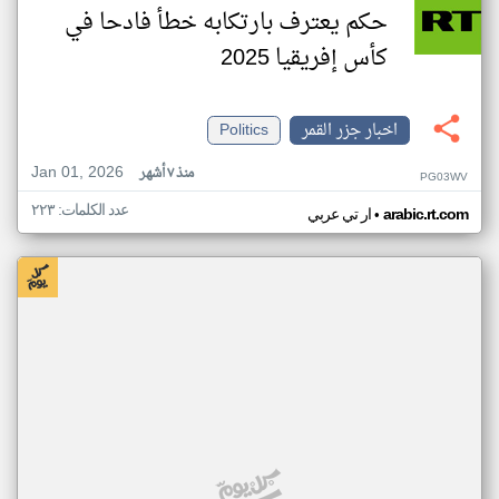
حكم يعترف بارتكابه خطأ فادحا في
كأس إفريقيا 2025
اخبار جزر القمر
Politics
Jan 01, 2026
منذ ٧ أشهر
PG03WV
عدد الكلمات: ٢٢٣
•
arabic.rt.com
ار تي عربي