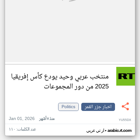
منتخب عربي وحيد يودع كأس إفريقيا
2025 من دور المجموعات
اخبار جزر القمر
Politics
Jan 01, 2026
منذ ٧ أشهر
YU55DX
عدد الكلمات: ١١٠
•
arabic.rt.com
ار تي عربي