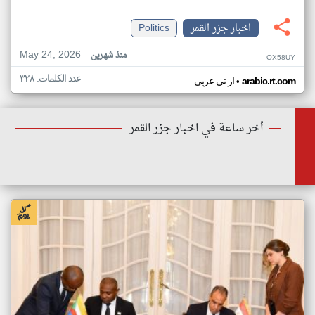
اخبار جزر القمر
Politics
May 24, 2026
منذ شهرين
OX58UY
عدد الكلمات: ٣٢٨
•
arabic.rt.com
ار تي عربي
أخر ساعة في اخبار جزر القمر