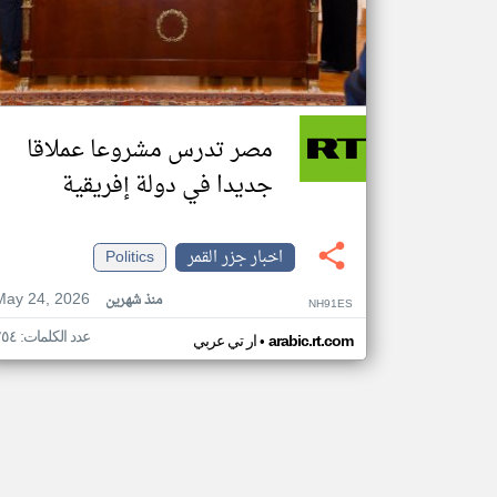
مصر تدرس مشروعا عملاقا
جديدا في دولة إفريقية
اخبار جزر القمر
Politics
May 24, 2026
منذ شهرين
NH91ES
عدد الكلمات: ٢٥٤
•
arabic.rt.com
ار تي عربي