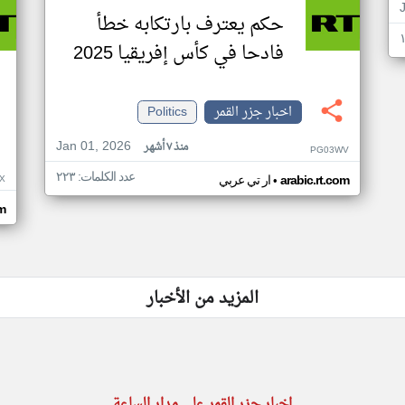
حكم يعترف بارتكابه خطأ
فادحا في كأس إفريقيا 2025
اخبار جزر القمر
Politics
Jan 01, 2026
منذ ٧ أشهر
PG03WV
عدد الكلمات: ٢٢٣
•
X
arabic.rt.com
ار تي عربي
om
المزيد من الأخبار
اخبار جزر القمر على مدار الساعة