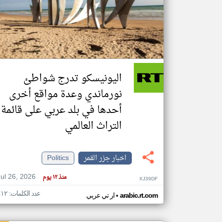
تعبر
المقالات
الموجوده
هنا عن
وجهة
اليونيسكو تدرج شواطئ
نظر
كاتبيها.
نورماندي وعدة مواقع أخرى
أحدها في بلد عربي على قائمة
التراث العالمي
اخبار جزر القمر
Politics
Jul 26, 2026
منذ ١٢ يوم
XJ39DF
عدد الكلمات: ٤١٢
•
arabic.rt.com
ار تي عربي