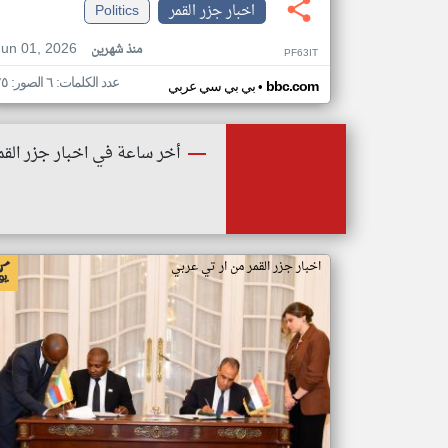
اخبار جزر القمر
Politics
Jun 01, 2026
منذ شهرين
PF63IT
عدد الكلمات: ٦ الصور: ٢٥
•
bbc.com
بي بي سي عربي
أخر ساعة في اخبار جزر القم
اخبار جزر القمر من ار تي عربي