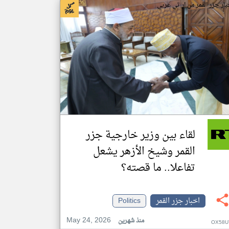
بار جزر القمر من ار تي عربي
لقاء بين وزير خارجية جزر
القمر وشيخ الأزهر يشعل
تفاعلا.. ما قصته؟
اخبار جزر القمر
Politics
May 24, 2026
منذ شهرين
OX58U