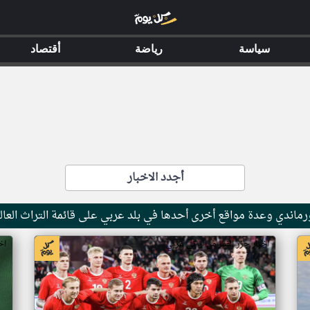
سياسة
رياضة
أقتصاد
أجدد الاخبار
ماندي وعدة مواقع أخرى أحدها في بلد عربي على قائمة التراث العال
اخبار جزر القمر من ار تي عربي
اخ