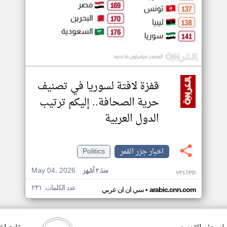
قفزة لافتة لسوريا في تصنيف
حرية الصحافة.. إليكم ترتيب
الدول العربية
اخبار جزر القمر
Politics
May 04, 2026
منذ ٣ أشهر
VF17PD
عدد الكلمات: ٢٣١
•
arabic.cnn.com
سي ان ان عربي