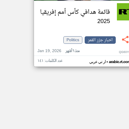
قائمة هدافي كأس أمم إفريقيا
2025
اخبار جزر القمر
Politics
Jan 19, 2026
منذ ٦ أشهر
QG60Y
عدد الكلمات: ١٤١
•
arabic.rt.c
ار تي عربي