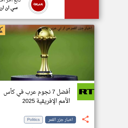
تابع اخر اخب
سي ان ان
اخبار جزر القمر من ار تي عربي
أفضل 7 نجوم عرب في كأس
الأمم الإفريقية 2025
اخبار جزر القمر
Politics