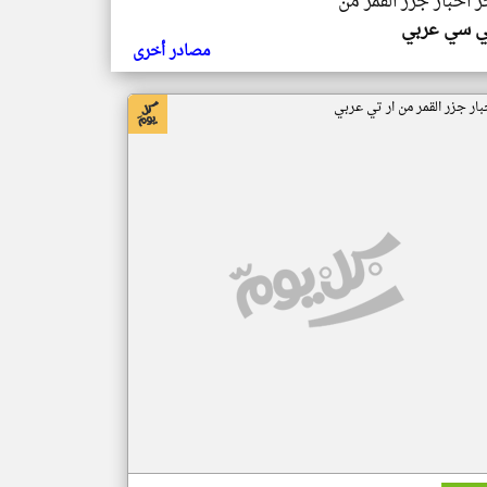
ر اخبار جزر القمر من
ي سي عربي
مصادر أخرى
بار جزر القمر من ار تي عربي