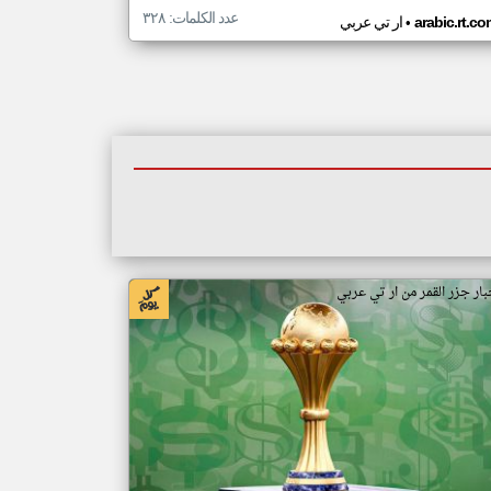
عدد الكلمات: ٣٢٨
•
arabic.rt.c
ار تي عربي
بار جزر القمر من ار تي عربي