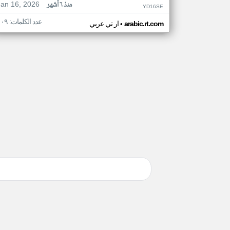
Jan 16, 2026
منذ ٦ أشهر
YD16SE
عدد الكلمات: ١٠٩
•
arabic.rt.com
ار تي عربي