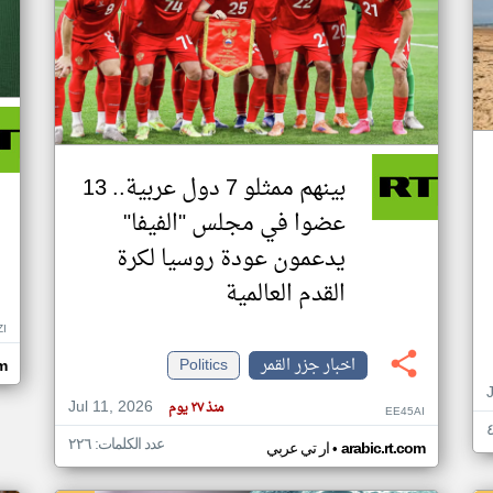
بينهم ممثلو 7 دول عربية.. 13
عضوا في مجلس "الفيفا"
يدعمون عودة روسيا لكرة
القدم العالمية
ZI
اخبار جزر القمر
Politics
om
Jul 11, 2026
منذ ٢٧ يوم
EE45AI
عدد الكلمات: ٢٢٦
•
arabic.rt.com
ار تي عربي