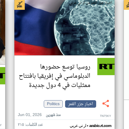
اخبار جزر القمر من ار تي عربي
اخ
روسيا توسع حضورها
الدبلوماسي في إفريقيا بافتتاح
ممثليات في 4 دول جديدة
اخبار جزر القمر
Politics
Jun 01, 2026
منذ شهرين
TN75KY
عدد الكلمات: ٢١٥
•
Y
arabic.rt.com
ار تي عربي