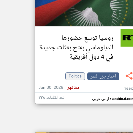
klyoum.com
تغيير الدولة
مصادر الأخبار من جزر القمر
روسيا توسع حضورها
اخبار جزر القمر على مدار الساعة
الدبلوماسي بفتح بعثات جديدة
أهم اخبار جزر القمر العاجلة والمباشرة
في 4 دول أفريقية
اخبار جزر القمر
Politics
Jun 30, 2026
منذ شهر
TG39
عدد الكلمات: ٢٢٨
•
arabic.rt.c
ار تي عربي