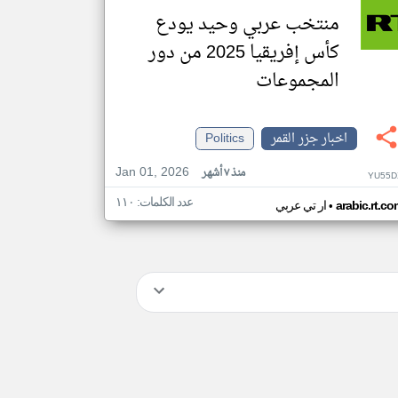
منتخب عربي وحيد يودع
كأس إفريقيا 2025 من دور
المجموعات
اخبار جزر القمر
Politics
Jan 01, 2026
منذ ٧ أشهر
YU55D
عدد الكلمات: ١١٠
•
arabic.rt.c
ار تي عربي