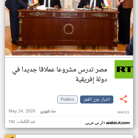
مصر تدرس مشروعا عملاقا جديدا في
دولة إفريقية
اخبار جزر القمر
Politics
May 24, 2026
منذ شهرين
NH91ES
عدد الكلمات: ٢٥٤
•
arabic.rt.com
ار تي عربي