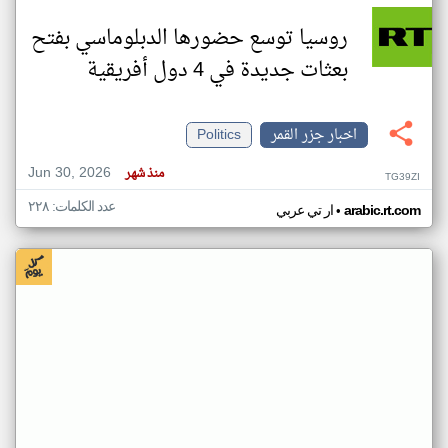
روسيا توسع حضورها الدبلوماسي بفتح
بعثات جديدة في 4 دول أفريقية
اخبار جزر القمر
Politics
Jun 30, 2026
منذ شهر
TG39ZI
عدد الكلمات: ٢٢٨
•
arabic.rt.com
ار تي عربي