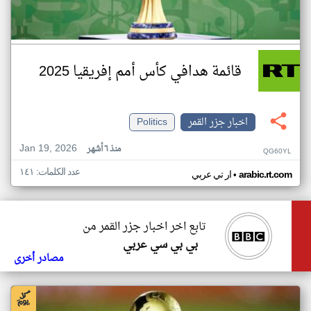
قائمة هدافي كأس أمم إفريقيا 2025
اخبار جزر القمر
Politics
Jan 19, 2026
منذ ٦ أشهر
QG60YL
عدد الكلمات: ١٤١
•
arabic.rt.com
ار تي عربي
تابع اخر اخبار جزر القمر من
بي بي سي عربي
مصادر أخرى