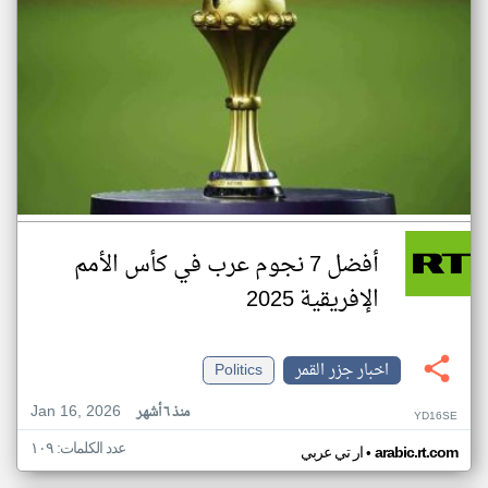
أفضل 7 نجوم عرب في كأس الأمم
الإفريقية 2025
اخبار جزر القمر
Politics
Jan 16, 2026
منذ ٦ أشهر
YD16SE
عدد الكلمات: ١٠٩
•
arabic.rt.com
ار تي عربي