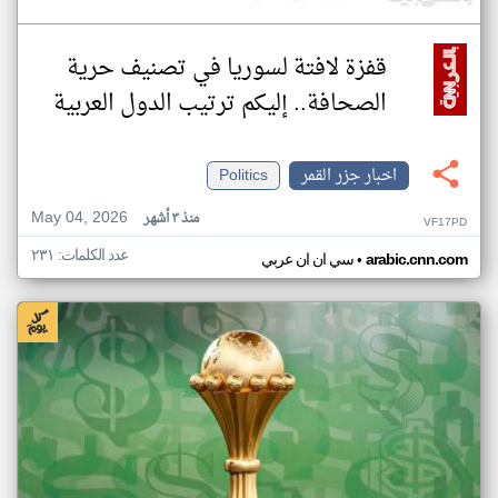
قفزة لافتة لسوريا في تصنيف حرية
الصحافة.. إليكم ترتيب الدول العربية
اخبار جزر القمر
Politics
May 04, 2026
منذ ٣ أشهر
VF17PD
عدد الكلمات: ٢٣١
•
arabic.cnn.com
سي ان ان عربي