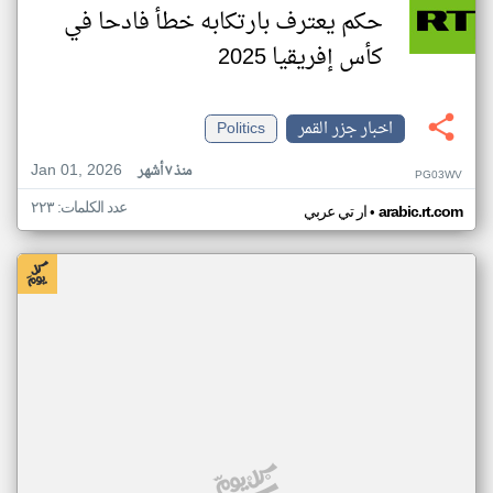
حكم يعترف بارتكابه خطأ فادحا في
كأس إفريقيا 2025
اخبار جزر القمر
Politics
Jan 01, 2026
منذ ٧ أشهر
PG03WV
عدد الكلمات: ٢٢٣
•
arabic.rt.com
ار تي عربي