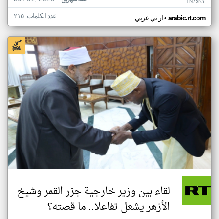
منذ شهرين
TN75KY
عدد الكلمات: ٢١٥
•
arabic.rt.com
ار تي عربي
لقاء بين وزير خارجية جزر القمر وشيخ
الأزهر يشعل تفاعلا.. ما قصته؟