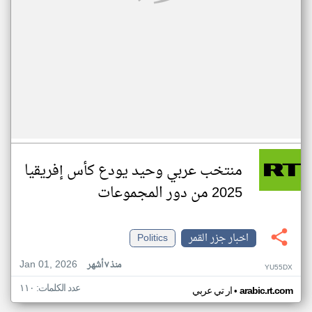
منتخب عربي وحيد يودع كأس إفريقيا
2025 من دور المجموعات
اخبار جزر القمر
Politics
Jan 01, 2026
منذ ٧ أشهر
YU55DX
عدد الكلمات: ١١٠
•
arabic.rt.com
ار تي عربي