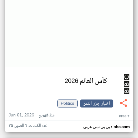
كأس العالم 2026
اخبار جزر القمر
Politics
Jun 01, 2026
منذ شهرين
PF63IT
عدد الكلمات: ٦ الصور: ٢٥
•
bbc.com
بي بي سي عربي