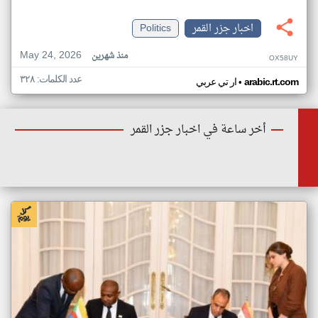
اخبار جزر القمر
Politics
May 24, 2026
منذ شهرين
OX58UY
عدد الكلمات: ٣٢٨
•
arabic.rt.com
ار تي عربي
أخر ساعة في اخبار جزر القمر