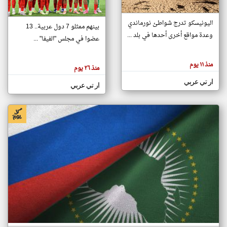
اليونيسكو تدرج شواطئ نورماندي
بينهم ممثلو 7 دول عربية.. 13
klyoum.com
وعدة مواقع أخرى أحدها في بلد ...
تغيير الدولة
عضوا في مجلس "الفيفا" ...
تعبر
مصادر الأخبار من جزر القمر
المقالات
الموجوده
اخبار جزر القمر على مدار الساعة
منذ ١١ يوم
هنا عن
منذ ٢٦ يوم
وجهة
نظر
أهم اخبار جزر القمر العاجلة والمباشرة
ار تي عربي
كاتبيها.
ار تي عربي