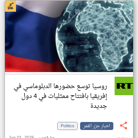
روسيا توسع حضورها الدبلوماسي في
إفريقيا بافتتاح ممثليات في 4 دول
جديدة
اخبار جزر القمر
Politics
Jun 01, 2026