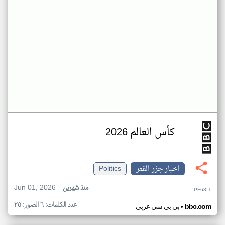
كأس العالم 2026
اخبار جزر القمر
Politics
Jun 01, 2026
منذ شهرين
PF63IT
عدد الكلمات: ٦ الصور: ٢٥
•
bbc.com
بي بي سي عربي