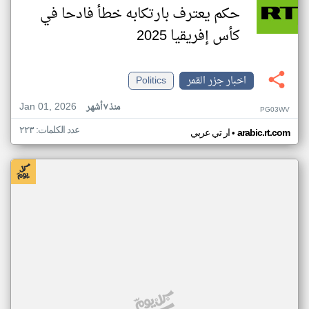
حكم يعترف بارتكابه خطأ فادحا في
كأس إفريقيا 2025
اخبار جزر القمر
Politics
Jan 01, 2026
منذ ٧ أشهر
PG03WV
عدد الكلمات: ٢٢٣
•
arabic.rt.com
ار تي عربي