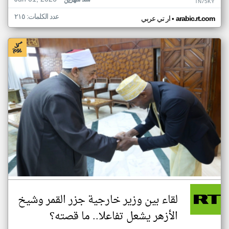
منذ شهرين
TN75KY
عدد الكلمات: ٢١٥
•
arabic.rt.com
ار تي عربي
لقاء بين وزير خارجية جزر القمر وشيخ
الأزهر يشعل تفاعلا.. ما قصته؟