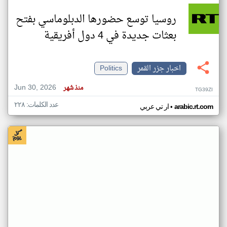
روسيا توسع حضورها الدبلوماسي بفتح
بعثات جديدة في 4 دول أفريقية
اخبار جزر القمر
Politics
Jun 30, 2026
منذ شهر
TG39ZI
عدد الكلمات: ٢٢٨
•
arabic.rt.com
ار تي عربي