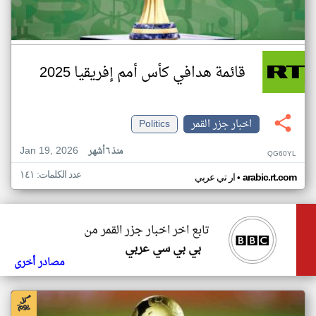
قائمة هدافي كأس أمم إفريقيا 2025
اخبار جزر القمر
Politics
Jan 19, 2026
منذ ٦ أشهر
QG60YL
عدد الكلمات: ١٤١
•
arabic.rt.com
ار تي عربي
تابع اخر اخبار جزر القمر من
بي بي سي عربي
مصادر أخرى