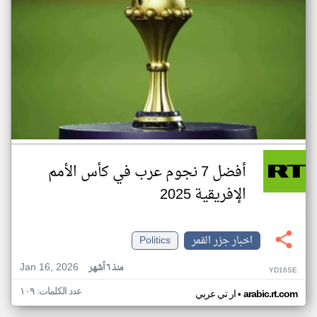
أفضل 7 نجوم عرب في كأس الأمم
الإفريقية 2025
اخبار جزر القمر
Politics
Jan 16, 2026
منذ ٦ أشهر
YD16SE
عدد الكلمات: ١٠٩
•
arabic.rt.com
ار تي عربي