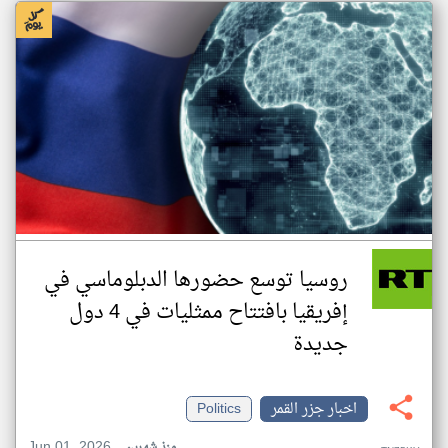
روسيا توسع حضورها الدبلوماسي في
إفريقيا بافتتاح ممثليات في 4 دول
جديدة
اخبار جزر القمر
Politics
Jun 01, 2026