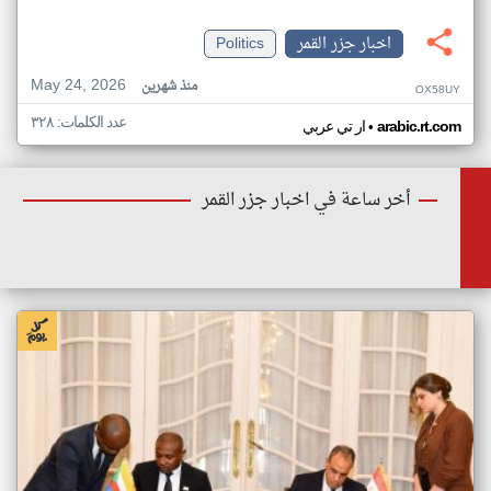
اخبار جزر القمر
Politics
May 24, 2026
منذ شهرين
OX58UY
عدد الكلمات: ٣٢٨
•
arabic.rt.com
ار تي عربي
أخر ساعة في اخبار جزر القمر