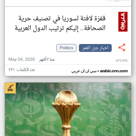
قفزة لافتة لسوريا في تصنيف حرية
الصحافة.. إليكم ترتيب الدول العربية
اخبار جزر القمر
Politics
May 04, 2026
منذ ٣ أشهر
VF17PD
عدد الكلمات: ٢٣١
•
arabic.cnn.com
سي ان ان عربي