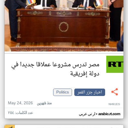
مصر تدرس مشروعا عملاقا جديدا في
دولة إفريقية
اخبار جزر القمر
Politics
May 24, 2026
منذ شهرين
NH91ES
عدد الكلمات: ٢٥٤
•
arabic.rt.com
ار تي عربي