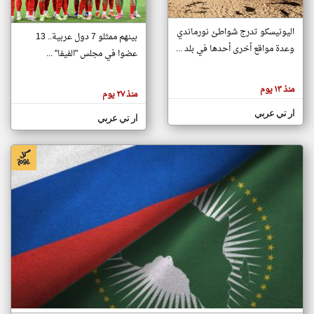
اليونيسكو تدرج شواطئ نورماندي
بينهم ممثلو 7 دول عربية.. 13
klyoum.com
وعدة مواقع أخرى أحدها في بلد ...
تغيير الدولة
عضوا في مجلس "الفيفا" ...
تعبر
مصادر الأخبار من جزر القمر
المقالات
الموجوده
اخبار جزر القمر على مدار الساعة
منذ ١٣ يوم
هنا عن
منذ ٢٧ يوم
وجهة
نظر
أهم اخبار جزر القمر العاجلة والمباشرة
ار تي عربي
كاتبيها.
ار تي عربي