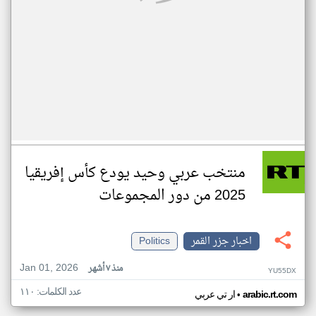
منتخب عربي وحيد يودع كأس إفريقيا
2025 من دور المجموعات
اخبار جزر القمر
Politics
Jan 01, 2026
منذ ٧ أشهر
YU55DX
عدد الكلمات: ١١٠
•
arabic.rt.com
ار تي عربي