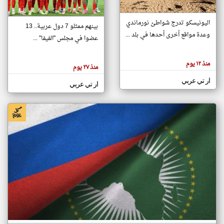
اليونيسكو تدرج شواطئ نورماندي
بينهم ممثلو 7 دول عربية.. 13
klyoum.com
وعدة مواقع أخرى أحدها في بلد ...
تغيير الدولة
عضوا في مجلس "الفيفا" ...
تعبر
مصادر الأخبار من جزر القمر
المقالات
الموجوده
اخبار جزر القمر على مدار الساعة
منذ ١٢ يوم
هنا عن
منذ ٢٧ يوم
وجهة
نظر
أهم اخبار جزر القمر العاجلة والمباشرة
ار تي عربي
كاتبيها.
ار تي عربي