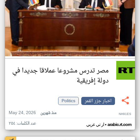
مصر تدرس مشروعا عملاقا جديدا في
دولة إفريقية
اخبار جزر القمر
Politics
May 24, 2026
منذ شهرين
NH91ES
عدد الكلمات: ٢٥٤
•
arabic.rt.com
ار تي عربي