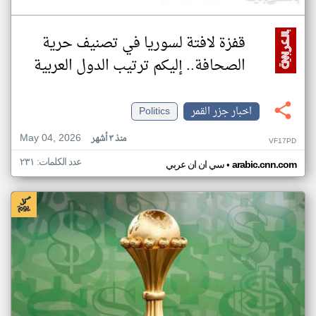
قفزة لافتة لسوريا في تصنيف حرية
الصحافة.. إليكم ترتيب الدول العربية
اخبار جزر القمر
Politics
May 04, 2026
منذ ٣ أشهر
VF17PD
عدد الكلمات: ٢٣١
•
arabic.cnn.com
سي ان ان عربي