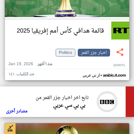
قائمة هدافي كأس أمم إفريقيا 2025
اخبار جزر القمر
Politics
Jan 19, 2026
منذ ٦ أشهر
QG60YL
عدد الكلمات: ١٤١
•
arabic.rt.com
ار تي عربي
تابع اخر اخبار جزر القمر من
بي بي سي عربي
مصادر أخرى