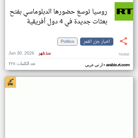
روسيا توسع حضورها الدبلوماسي بفتح
بعثات جديدة في 4 دول أفريقية
اخبار جزر القمر
Politics
Jun 30, 2026
منذ شهر
TG39ZI
عدد الكلمات: ٢٢٨
•
arabic.rt.com
ار تي عربي