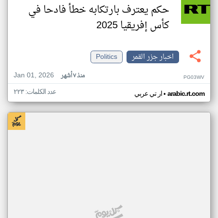
حكم يعترف بارتكابه خطأ فادحا في
كأس إفريقيا 2025
اخبار جزر القمر
Politics
Jan 01, 2026
منذ ٧ أشهر
PG03WV
عدد الكلمات: ٢٢٣
•
arabic.rt.com
ار تي عربي