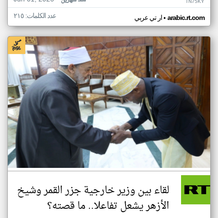
منذ شهرين
TN75KY
عدد الكلمات: ٢١٥
•
arabic.rt.com
ار تي عربي
لقاء بين وزير خارجية جزر القمر وشيخ
الأزهر يشعل تفاعلا.. ما قصته؟