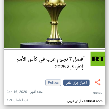
أفضل 7 نجوم عرب في كأس الأمم
الإفريقية 2025
اخبار جزر القمر
Politics
Jan 16, 2026
منذ ٦ أشهر
YD16SE
عدد الكلمات: ١٠٩
•
arabic.rt.com
ار تي عربي