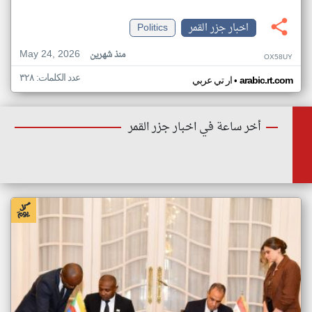
اخبار جزر القمر
Politics
May 24, 2026
منذ شهرين
OX58UY
عدد الكلمات: ٣٢٨
•
arabic.rt.com
ار تي عربي
أخر ساعة في اخبار جزر القمر