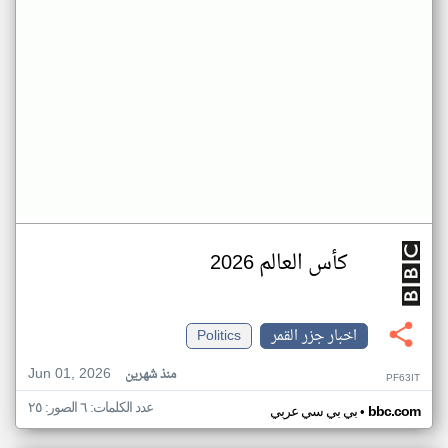
كأس العالم 2026
اخبار جزر القمر
Politics
Jun 01, 2026
منذ شهرين
PF63IT
عدد الكلمات: ٦ الصور: ٢٥
•
bbc.com
بي بي سي عربي