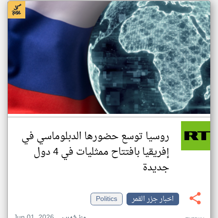
روسيا توسع حضورها الدبلوماسي في
إفريقيا بافتتاح ممثليات في 4 دول
جديدة
اخبار جزر القمر
Politics
Jun 01, 2026