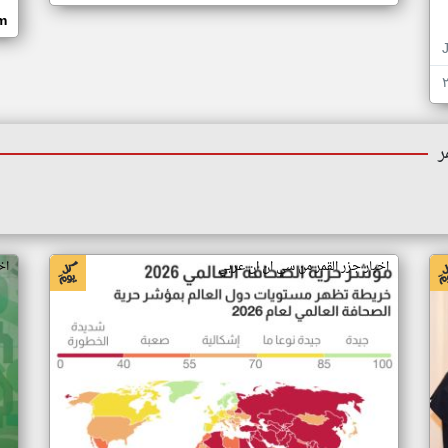
om
ر
اخبار جزر القمر من سي ان ان عربي
اخ