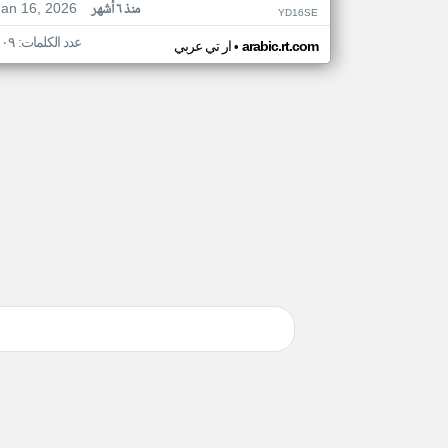
Jan 16, 2026
منذ ٦ أشهر
YD16SE
عدد الكلمات: ١٠٩
•
arabic.rt.com
ار تي عربي