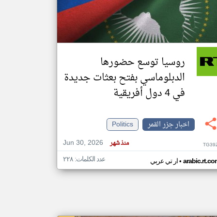
klyoum.com
تغيير الدولة
مصادر الأخبار من جزر القمر
روسيا توسع حضورها
اخبار جزر القمر على مدار الساعة
الدبلوماسي بفتح بعثات جديدة
أهم اخبار جزر القمر العاجلة والمباشرة
في 4 دول أفريقية
اخبار جزر القمر
Politics
Jun 30, 2026
منذ شهر
TG39
عدد الكلمات: ٢٢٨
•
arabic.rt.c
ار تي عربي