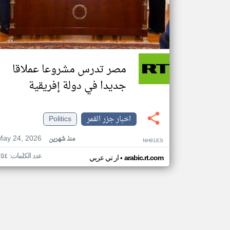
مصر تدرس مشروعا عملاقا
جديدا في دولة إفريقية
اخبار جزر القمر
Politics
May 24, 2026
منذ شهرين
NH91ES
عدد الكلمات: ٢٥٤
•
arabic.rt.com
ار تي عربي