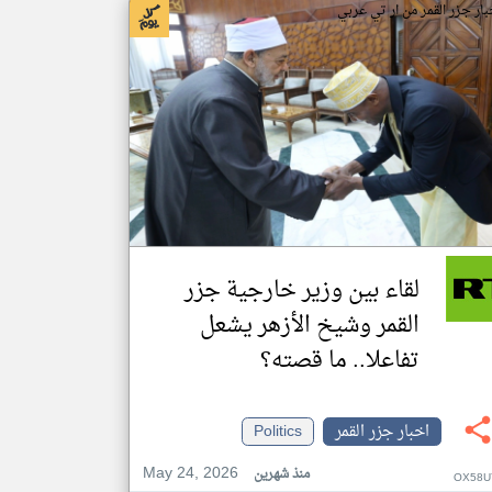
بار جزر القمر من ار تي عربي
لقاء بين وزير خارجية جزر
القمر وشيخ الأزهر يشعل
تفاعلا.. ما قصته؟
اخبار جزر القمر
Politics
May 24, 2026
منذ شهرين
OX58U