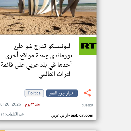
تعبر
المقالات
الموجوده
هنا عن
وجهة
اليونيسكو تدرج شواطئ
نظر
كاتبيها.
نورماندي وعدة مواقع أخرى
أحدها في بلد عربي على قائمة
التراث العالمي
اخبار جزر القمر
Politics
Jul 26, 2026
منذ ١٣ يوم
XJ39DF
عدد الكلمات: ٤١٢
•
arabic.rt.com
ار تي عربي