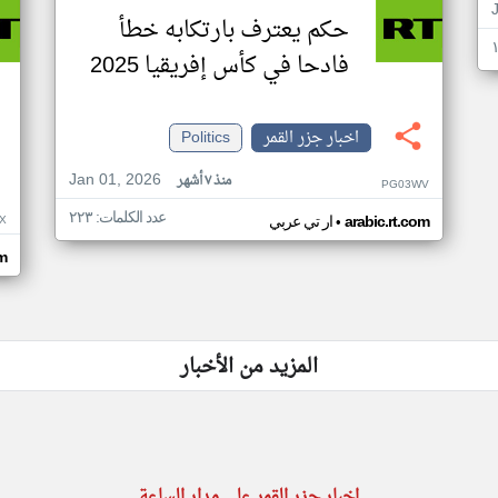
حكم يعترف بارتكابه خطأ
فادحا في كأس إفريقيا 2025
اخبار جزر القمر
Politics
Jan 01, 2026
منذ ٧ أشهر
PG03WV
عدد الكلمات: ٢٢٣
•
X
arabic.rt.com
ار تي عربي
om
المزيد من الأخبار
اخبار جزر القمر على مدار الساعة