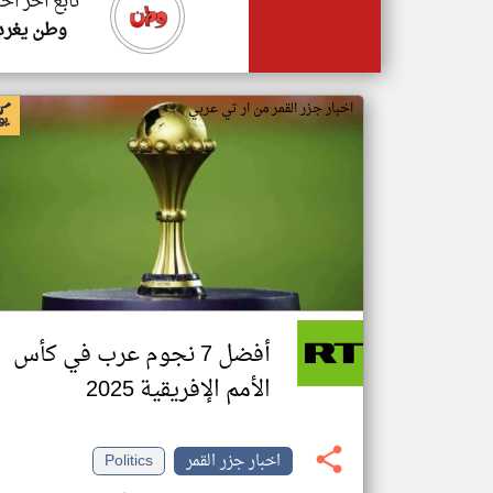
تابع اخر اخب
وطن يغرد
اخبار جزر القمر من ار تي عربي
أفضل 7 نجوم عرب في كأس
الأمم الإفريقية 2025
اخبار جزر القمر
Politics