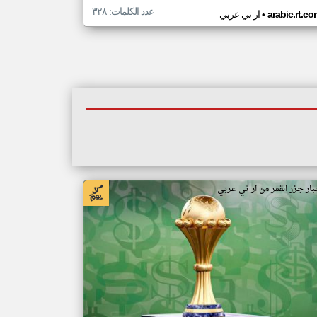
عدد الكلمات: ٣٢٨
•
arabic.rt.c
ار تي عربي
بار جزر القمر من ار تي عربي