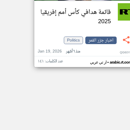
قائمة هدافي كأس أمم إفريقيا
2025
اخبار جزر القمر
Politics
Jan 19, 2026
منذ ٦ أشهر
QG60Y
عدد الكلمات: ١٤١
•
arabic.rt.c
ار تي عربي