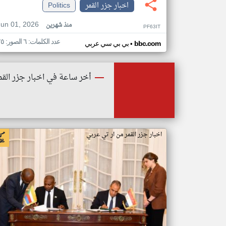
اخبار جزر القمر
Politics
Jun 01, 2026
منذ شهرين
PF63IT
عدد الكلمات: ٦ الصور: ٢٥
•
bbc.com
بي بي سي عربي
أخر ساعة في اخبار جزر القم
اخبار جزر القمر من ار تي عربي