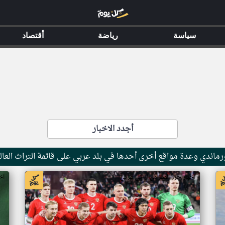
سياسة
رياضة
أقتصاد
أجدد الاخبار
ماندي وعدة مواقع أخرى أحدها في بلد عربي على قائمة التراث العال
اخبار جزر القمر من ار تي عربي
اخ