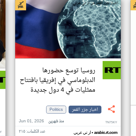
اخبار جزر القمر من ار تي عربي
اخ
روسيا توسع حضورها
الدبلوماسي في إفريقيا بافتتاح
ممثليات في 4 دول جديدة
اخبار جزر القمر
Politics
Jun 01, 2026
منذ شهرين
TN75KY
عدد الكلمات: ٢١٥
•
Y
arabic.rt.com
ار تي عربي