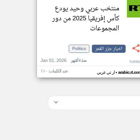
منتخب عربي وحيد يودع
كأس إفريقيا 2025 من دور
المجموعات
اخبار جزر القمر
Politics
Jan 01, 2026
منذ ٧ أشهر
YU55D
عدد الكلمات: ١١٠
•
arabic.rt.c
ار تي عربي