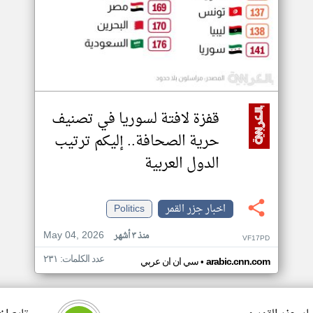
قفزة لافتة لسوريا في تصنيف
حرية الصحافة.. إليكم ترتيب
الدول العربية
اخبار جزر القمر
Politics
May 04, 2026
منذ ٣ أشهر
VF17PD
عدد الكلمات: ٢٣١
•
arabic.cnn.com
سي ان ان عربي