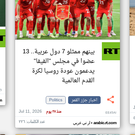
بينهم ممثلو 7 دول عربية.. 13
عضوا في مجلس "الفيفا"
يدعمون عودة روسيا لكرة
القدم العالمية
ZI
اخبار جزر القمر
Politics
om
Jul 11, 2026
منذ ٢٧ يوم
EE45AI
عدد الكلمات: ٢٢٦
•
arabic.rt.com
ار تي عربي