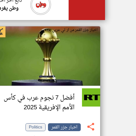
تابع اخر اخب
وطن يغرد
اخبار جزر القمر من ار تي عربي
أفضل 7 نجوم عرب في كأس
الأمم الإفريقية 2025
اخبار جزر القمر
Politics