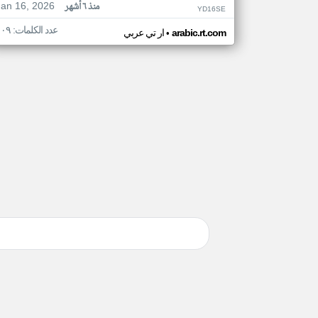
Jan 16, 2026
منذ ٦ أشهر
YD16SE
عدد الكلمات: ١٠٩
•
arabic.rt.com
ار تي عربي