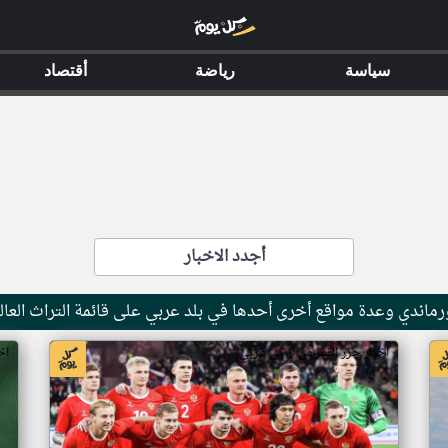
سياسة
رياضة
أقتصاد
أجدد الاخبار
ماندي وعدة مواقع أخرى أحدها في بلد عربي على قائمة التراث العال
اخبار جزر القمر من ار تي عربي
اخ