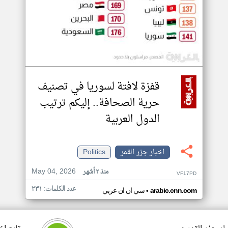
قفزة لافتة لسوريا في تصنيف
حرية الصحافة.. إليكم ترتيب
الدول العربية
اخبار جزر القمر
Politics
May 04, 2026
منذ ٣ أشهر
VF17PD
عدد الكلمات: ٢٣١
•
arabic.cnn.com
سي ان ان عربي