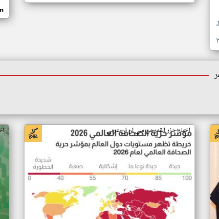
om
ر
اخبار جزر القمر من سي ان ان عربي
اخ