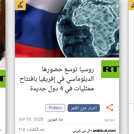
اخبار جزر القمر من ار تي عربي
اخ
روسيا توسع حضورها
الدبلوماسي في إفريقيا بافتتاح
ممثليات في 4 دول جديدة
اخبار جزر القمر
Politics
Jun 01, 2026
منذ شهرين
TN75KY
عدد الكلمات: ٢١٥
•
Y
arabic.rt.com
ار تي عربي