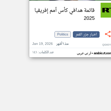
قائمة هدافي كأس أمم إفريقيا
2025
اخبار جزر القمر
Politics
Jan 19, 2026
منذ ٦ أشهر
QG60Y
عدد الكلمات: ١٤١
•
arabic.rt.c
ار تي عربي