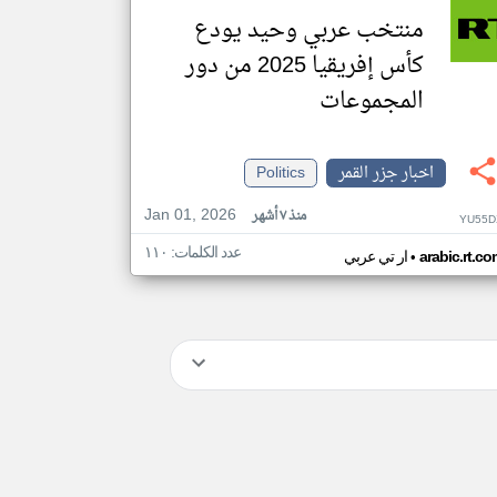
منتخب عربي وحيد يودع
كأس إفريقيا 2025 من دور
المجموعات
اخبار جزر القمر
Politics
Jan 01, 2026
منذ ٧ أشهر
YU55D
عدد الكلمات: ١١٠
•
arabic.rt.c
ار تي عربي