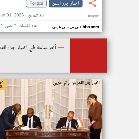
اخبار جزر القمر
Politics
Jun 01, 2026
منذ شهرين
PF63IT
عدد الكلمات: ٦ الصور: ٢٥
•
bbc.com
بي بي سي عربي
أخر ساعة في اخبار جزر القم
اخبار جزر القمر من ار تي عربي