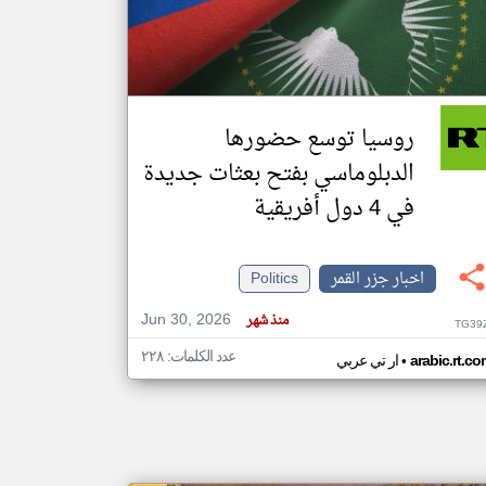
klyoum.com
تغيير الدولة
مصادر الأخبار من جزر القمر
روسيا توسع حضورها
اخبار جزر القمر على مدار الساعة
الدبلوماسي بفتح بعثات جديدة
أهم اخبار جزر القمر العاجلة والمباشرة
في 4 دول أفريقية
اخبار جزر القمر
Politics
Jun 30, 2026
منذ شهر
TG39
عدد الكلمات: ٢٢٨
•
arabic.rt.c
ار تي عربي