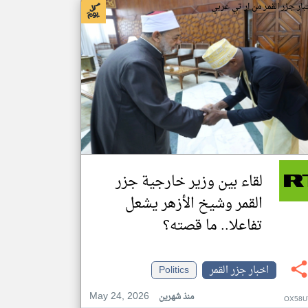
بار جزر القمر من ار تي عربي
لقاء بين وزير خارجية جزر
القمر وشيخ الأزهر يشعل
تفاعلا.. ما قصته؟
اخبار جزر القمر
Politics
May 24, 2026
منذ شهرين
OX58U