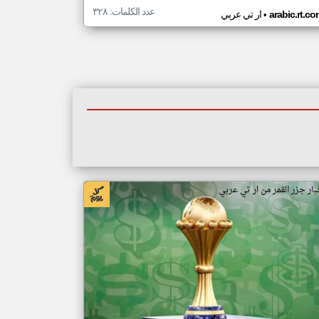
عدد الكلمات: ٣٢٨
•
arabic.rt.c
ار تي عربي
بار جزر القمر من ار تي عربي