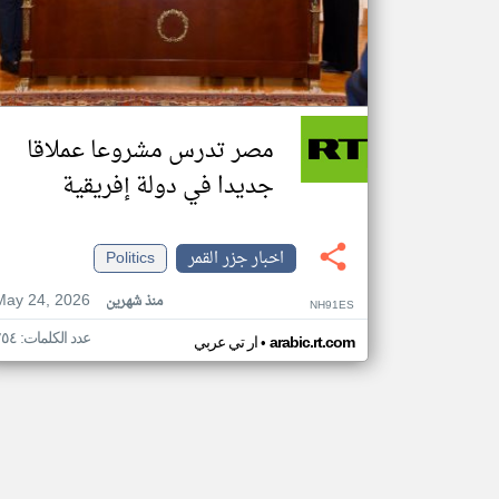
مصر تدرس مشروعا عملاقا
جديدا في دولة إفريقية
اخبار جزر القمر
Politics
May 24, 2026
منذ شهرين
NH91ES
عدد الكلمات: ٢٥٤
•
arabic.rt.com
ار تي عربي