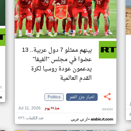
بينهم ممثلو 7 دول عربية.. 13
عضوا في مجلس "الفيفا"
يدعمون عودة روسيا لكرة
القدم العالمية
ZI
اخبار جزر القمر
Politics
om
Jul 11, 2026
منذ ٢٥ يوم
EE45AI
عدد الكلمات: ٢٢٦
•
arabic.rt.com
ار تي عربي