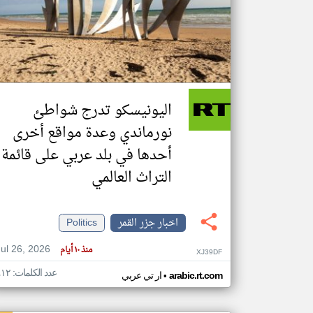
تعبر
المقالات
الموجوده
هنا عن
وجهة
اليونيسكو تدرج شواطئ
نظر
كاتبيها.
نورماندي وعدة مواقع أخرى
أحدها في بلد عربي على قائمة
التراث العالمي
اخبار جزر القمر
Politics
Jul 26, 2026
منذ ١٠ أيام
XJ39DF
عدد الكلمات: ٤١٢
•
arabic.rt.com
ار تي عربي