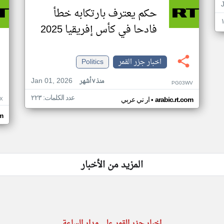
حكم يعترف بارتكابه خطأ
فادحا في كأس إفريقيا 2025
اخبار جزر القمر
Politics
Jan 01, 2026
منذ ٧ أشهر
PG03WV
عدد الكلمات: ٢٢٣
•
X
arabic.rt.com
ار تي عربي
om
المزيد من الأخبار
اخبار جزر القمر على مدار الساعة