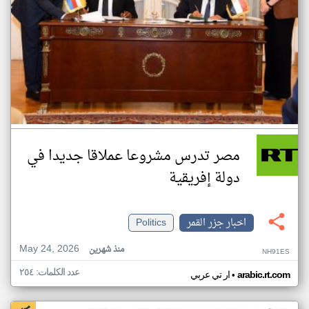
مصر تدرس مشروعا عملاقا جديدا في
دولة إفريقية
اخبار جزر القمر
Politics
May 24, 2026
منذ شهرين
NH91ES
عدد الكلمات: ٢٥٤
•
arabic.rt.com
ار تي عربي