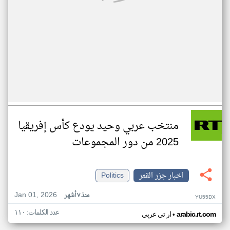
منتخب عربي وحيد يودع كأس إفريقيا
2025 من دور المجموعات
اخبار جزر القمر
Politics
Jan 01, 2026
منذ ٧ أشهر
YU55DX
عدد الكلمات: ١١٠
•
arabic.rt.com
ار تي عربي