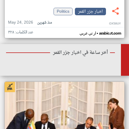
اخبار جزر القمر
Politics
May 24, 2026
منذ شهرين
OX58UY
عدد الكلمات: ٣٢٨
•
arabic.rt.com
ار تي عربي
أخر ساعة في اخبار جزر القمر