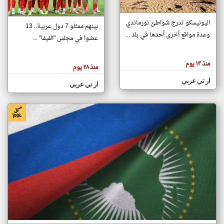
اليونيسكو تدرج شواطئ نورماندي
بينهم ممثلو 7 دول عربية.. 13
klyoum.com
وعدة مواقع أخرى أحدها في بلد ...
تغيير الدولة
عضوا في مجلس "الفيفا" ...
تعبر
مصادر الأخبار من جزر القمر
المقالات
الموجوده
اخبار جزر القمر على مدار الساعة
منذ ١٣ يوم
هنا عن
منذ ٢٨ يوم
وجهة
نظر
أهم اخبار جزر القمر العاجلة والمباشرة
ار تي عربي
كاتبيها.
ار تي عربي