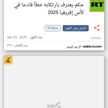
حكم يعترف بارتكابه خطأ فادحا في
كأس إفريقيا 2025
اخبار جزر القمر
Politics
Jan 01, 2026
منذ ٧ أشهر
PG03WV
عدد الكلمات: ٢٢٣
•
arabic.rt.com
ار تي عربي