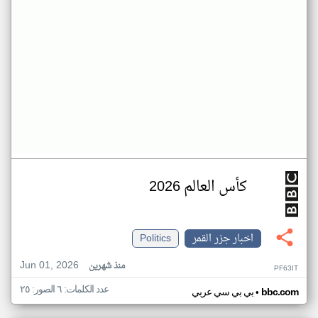
كأس العالم 2026
اخبار جزر القمر
Politics
Jun 01, 2026
منذ شهرين
PF63IT
عدد الكلمات: ٦ الصور: ٢٥
•
bbc.com
بي بي سي عربي