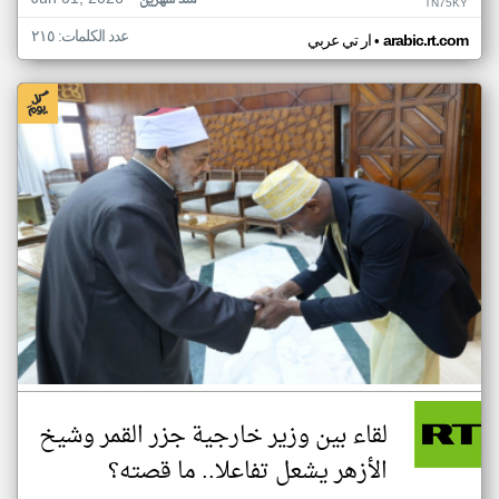
منذ شهرين
TN75KY
عدد الكلمات: ٢١٥
•
arabic.rt.com
ار تي عربي
لقاء بين وزير خارجية جزر القمر وشيخ
الأزهر يشعل تفاعلا.. ما قصته؟