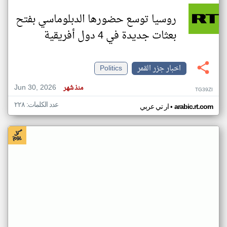
روسيا توسع حضورها الدبلوماسي بفتح
بعثات جديدة في 4 دول أفريقية
اخبار جزر القمر
Politics
Jun 30, 2026
منذ شهر
TG39ZI
عدد الكلمات: ٢٢٨
•
arabic.rt.com
ار تي عربي