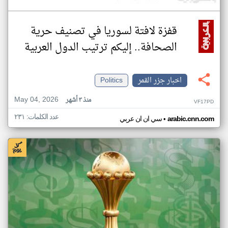
قفزة لافتة لسوريا في تصنيف حرية
الصحافة.. إليكم ترتيب الدول العربية
اخبار جزر القمر
Politics
May 04, 2026
منذ ٣ أشهر
VF17PD
عدد الكلمات: ٢٣١
•
arabic.cnn.com
سي ان ان عربي