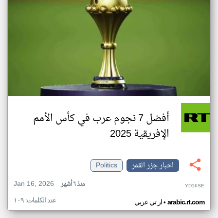
أفضل 7 نجوم عرب في كأس الأمم
الإفريقية 2025
اخبار جزر القمر
Politics
Jan 16, 2026
منذ ٦ أشهر
YD16SE
عدد الكلمات: ١٠٩
•
arabic.rt.com
ار تي عربي