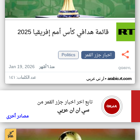
قائمة هدافي كأس أمم إفريقيا 2025
اخبار جزر القمر
Politics
Jan 19, 2026
منذ ٦ أشهر
QG60YL
عدد الكلمات: ١٤١
•
arabic.rt.com
ار تي عربي
تابع اخر اخبار جزر القمر من
سي ان ان عربي
مصادر أخرى