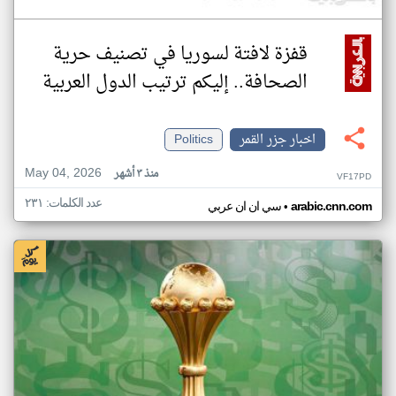
قفزة لافتة لسوريا في تصنيف حرية
الصحافة.. إليكم ترتيب الدول العربية
اخبار جزر القمر
Politics
May 04, 2026
منذ ٣ أشهر
VF17PD
عدد الكلمات: ٢٣١
•
arabic.cnn.com
سي ان ان عربي