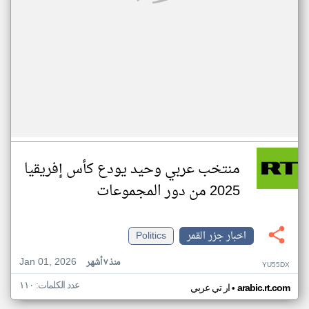
منتخب عربي وحيد يودع كأس إفريقيا
2025 من دور المجموعات
اخبار جزر القمر
Politics
Jan 01, 2026
منذ ٧ أشهر
YU55DX
عدد الكلمات: ١١٠
•
arabic.rt.com
ار تي عربي