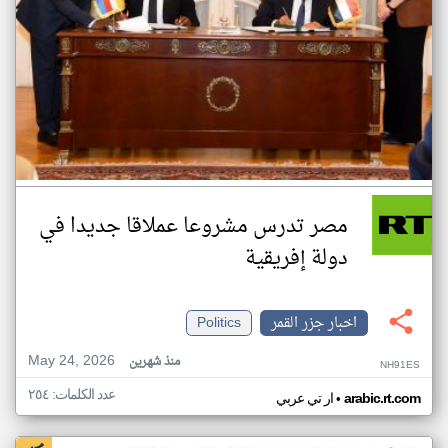
مصر تدرس مشروعا عملاقا جديدا في
دولة إفريقية
اخبار جزر القمر
Politics
May 24, 2026
منذ شهرين
NH91ES
عدد الكلمات: ٢٥٤
•
arabic.rt.com
ار تي عربي