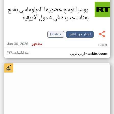
روسيا توسع حضورها الدبلوماسي بفتح
بعثات جديدة في 4 دول أفريقية
اخبار جزر القمر
Politics
Jun 30, 2026
منذ شهر
TG39ZI
عدد الكلمات: ٢٢٨
•
arabic.rt.com
ار تي عربي