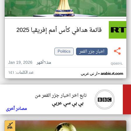
قائمة هدافي كأس أمم إفريقيا 2025
اخبار جزر القمر
Politics
Jan 19, 2026
منذ ٦ أشهر
QG60YL
عدد الكلمات: ١٤١
•
arabic.rt.com
ار تي عربي
تابع اخر اخبار جزر القمر من
بي بي سي عربي
مصادر أخرى