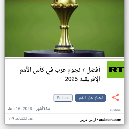
أفضل 7 نجوم عرب في كأس الأمم
الإفريقية 2025
اخبار جزر القمر
Politics
Jan 16, 2026
منذ ٦ أشهر
YD16SE
عدد الكلمات: ١٠٩
•
arabic.rt.com
ار تي عربي