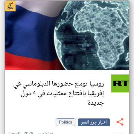
روسيا توسع حضورها الدبلوماسي في
إفريقيا بافتتاح ممثليات في 4 دول
جديدة
اخبار جزر القمر
Politics
Jun 01, 2026