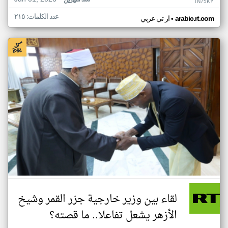
منذ شهرين
TN75KY
عدد الكلمات: ٢١٥
•
arabic.rt.com
ار تي عربي
لقاء بين وزير خارجية جزر القمر وشيخ
الأزهر يشعل تفاعلا.. ما قصته؟