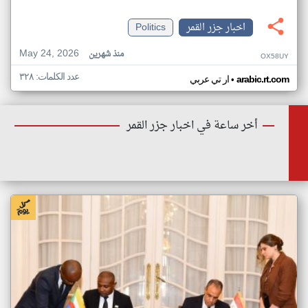
اخبار جزر القمر
Politics
May 24, 2026
منذ شهرين
OX58UY
عدد الكلمات: ٣٢٨
•
arabic.rt.com
ار تي عربي
أخر ساعة في اخبار جزر القمر