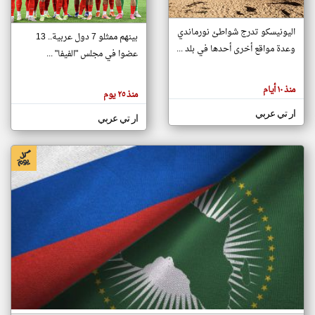
اليونيسكو تدرج شواطئ نورماندي
بينهم ممثلو 7 دول عربية.. 13
klyoum.com
وعدة مواقع أخرى أحدها في بلد ...
تغيير الدولة
عضوا في مجلس "الفيفا" ...
تعبر
مصادر الأخبار من جزر القمر
المقالات
الموجوده
اخبار جزر القمر على مدار الساعة
منذ ١٠ أيام
هنا عن
منذ ٢٥ يوم
وجهة
نظر
أهم اخبار جزر القمر العاجلة والمباشرة
ار تي عربي
كاتبيها.
ار تي عربي