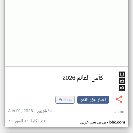
كأس العالم 2026
اخبار جزر القمر
Politics
Jun 01, 2026
منذ شهرين
PF63IT
عدد الكلمات: ٦ الصور: ٢٥
•
bbc.com
بي بي سي عربي