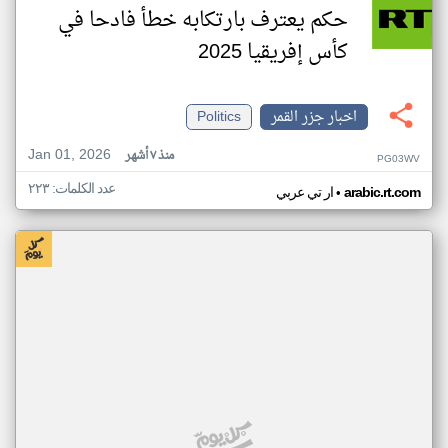
حكم يعترف بارتكابه خطأ فادحا في
كأس إفريقيا 2025
اخبار جزر القمر
Politics
Jan 01, 2026
منذ ٧ أشهر
PG03WV
عدد الكلمات: ٢٢٣
•
arabic.rt.com
ار تي عربي