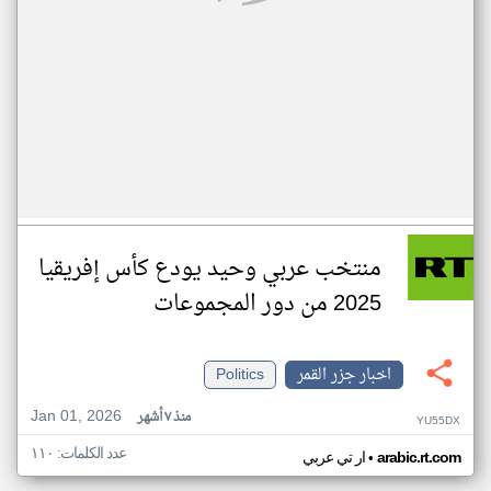
منتخب عربي وحيد يودع كأس إفريقيا
2025 من دور المجموعات
اخبار جزر القمر
Politics
Jan 01, 2026
منذ ٧ أشهر
YU55DX
عدد الكلمات: ١١٠
•
arabic.rt.com
ار تي عربي