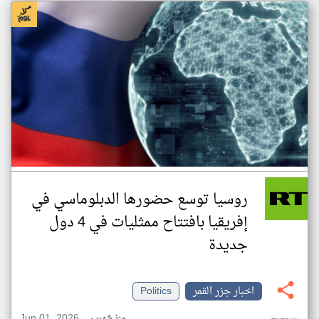
روسيا توسع حضورها الدبلوماسي في
إفريقيا بافتتاح ممثليات في 4 دول
جديدة
اخبار جزر القمر
Politics
Jun 01, 2026