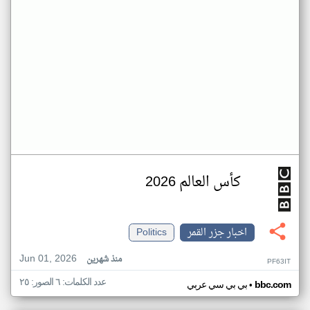
كأس العالم 2026
اخبار جزر القمر
Politics
Jun 01, 2026
منذ شهرين
PF63IT
عدد الكلمات: ٦ الصور: ٢٥
•
bbc.com
بي بي سي عربي