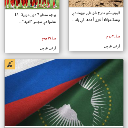
اليونيسكو تدرج شواطئ نورماندي
بينهم ممثلو 7 دول عربية.. 13
klyoum.com
وعدة مواقع أخرى أحدها في بلد ...
تغيير الدولة
عضوا في مجلس "الفيفا" ...
تعبر
مصادر الأخبار من جزر القمر
المقالات
الموجوده
اخبار جزر القمر على مدار الساعة
منذ ١٤ يوم
هنا عن
منذ ٢٩ يوم
وجهة
نظر
أهم اخبار جزر القمر العاجلة والمباشرة
ار تي عربي
كاتبيها.
ار تي عربي