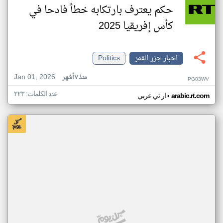
حكم يعترف بارتكابه خطأ فادحا في
كأس إفريقيا 2025
اخبار جزر القمر
Politics
Jan 01, 2026
منذ ٧ أشهر
PG03WV
عدد الكلمات: ٢٢٣
•
arabic.rt.com
ار تي عربي