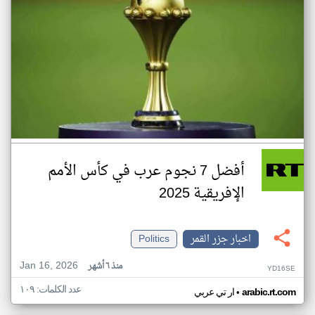
أفضل 7 نجوم عرب في كأس الأمم
الإفريقية 2025
اخبار جزر القمر
Politics
Jan 16, 2026
منذ ٦ أشهر
YD16SE
عدد الكلمات: ١٠٩
•
arabic.rt.com
ار تي عربي