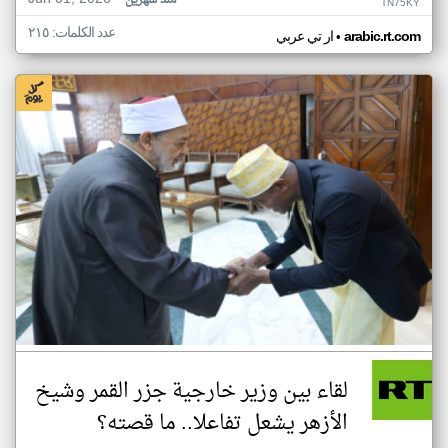
منذ شهرين
TN75KY
عدد الكلمات: ٢١٥
•
arabic.rt.com
ار تي عربي
لقاء بين وزير خارجية جزر القمر وشيخ
الأزهر يشعل تفاعلا.. ما قصته؟