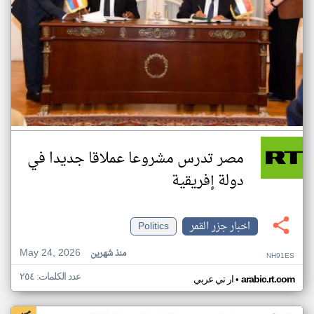
مصر تدرس مشروعا عملاقا جديدا في
دولة إفريقية
اخبار جزر القمر
Politics
May 24, 2026
منذ شهرين
NH91ES
عدد الكلمات: ٢٥٤
•
arabic.rt.com
ار تي عربي