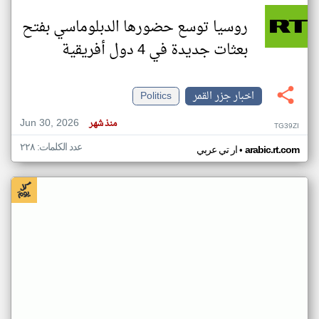
روسيا توسع حضورها الدبلوماسي بفتح
بعثات جديدة في 4 دول أفريقية
اخبار جزر القمر
Politics
Jun 30, 2026
منذ شهر
TG39ZI
عدد الكلمات: ٢٢٨
•
arabic.rt.com
ار تي عربي