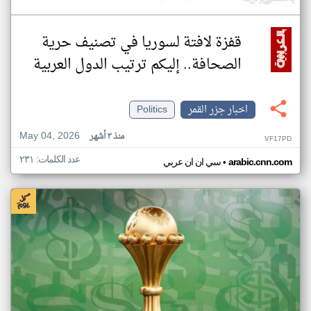
قفزة لافتة لسوريا في تصنيف حرية
الصحافة.. إليكم ترتيب الدول العربية
اخبار جزر القمر
Politics
May 04, 2026
منذ ٣ أشهر
VF17PD
عدد الكلمات: ٢٣١
•
arabic.cnn.com
سي ان ان عربي