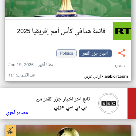
قائمة هدافي كأس أمم إفريقيا 2025
اخبار جزر القمر
Politics
Jan 19, 2026
منذ ٦ أشهر
QG60YL
عدد الكلمات: ١٤١
•
arabic.rt.com
ار تي عربي
تابع اخر اخبار جزر القمر من
بي بي سي عربي
مصادر أخرى