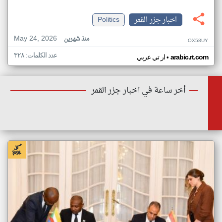
اخبار جزر القمر
Politics
May 24, 2026
منذ شهرين
OX58UY
عدد الكلمات: ٣٢٨
•
arabic.rt.com
ار تي عربي
أخر ساعة في اخبار جزر القمر