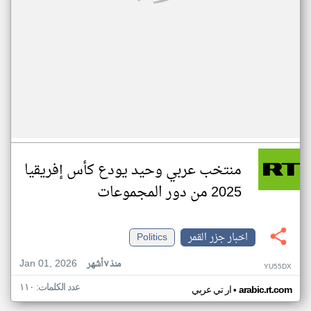
منتخب عربي وحيد يودع كأس إفريقيا
2025 من دور المجموعات
اخبار جزر القمر
Politics
Jan 01, 2026
منذ ٧ أشهر
YU55DX
عدد الكلمات: ١١٠
•
arabic.rt.com
ار تي عربي