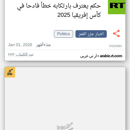
حكم يعترف بارتكابه خطأ فادحا في
كأس إفريقيا 2025
اخبار جزر القمر
Politics
Jan 01, 2026
منذ ٧ أشهر
PG03WV
عدد الكلمات: ٢٢٣
•
arabic.rt.com
ار تي عربي