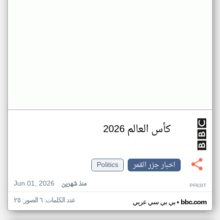
كأس العالم 2026
اخبار جزر القمر
Politics
Jun 01, 2026
منذ شهرين
PF63IT
عدد الكلمات: ٦ الصور: ٢٥
•
bbc.com
بي بي سي عربي