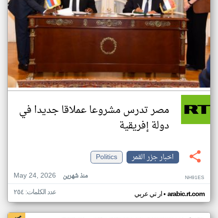
مصر تدرس مشروعا عملاقا جديدا في
دولة إفريقية
اخبار جزر القمر
Politics
May 24, 2026
منذ شهرين
NH91ES
عدد الكلمات: ٢٥٤
•
arabic.rt.com
ار تي عربي