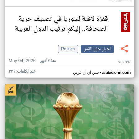
قفزة لافتة لسوريا في تصنيف حرية
الصحافة.. إليكم ترتيب الدول العربية
اخبار جزر القمر
Politics
May 04, 2026
منذ ٣ أشهر
VF17PD
عدد الكلمات: ٢٣١
•
arabic.cnn.com
سي ان ان عربي