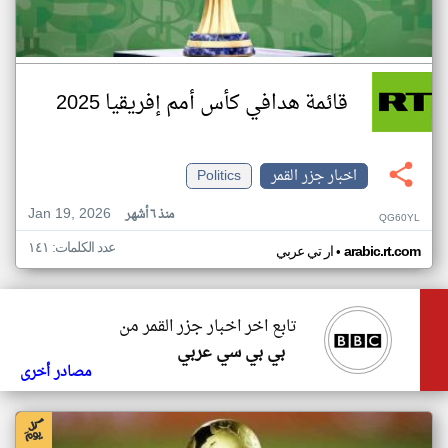
قائمة هدافي كأس أمم إفريقيا 2025
اخبار جزر القمر
Politics
Jan 19, 2026
منذ ٦ أشهر
QG60YL
عدد الكلمات: ١٤١
•
arabic.rt.com
ار تي عربي
تابع اخر اخبار جزر القمر من
بي بي سي عربي
مصادر أخرى