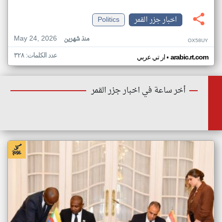
اخبار جزر القمر
Politics
May 24, 2026
منذ شهرين
OX58UY
عدد الكلمات: ٣٢٨
•
arabic.rt.com
ار تي عربي
أخر ساعة في اخبار جزر القمر