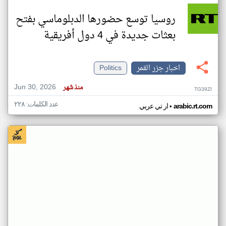
روسيا توسع حضورها الدبلوماسي بفتح
بعثات جديدة في 4 دول أفريقية
اخبار جزر القمر
Politics
Jun 30, 2026
منذ شهر
TG39ZI
عدد الكلمات: ٢٢٨
•
arabic.rt.com
ار تي عربي