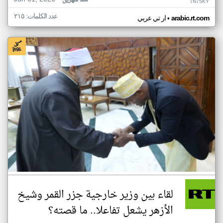
منذ شهرين
TN75KY
عدد الكلمات: ٢١٥
•
arabic.rt.com
ار تي عربي
لقاء بين وزير خارجية جزر القمر وشيخ
الأزهر يشعل تفاعلا.. ما قصته؟