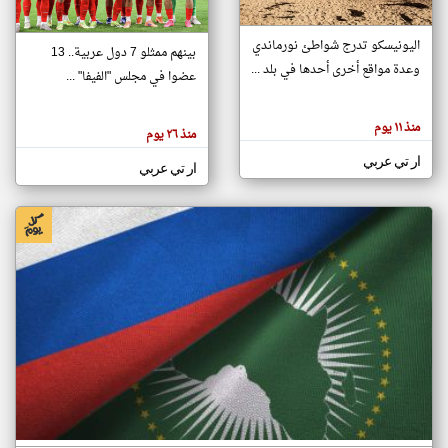
اليونيسكو تدرج شواطئ نورماندي
بينهم ممثلو 7 دول عربية.. 13
klyoum.com
وعدة مواقع أخرى أحدها في بلد ...
تغيير الدولة
عضوا في مجلس "الفيفا" ...
تعبر
مصادر الأخبار من جزر القمر
المقالات
الموجوده
اخبار جزر القمر على مدار الساعة
منذ ١١ يوم
هنا عن
منذ ٢٦ يوم
وجهة
نظر
أهم اخبار جزر القمر العاجلة والمباشرة
ار تي عربي
كاتبيها.
ار تي عربي