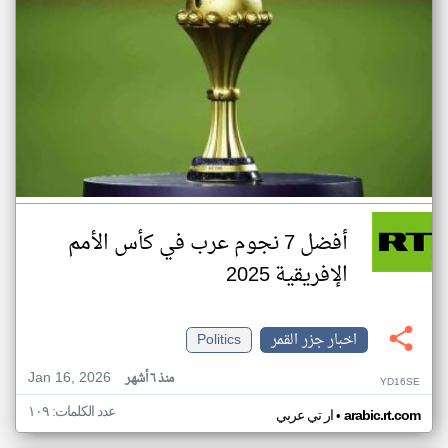
أفضل 7 نجوم عرب في كأس الأمم
الإفريقية 2025
اخبار جزر القمر
Politics
Jan 16, 2026
منذ ٦ أشهر
YD16SE
عدد الكلمات: ١٠٩
•
arabic.rt.com
ار تي عربي