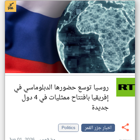
روسيا توسع حضورها الدبلوماسي في
إفريقيا بافتتاح ممثليات في 4 دول
جديدة
اخبار جزر القمر
Politics
Jun 01, 2026