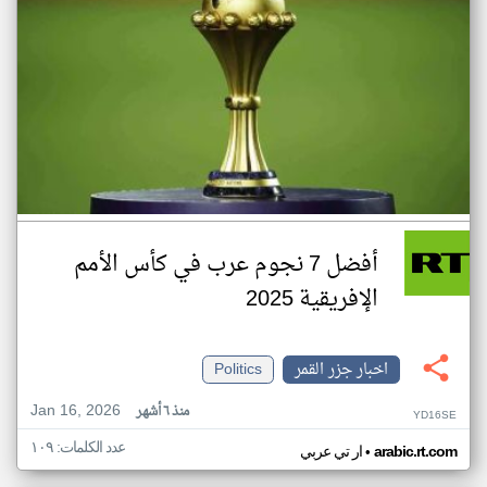
أفضل 7 نجوم عرب في كأس الأمم
الإفريقية 2025
اخبار جزر القمر
Politics
Jan 16, 2026
منذ ٦ أشهر
YD16SE
عدد الكلمات: ١٠٩
•
arabic.rt.com
ار تي عربي