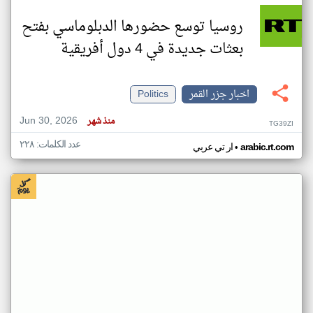
روسيا توسع حضورها الدبلوماسي بفتح
بعثات جديدة في 4 دول أفريقية
اخبار جزر القمر
Politics
Jun 30, 2026
منذ شهر
TG39ZI
عدد الكلمات: ٢٢٨
•
arabic.rt.com
ار تي عربي