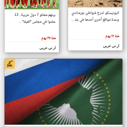
اليونيسكو تدرج شواطئ نورماندي
بينهم ممثلو 7 دول عربية.. 13
klyoum.com
وعدة مواقع أخرى أحدها في بلد ...
تغيير الدولة
عضوا في مجلس "الفيفا" ...
تعبر
مصادر الأخبار من جزر القمر
المقالات
الموجوده
اخبار جزر القمر على مدار الساعة
منذ ١٢ يوم
هنا عن
منذ ٢٧ يوم
وجهة
نظر
أهم اخبار جزر القمر العاجلة والمباشرة
ار تي عربي
كاتبيها.
ار تي عربي