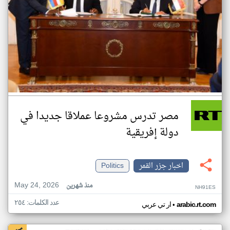
مصر تدرس مشروعا عملاقا جديدا في
دولة إفريقية
اخبار جزر القمر
Politics
May 24, 2026
منذ شهرين
NH91ES
عدد الكلمات: ٢٥٤
•
arabic.rt.com
ار تي عربي