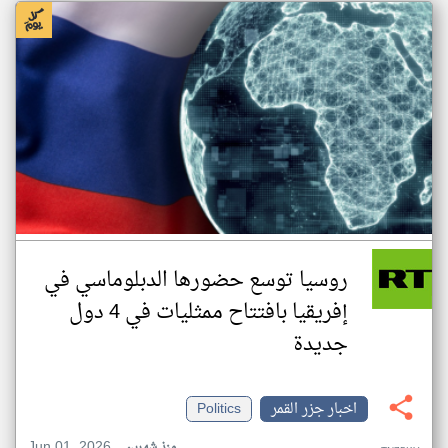
روسيا توسع حضورها الدبلوماسي في
إفريقيا بافتتاح ممثليات في 4 دول
جديدة
اخبار جزر القمر
Politics
Jun 01, 2026