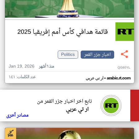
قائمة هدافي كأس أمم إفريقيا 2025
اخبار جزر القمر
Politics
Jan 19, 2026
منذ ٦ أشهر
QG60YL
عدد الكلمات: ١٤١
•
arabic.rt.com
ار تي عربي
تابع اخر اخبار جزر القمر من
ار تي عربي
مصادر أخرى