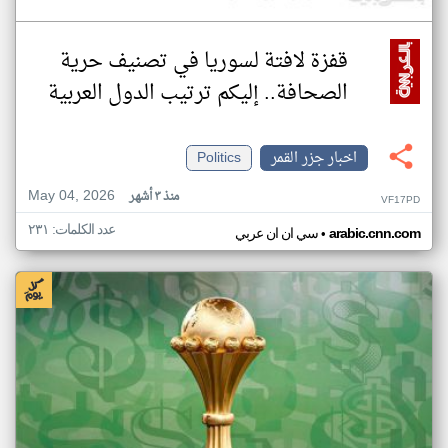
قفزة لافتة لسوريا في تصنيف حرية
الصحافة.. إليكم ترتيب الدول العربية
اخبار جزر القمر
Politics
May 04, 2026
منذ ٣ أشهر
VF17PD
عدد الكلمات: ٢٣١
•
arabic.cnn.com
سي ان ان عربي