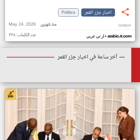
اخبار جزر القمر
Politics
May 24, 2026
منذ شهرين
OX58UY
عدد الكلمات: ٣٢٨
•
arabic.rt.com
ار تي عربي
أخر ساعة في اخبار جزر القمر