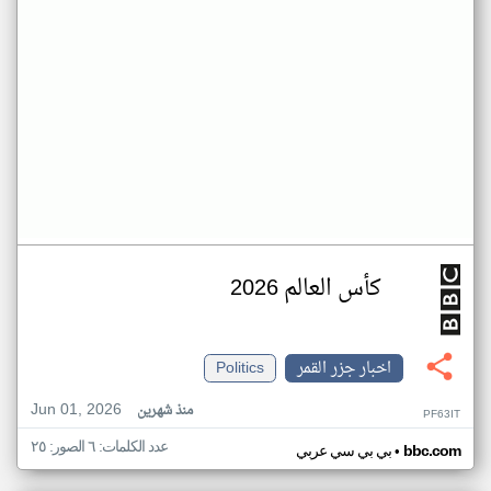
كأس العالم 2026
اخبار جزر القمر
Politics
Jun 01, 2026
منذ شهرين
PF63IT
عدد الكلمات: ٦ الصور: ٢٥
•
bbc.com
بي بي سي عربي