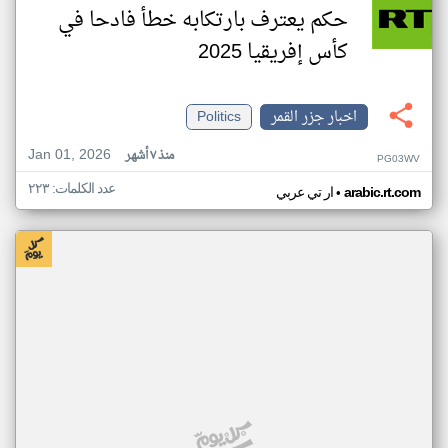
حكم يعترف بارتكابه خطأ فادحا في
كأس إفريقيا 2025
اخبار جزر القمر
Politics
Jan 01, 2026
منذ ٧ أشهر
PG03WV
عدد الكلمات: ٢٢٣
•
arabic.rt.com
ار تي عربي