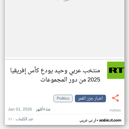
منتخب عربي وحيد يودع كأس إفريقيا
2025 من دور المجموعات
اخبار جزر القمر
Politics
Jan 01, 2026
منذ ٧ أشهر
YU55DX
عدد الكلمات: ١١٠
•
arabic.rt.com
ار تي عربي