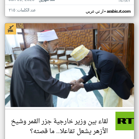
منذ شهرين
TN75KY
عدد الكلمات: ٢١٥
•
arabic.rt.com
ار تي عربي
لقاء بين وزير خارجية جزر القمر وشيخ
الأزهر يشعل تفاعلا.. ما قصته؟