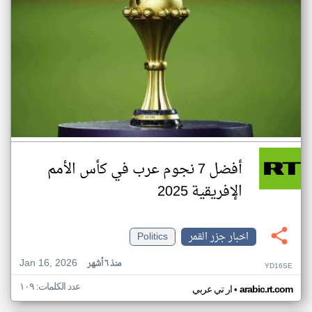
أفضل 7 نجوم عرب في كأس الأمم
الإفريقية 2025
اخبار جزر القمر
Politics
Jan 16, 2026
منذ ٦ أشهر
YD16SE
عدد الكلمات: ١٠٩
•
arabic.rt.com
ار تي عربي