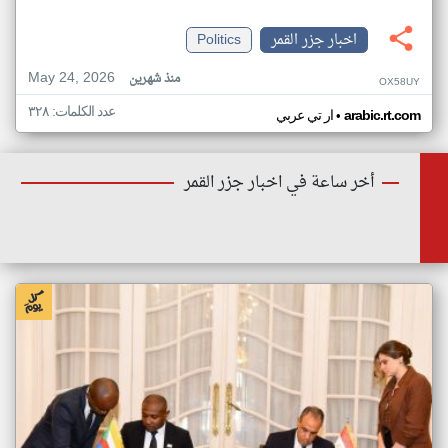
اخبار جزر القمر
Politics
May 24, 2026
منذ شهرين
OX58UY
عدد الكلمات: ٣٢٨
•
arabic.rt.com
ار تي عربي
أخر ساعة في اخبار جزر القمر