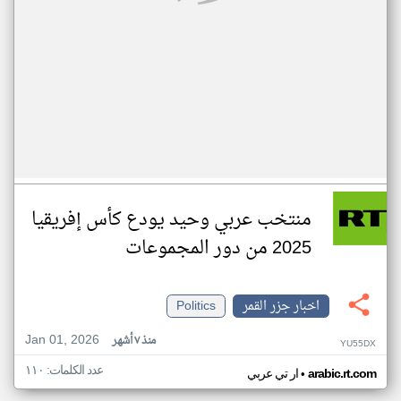
منتخب عربي وحيد يودع كأس إفريقيا
2025 من دور المجموعات
اخبار جزر القمر
Politics
Jan 01, 2026
منذ ٧ أشهر
YU55DX
عدد الكلمات: ١١٠
•
arabic.rt.com
ار تي عربي