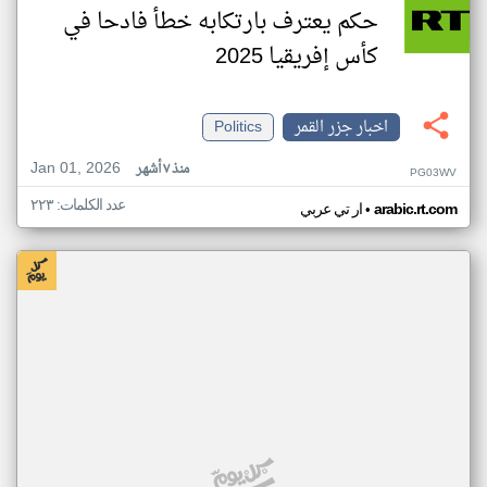
حكم يعترف بارتكابه خطأ فادحا في
كأس إفريقيا 2025
اخبار جزر القمر
Politics
Jan 01, 2026
منذ ٧ أشهر
PG03WV
عدد الكلمات: ٢٢٣
•
arabic.rt.com
ار تي عربي