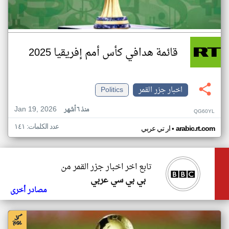
قائمة هدافي كأس أمم إفريقيا 2025
اخبار جزر القمر
Politics
Jan 19, 2026
منذ ٦ أشهر
QG60YL
عدد الكلمات: ١٤١
•
arabic.rt.com
ار تي عربي
تابع اخر اخبار جزر القمر من
بي بي سي عربي
مصادر أخرى