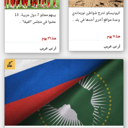
اليونيسكو تدرج شواطئ نورماندي
بينهم ممثلو 7 دول عربية.. 13
klyoum.com
وعدة مواقع أخرى أحدها في بلد ...
تغيير الدولة
عضوا في مجلس "الفيفا" ...
تعبر
مصادر الأخبار من جزر القمر
المقالات
الموجوده
اخبار جزر القمر على مدار الساعة
منذ ١١ يوم
هنا عن
منذ ٢٦ يوم
وجهة
نظر
أهم اخبار جزر القمر العاجلة والمباشرة
ار تي عربي
كاتبيها.
ار تي عربي