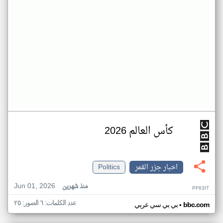
كأس العالم 2026
اخبار جزر القمر
Politics
Jun 01, 2026
منذ شهرين
PF63IT
عدد الكلمات: ٦ الصور: ٢٥
•
bbc.com
بي بي سي عربي