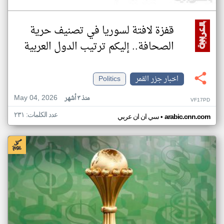
قفزة لافتة لسوريا في تصنيف حرية
الصحافة.. إليكم ترتيب الدول العربية
اخبار جزر القمر
Politics
May 04, 2026
منذ ٣ أشهر
VF17PD
عدد الكلمات: ٢٣١
•
arabic.cnn.com
سي ان ان عربي