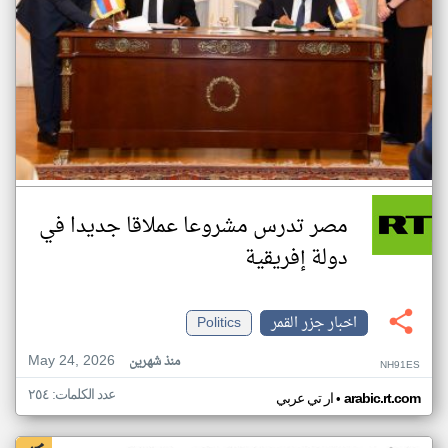
مصر تدرس مشروعا عملاقا جديدا في
دولة إفريقية
اخبار جزر القمر
Politics
May 24, 2026
منذ شهرين
NH91ES
عدد الكلمات: ٢٥٤
•
arabic.rt.com
ار تي عربي