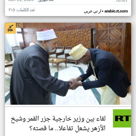
منذ شهرين
TN75KY
عدد الكلمات: ٢١٥
•
arabic.rt.com
ار تي عربي
لقاء بين وزير خارجية جزر القمر وشيخ
الأزهر يشعل تفاعلا.. ما قصته؟