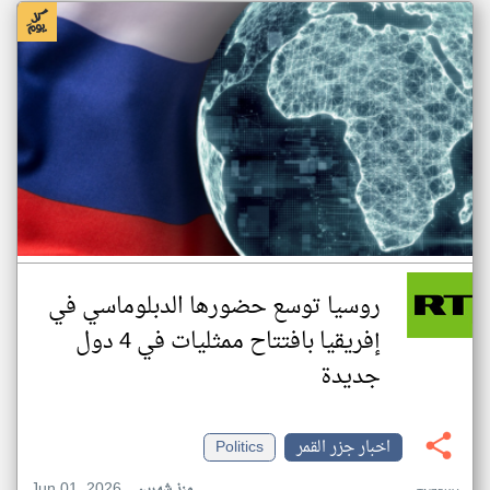
روسيا توسع حضورها الدبلوماسي في
إفريقيا بافتتاح ممثليات في 4 دول
جديدة
اخبار جزر القمر
Politics
Jun 01, 2026