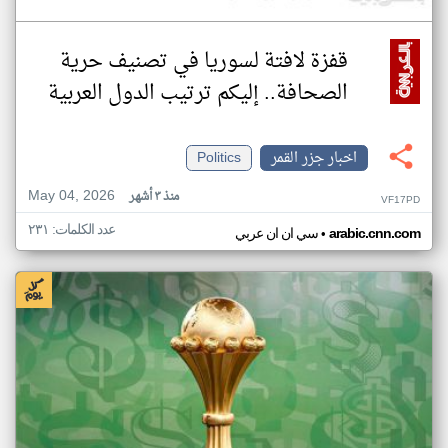
قفزة لافتة لسوريا في تصنيف حرية
الصحافة.. إليكم ترتيب الدول العربية
اخبار جزر القمر
Politics
May 04, 2026
منذ ٣ أشهر
VF17PD
عدد الكلمات: ٢٣١
•
arabic.cnn.com
سي ان ان عربي