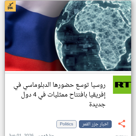
روسيا توسع حضورها الدبلوماسي في
إفريقيا بافتتاح ممثليات في 4 دول
جديدة
اخبار جزر القمر
Politics
Jun 01, 2026