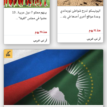
اليونيسكو تدرج شواطئ نورماندي
بينهم ممثلو 7 دول عربية.. 13
klyoum.com
وعدة مواقع أخرى أحدها في بلد ...
تغيير الدولة
عضوا في مجلس "الفيفا" ...
تعبر
مصادر الأخبار من جزر القمر
المقالات
الموجوده
اخبار جزر القمر على مدار الساعة
منذ ١٤ يوم
هنا عن
منذ ٢٨ يوم
وجهة
نظر
أهم اخبار جزر القمر العاجلة والمباشرة
ار تي عربي
كاتبيها.
ار تي عربي