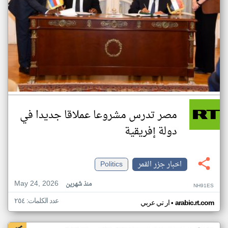
مصر تدرس مشروعا عملاقا جديدا في
دولة إفريقية
اخبار جزر القمر
Politics
May 24, 2026
منذ شهرين
NH91ES
عدد الكلمات: ٢٥٤
•
arabic.rt.com
ار تي عربي