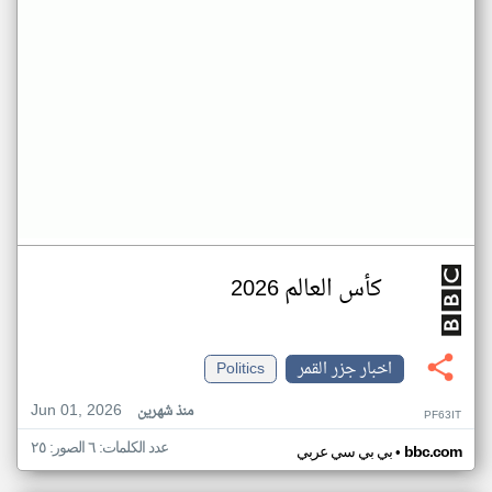
كأس العالم 2026
اخبار جزر القمر
Politics
Jun 01, 2026
منذ شهرين
PF63IT
عدد الكلمات: ٦ الصور: ٢٥
•
bbc.com
بي بي سي عربي