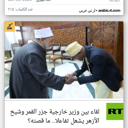
منذ شهرين
TN75KY
عدد الكلمات: ٢١٥
•
arabic.rt.com
ار تي عربي
لقاء بين وزير خارجية جزر القمر وشيخ
الأزهر يشعل تفاعلا.. ما قصته؟