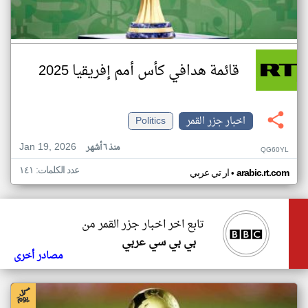
قائمة هدافي كأس أمم إفريقيا 2025
اخبار جزر القمر
Politics
Jan 19, 2026
منذ ٦ أشهر
QG60YL
عدد الكلمات: ١٤١
•
arabic.rt.com
ار تي عربي
تابع اخر اخبار جزر القمر من
بي بي سي عربي
مصادر أخرى