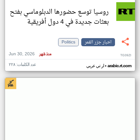
روسيا توسع حضورها الدبلوماسي بفتح
بعثات جديدة في 4 دول أفريقية
اخبار جزر القمر
Politics
Jun 30, 2026
منذ شهر
TG39ZI
عدد الكلمات: ٢٢٨
•
arabic.rt.com
ار تي عربي