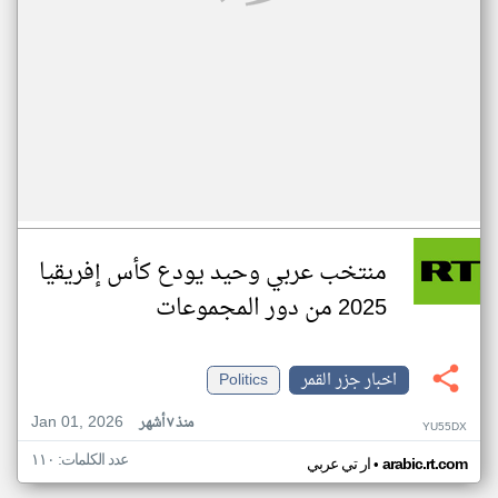
منتخب عربي وحيد يودع كأس إفريقيا
2025 من دور المجموعات
اخبار جزر القمر
Politics
Jan 01, 2026
منذ ٧ أشهر
YU55DX
عدد الكلمات: ١١٠
•
arabic.rt.com
ار تي عربي