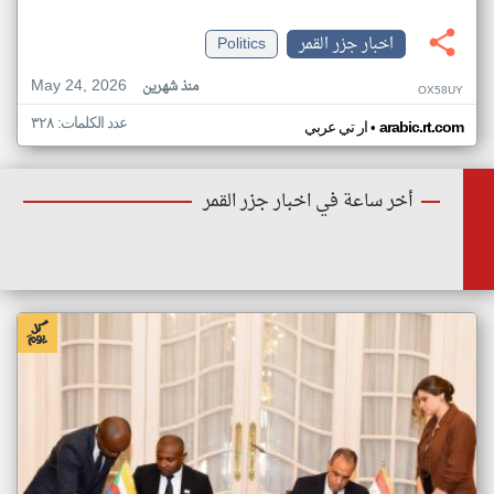
اخبار جزر القمر
Politics
May 24, 2026
منذ شهرين
OX58UY
عدد الكلمات: ٣٢٨
•
arabic.rt.com
ار تي عربي
أخر ساعة في اخبار جزر القمر