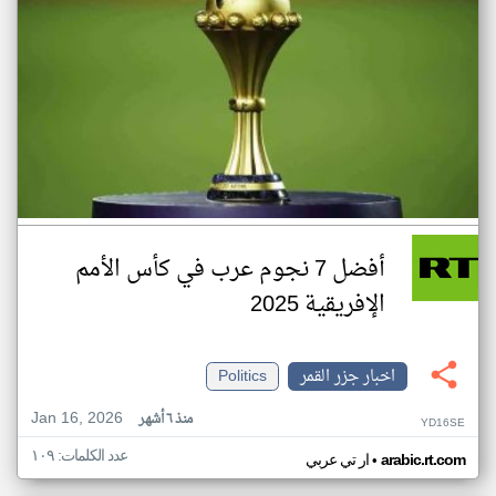
أفضل 7 نجوم عرب في كأس الأمم
الإفريقية 2025
اخبار جزر القمر
Politics
Jan 16, 2026
منذ ٦ أشهر
YD16SE
عدد الكلمات: ١٠٩
•
arabic.rt.com
ار تي عربي