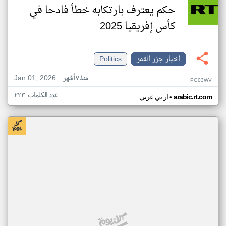
حكم يعترف بارتكابه خطأ فادحا في
كأس إفريقيا 2025
اخبار جزر القمر
Politics
Jan 01, 2026
منذ ٧ أشهر
PG03WV
عدد الكلمات: ٢٢٣
•
arabic.rt.com
ار تي عربي