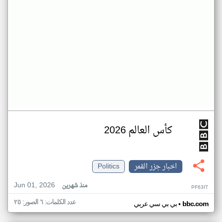
كأس العالم 2026
اخبار جزر القمر
Politics
Jun 01, 2026
منذ شهرين
PF63IT
عدد الكلمات: ٦ الصور: ٢٥
•
bbc.com
بي بي سي عربي