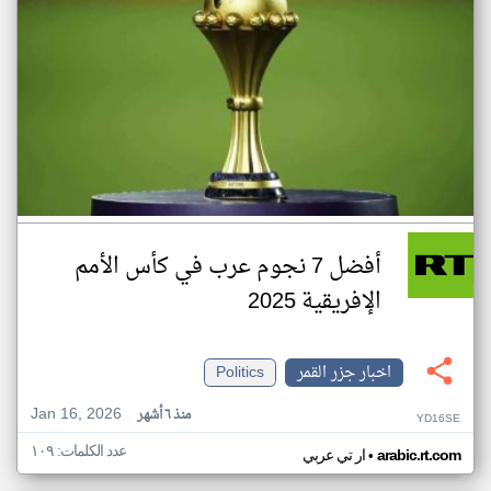
أفضل 7 نجوم عرب في كأس الأمم
الإفريقية 2025
اخبار جزر القمر
Politics
Jan 16, 2026
منذ ٦ أشهر
YD16SE
عدد الكلمات: ١٠٩
•
arabic.rt.com
ار تي عربي