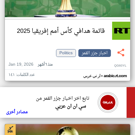
قائمة هدافي كأس أمم إفريقيا 2025
اخبار جزر القمر
Politics
Jan 19, 2026
منذ ٦ أشهر
QG60YL
عدد الكلمات: ١٤١
•
arabic.rt.com
ار تي عربي
تابع اخر اخبار جزر القمر من
سي ان ان عربي
مصادر أخرى