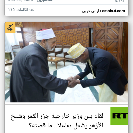
منذ شهرين
TN75KY
عدد الكلمات: ٢١٥
•
arabic.rt.com
ار تي عربي
لقاء بين وزير خارجية جزر القمر وشيخ
الأزهر يشعل تفاعلا.. ما قصته؟