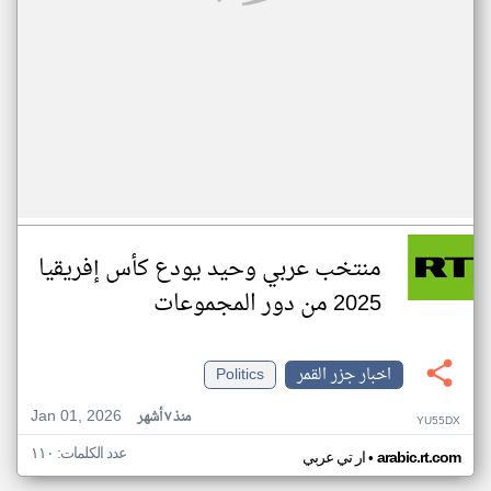
منتخب عربي وحيد يودع كأس إفريقيا
2025 من دور المجموعات
اخبار جزر القمر
Politics
Jan 01, 2026
منذ ٧ أشهر
YU55DX
عدد الكلمات: ١١٠
•
arabic.rt.com
ار تي عربي