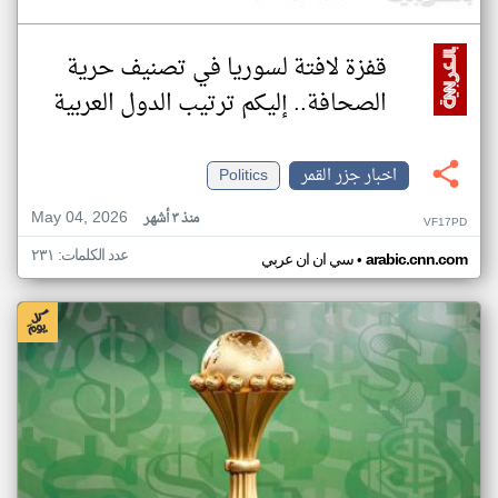
قفزة لافتة لسوريا في تصنيف حرية
الصحافة.. إليكم ترتيب الدول العربية
اخبار جزر القمر
Politics
May 04, 2026
منذ ٣ أشهر
VF17PD
عدد الكلمات: ٢٣١
•
arabic.cnn.com
سي ان ان عربي