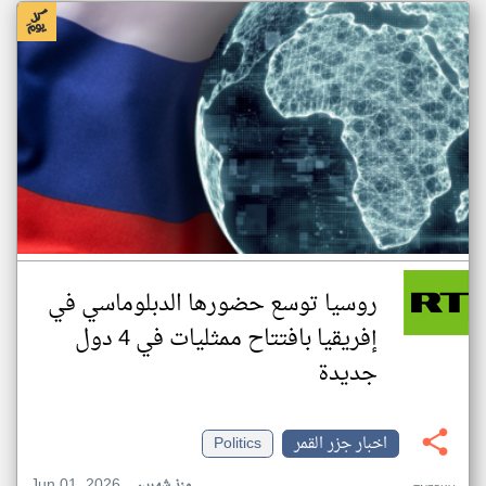
روسيا توسع حضورها الدبلوماسي في
إفريقيا بافتتاح ممثليات في 4 دول
جديدة
اخبار جزر القمر
Politics
Jun 01, 2026