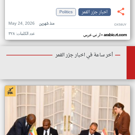
اخبار جزر القمر
Politics
May 24, 2026
منذ شهرين
OX58UY
عدد الكلمات: ٣٢٨
•
arabic.rt.com
ار تي عربي
أخر ساعة في اخبار جزر القمر