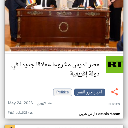
مصر تدرس مشروعا عملاقا جديدا في
دولة إفريقية
اخبار جزر القمر
Politics
May 24, 2026
منذ شهرين
NH91ES
عدد الكلمات: ٢٥٤
•
arabic.rt.com
ار تي عربي