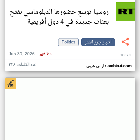
روسيا توسع حضورها الدبلوماسي بفتح
بعثات جديدة في 4 دول أفريقية
اخبار جزر القمر
Politics
Jun 30, 2026
منذ شهر
TG39ZI
عدد الكلمات: ٢٢٨
•
arabic.rt.com
ار تي عربي