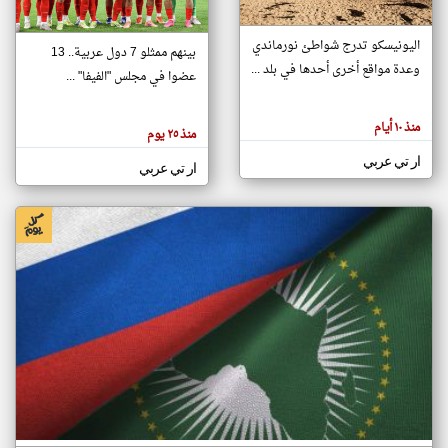
اليونيسكو تدرج شواطئ نورماندي
بينهم ممثلو 7 دول عربية.. 13
klyoum.com
وعدة مواقع أخرى أحدها في بلد ...
تغيير الدولة
عضوا في مجلس "الفيفا" ...
تعبر
مصادر الأخبار من جزر القمر
المقالات
الموجوده
اخبار جزر القمر على مدار الساعة
منذ ١٠ أيام
هنا عن
منذ ٢٥ يوم
وجهة
نظر
أهم اخبار جزر القمر العاجلة والمباشرة
ار تي عربي
كاتبيها.
ار تي عربي