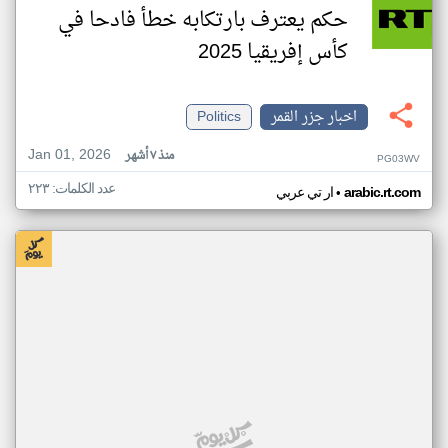
حكم يعترف بارتكابه خطأ فادحا في
كأس إفريقيا 2025
اخبار جزر القمر
Politics
Jan 01, 2026
منذ ٧ أشهر
PG03WV
عدد الكلمات: ٢٢٣
•
arabic.rt.com
ار تي عربي