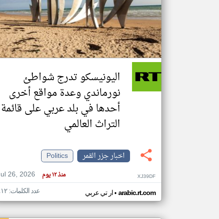
تعبر
المقالات
الموجوده
هنا عن
وجهة
اليونيسكو تدرج شواطئ
نظر
كاتبيها.
نورماندي وعدة مواقع أخرى
أحدها في بلد عربي على قائمة
التراث العالمي
اخبار جزر القمر
Politics
Jul 26, 2026
منذ ١٢ يوم
XJ39DF
عدد الكلمات: ٤١٢
•
arabic.rt.com
ار تي عربي