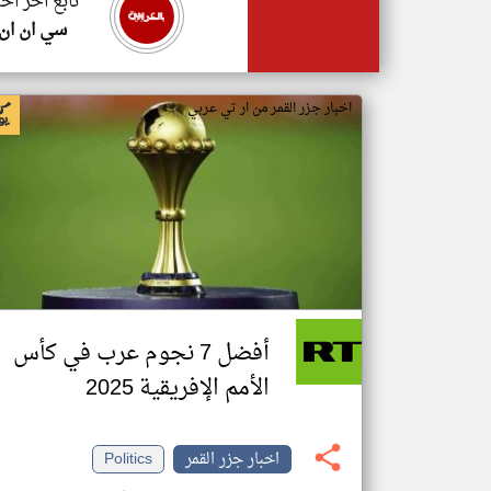
تابع اخر اخب
سي ان ان
اخبار جزر القمر من ار تي عربي
أفضل 7 نجوم عرب في كأس
الأمم الإفريقية 2025
اخبار جزر القمر
Politics