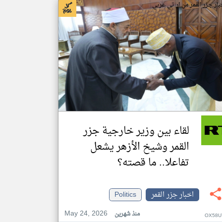
بار جزر القمر من ار تي عربي
لقاء بين وزير خارجية جزر
القمر وشيخ الأزهر يشعل
تفاعلا.. ما قصته؟
اخبار جزر القمر
Politics
May 24, 2026
منذ شهرين
OX58U