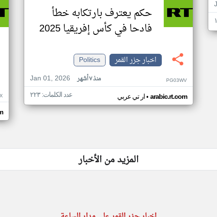
حكم يعترف بارتكابه خطأ
فادحا في كأس إفريقيا 2025
اخبار جزر القمر
Politics
Jan 01, 2026
منذ ٧ أشهر
PG03WV
عدد الكلمات: ٢٢٣
•
X
arabic.rt.com
ار تي عربي
om
المزيد من الأخبار
اخبار جزر القمر على مدار الساعة