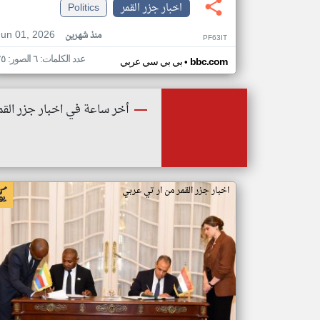
اخبار جزر القمر
Politics
Jun 01, 2026
منذ شهرين
PF63IT
عدد الكلمات: ٦ الصور: ٢٥
•
bbc.com
بي بي سي عربي
أخر ساعة في اخبار جزر القم
اخبار جزر القمر من ار تي عربي