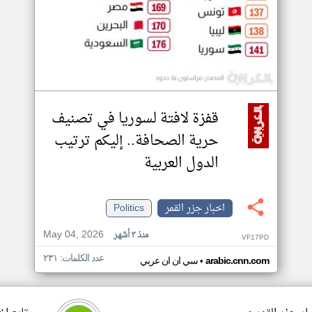
قفزة لافتة لسوريا في تصنيف
حرية الصحافة.. إليكم ترتيب
الدول العربية
اخبار جزر القمر
Politics
May 04, 2026
منذ ٣ أشهر
VF17PD
عدد الكلمات: ٢٣١
•
arabic.cnn.com
سي ان ان عربي