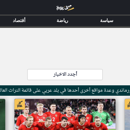
سياسة
رياضة
أقتصاد
أجدد الاخبار
ماندي وعدة مواقع أخرى أحدها في بلد عربي على قائمة التراث العال
اخبار جزر القمر من ار تي عربي
اخ