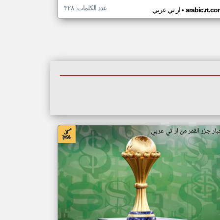
عدد الكلمات: ٣٢٨
•
arabic.rt.c
ار تي عربي
بار جزر القمر من ار تي عربي