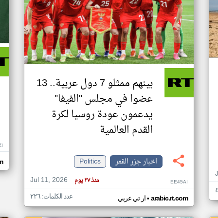
بينهم ممثلو 7 دول عربية.. 13
عضوا في مجلس "الفيفا"
يدعمون عودة روسيا لكرة
القدم العالمية
ZI
اخبار جزر القمر
Politics
om
Jul 11, 2026
منذ ٢٧ يوم
EE45AI
عدد الكلمات: ٢٢٦
•
arabic.rt.com
ار تي عربي