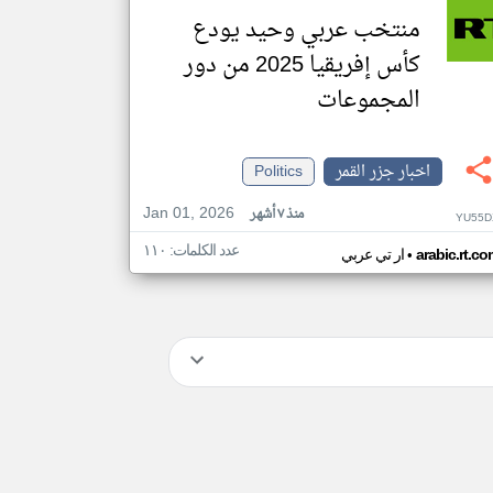
منتخب عربي وحيد يودع
كأس إفريقيا 2025 من دور
المجموعات
اخبار جزر القمر
Politics
Jan 01, 2026
منذ ٧ أشهر
YU55D
عدد الكلمات: ١١٠
•
arabic.rt.c
ار تي عربي