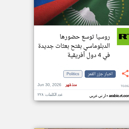
klyoum.com
تغيير الدولة
مصادر الأخبار من جزر القمر
روسيا توسع حضورها
اخبار جزر القمر على مدار الساعة
الدبلوماسي بفتح بعثات جديدة
أهم اخبار جزر القمر العاجلة والمباشرة
في 4 دول أفريقية
اخبار جزر القمر
Politics
Jun 30, 2026
منذ شهر
TG39
عدد الكلمات: ٢٢٨
•
arabic.rt.c
ار تي عربي