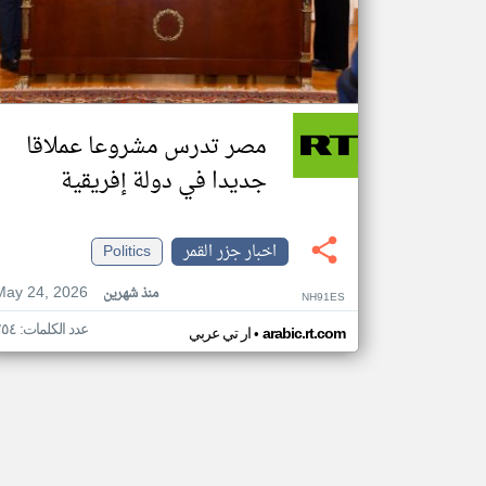
مصر تدرس مشروعا عملاقا
جديدا في دولة إفريقية
اخبار جزر القمر
Politics
May 24, 2026
منذ شهرين
NH91ES
عدد الكلمات: ٢٥٤
•
arabic.rt.com
ار تي عربي