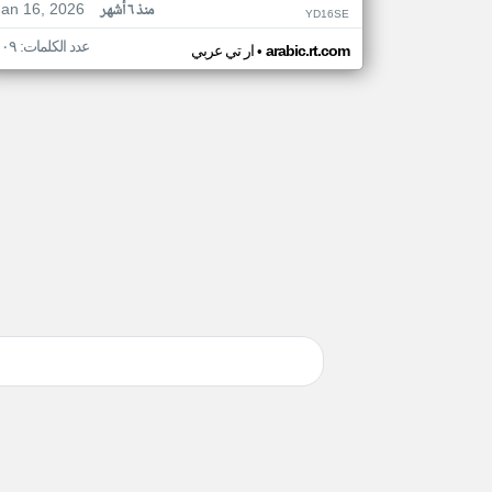
Jan 16, 2026
منذ ٦ أشهر
YD16SE
عدد الكلمات: ١٠٩
•
arabic.rt.com
ار تي عربي