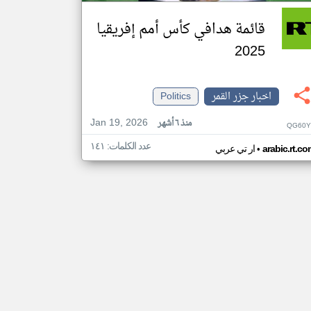
قائمة هدافي كأس أمم إفريقيا
2025
اخبار جزر القمر
Politics
Jan 19, 2026
منذ ٦ أشهر
QG60Y
عدد الكلمات: ١٤١
•
arabic.rt.c
ار تي عربي