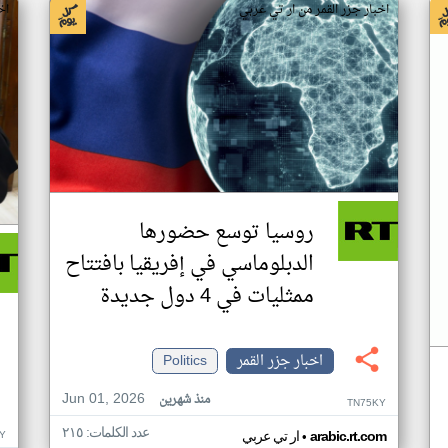
اخبار جزر القمر من ار تي عربي
اخ
روسيا توسع حضورها
الدبلوماسي في إفريقيا بافتتاح
ممثليات في 4 دول جديدة
اخبار جزر القمر
Politics
Jun 01, 2026
منذ شهرين
TN75KY
عدد الكلمات: ٢١٥
•
Y
arabic.rt.com
ار تي عربي