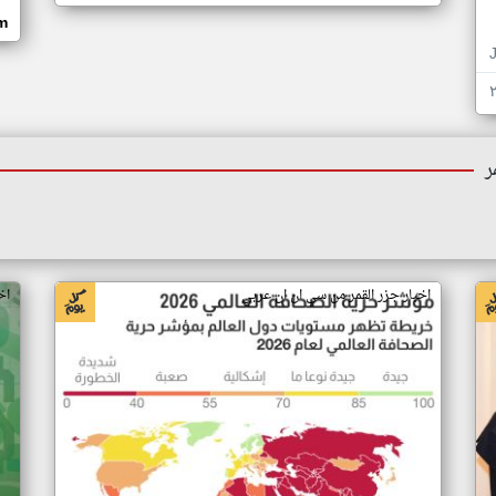
om
ر
اخبار جزر القمر من سي ان ان عربي
اخ