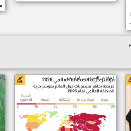
om
ر
اخبار جزر القمر من سي ان ان عربي
اخ