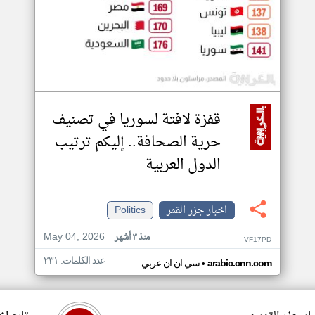
قفزة لافتة لسوريا في تصنيف
حرية الصحافة.. إليكم ترتيب
الدول العربية
اخبار جزر القمر
Politics
May 04, 2026
منذ ٣ أشهر
VF17PD
عدد الكلمات: ٢٣١
•
arabic.cnn.com
سي ان ان عربي