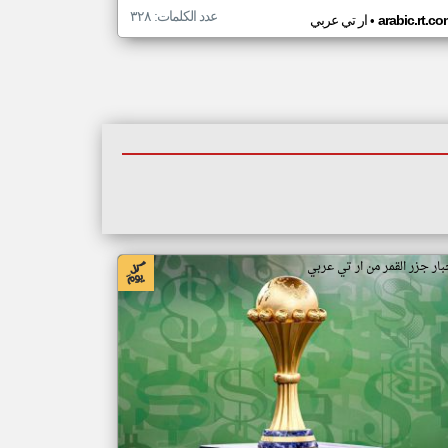
عدد الكلمات: ٣٢٨
•
arabic.rt.c
ار تي عربي
بار جزر القمر من ار تي عربي