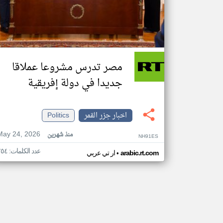
مصر تدرس مشروعا عملاقا
جديدا في دولة إفريقية
اخبار جزر القمر
Politics
May 24, 2026
منذ شهرين
NH91ES
عدد الكلمات: ٢٥٤
•
arabic.rt.com
ار تي عربي