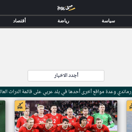
سياسة
رياضة
أقتصاد
أجدد الاخبار
ماندي وعدة مواقع أخرى أحدها في بلد عربي على قائمة التراث العال
اخبار جزر القمر من ار تي عربي
اخ