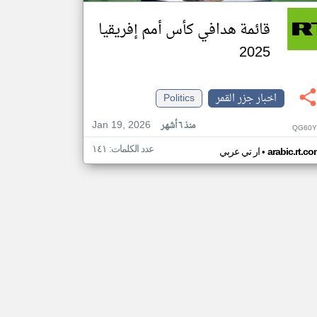
قائمة هدافي كأس أمم إفريقيا
2025
اخبار جزر القمر
Politics
Jan 19, 2026
منذ ٦ أشهر
QG60Y
عدد الكلمات: ١٤١
•
arabic.rt.c
ار تي عربي