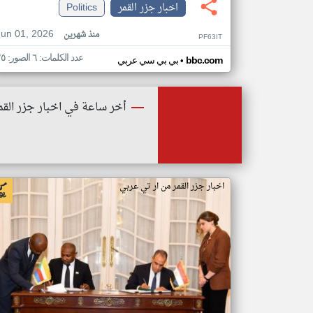
اخبار جزر القمر
Politics
Jun 01, 2026
منذ شهرين
PF63IT
عدد الكلمات: ٦ الصور: ٢٥
•
bbc.com
بي بي سي عربي
أخر ساعة في اخبار جزر القم
اخبار جزر القمر من ار تي عربي