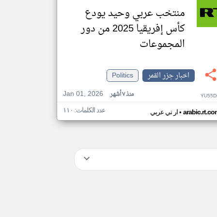
منتخب عربي وحيد يودع
كأس إفريقيا 2025 من دور
المجموعات
اخبار جزر القمر
Politics
Jan 01, 2026
منذ ٧ أشهر
YU55D
عدد الكلمات: ١١٠
•
arabic.rt.c
ار تي عربي