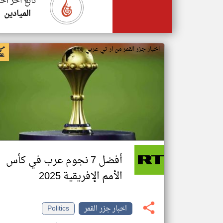
تابع اخر اخب
الميادين
اخبار جزر القمر من ار تي عربي
أفضل 7 نجوم عرب في كأس
الأمم الإفريقية 2025
اخبار جزر القمر
Politics