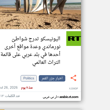
تعبر
المقالات
الموجوده
هنا عن
وجهة
اليونيسكو تدرج شواطئ
نظر
كاتبيها.
نورماندي وعدة مواقع أخرى
أحدها في بلد عربي على قائمة
التراث العالمي
اخبار جزر القمر
Politics
Jul 26, 2026
منذ ١١ يوم
XJ39DF
عدد الكلمات: ٤١٢
•
arabic.rt.com
ار تي عربي