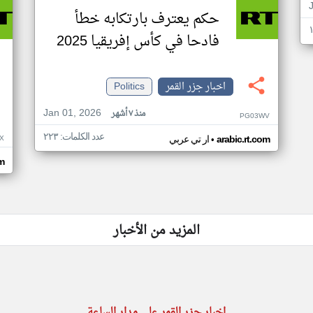
حكم يعترف بارتكابه خطأ
فادحا في كأس إفريقيا 2025
اخبار جزر القمر
Politics
Jan 01, 2026
منذ ٧ أشهر
PG03WV
عدد الكلمات: ٢٢٣
•
X
arabic.rt.com
ار تي عربي
om
المزيد من الأخبار
اخبار جزر القمر على مدار الساعة