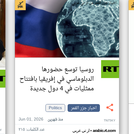
اخبار جزر القمر من ار تي عربي
اخ
روسيا توسع حضورها
الدبلوماسي في إفريقيا بافتتاح
ممثليات في 4 دول جديدة
اخبار جزر القمر
Politics
Jun 01, 2026
منذ شهرين
TN75KY
عدد الكلمات: ٢١٥
•
Y
arabic.rt.com
ار تي عربي