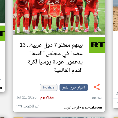
بينهم ممثلو 7 دول عربية.. 13
عضوا في مجلس "الفيفا"
يدعمون عودة روسيا لكرة
القدم العالمية
ZI
اخبار جزر القمر
Politics
om
Jul 11, 2026
منذ ٢٦ يوم
EE45AI
عدد الكلمات: ٢٢٦
•
arabic.rt.com
ار تي عربي