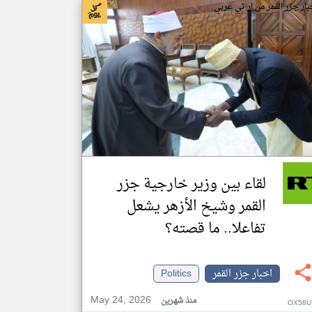
بار جزر القمر من ار تي عربي
لقاء بين وزير خارجية جزر
القمر وشيخ الأزهر يشعل
تفاعلا.. ما قصته؟
اخبار جزر القمر
Politics
May 24, 2026
منذ شهرين
OX58U