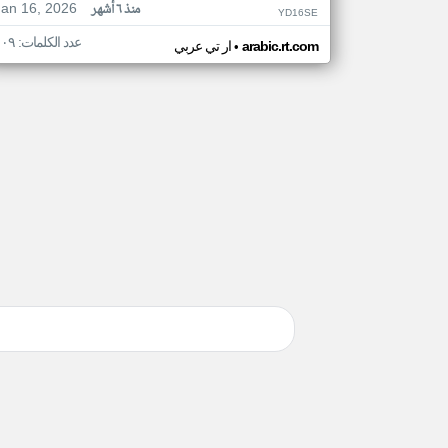
Jan 16, 2026
منذ ٦ أشهر
YD16SE
عدد الكلمات: ١٠٩
•
arabic.rt.com
ار تي عربي