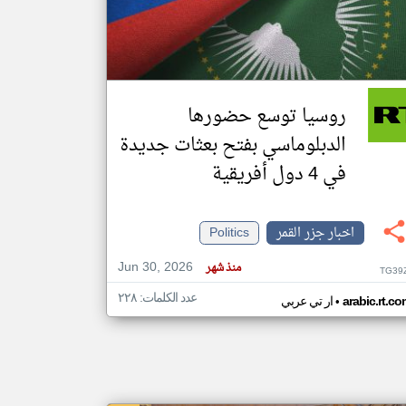
klyoum.com
تغيير الدولة
مصادر الأخبار من جزر القمر
روسيا توسع حضورها
اخبار جزر القمر على مدار الساعة
الدبلوماسي بفتح بعثات جديدة
أهم اخبار جزر القمر العاجلة والمباشرة
في 4 دول أفريقية
اخبار جزر القمر
Politics
Jun 30, 2026
منذ شهر
TG39
عدد الكلمات: ٢٢٨
•
arabic.rt.c
ار تي عربي