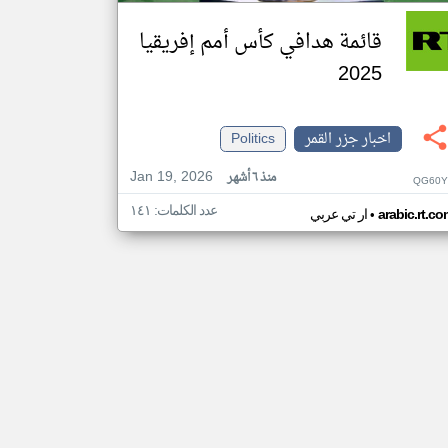
قائمة هدافي كأس أمم إفريقيا
2025
اخبار جزر القمر
Politics
Jan 19, 2026
منذ ٦ أشهر
QG60Y
عدد الكلمات: ١٤١
•
arabic.rt.c
ار تي عربي