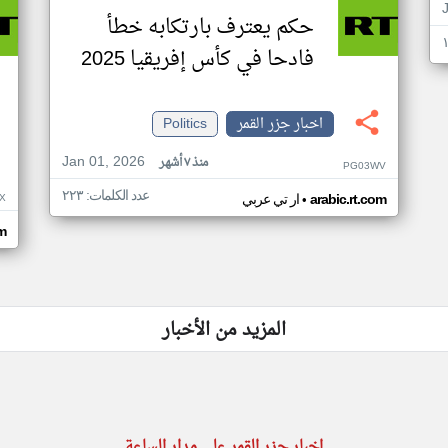
حكم يعترف بارتكابه خطأ
فادحا في كأس إفريقيا 2025
اخبار جزر القمر
Politics
Jan 01, 2026
منذ ٧ أشهر
PG03WV
عدد الكلمات: ٢٢٣
•
X
arabic.rt.com
ار تي عربي
om
المزيد من الأخبار
اخبار جزر القمر على مدار الساعة