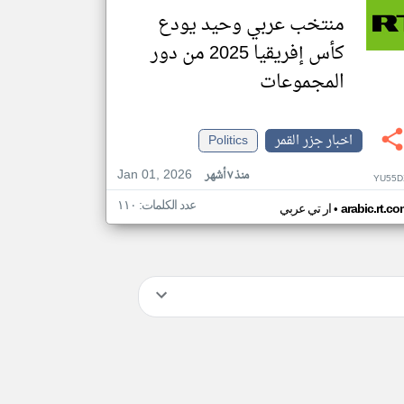
منتخب عربي وحيد يودع
كأس إفريقيا 2025 من دور
المجموعات
اخبار جزر القمر
Politics
Jan 01, 2026
منذ ٧ أشهر
YU55D
عدد الكلمات: ١١٠
•
arabic.rt.c
ار تي عربي