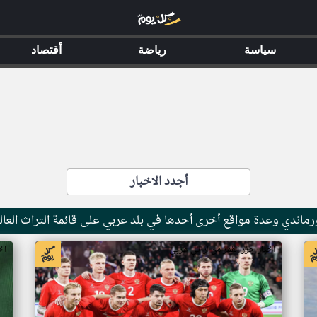
سياسة
رياضة
أقتصاد
أجدد الاخبار
ماندي وعدة مواقع أخرى أحدها في بلد عربي على قائمة التراث العال
اخبار جزر القمر من ار تي عربي
اخ