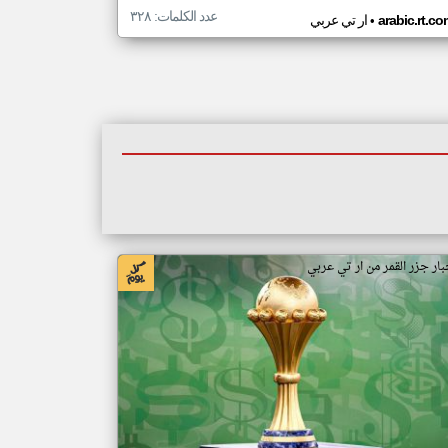
عدد الكلمات: ٣٢٨
•
arabic.rt.c
ار تي عربي
بار جزر القمر من ار تي عربي