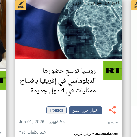
اخبار جزر القمر من ار تي عربي
اخ
روسيا توسع حضورها
الدبلوماسي في إفريقيا بافتتاح
ممثليات في 4 دول جديدة
اخبار جزر القمر
Politics
Jun 01, 2026
منذ شهرين
TN75KY
عدد الكلمات: ٢١٥
•
Y
arabic.rt.com
ار تي عربي