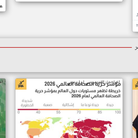
om
ر
اخبار جزر القمر من سي ان ان عربي
اخ