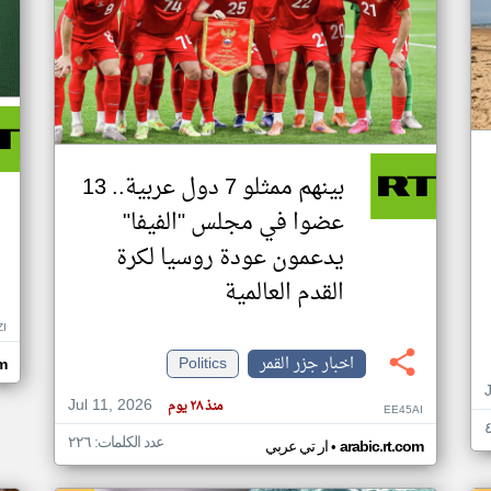
بينهم ممثلو 7 دول عربية.. 13
عضوا في مجلس "الفيفا"
يدعمون عودة روسيا لكرة
القدم العالمية
ZI
اخبار جزر القمر
Politics
om
Jul 11, 2026
منذ ٢٨ يوم
EE45AI
عدد الكلمات: ٢٢٦
•
arabic.rt.com
ار تي عربي