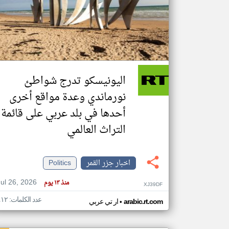
تعبر
المقالات
الموجوده
هنا عن
وجهة
اليونيسكو تدرج شواطئ
نظر
كاتبيها.
نورماندي وعدة مواقع أخرى
أحدها في بلد عربي على قائمة
التراث العالمي
اخبار جزر القمر
Politics
Jul 26, 2026
منذ ١٣ يوم
XJ39DF
عدد الكلمات: ٤١٢
•
arabic.rt.com
ار تي عربي