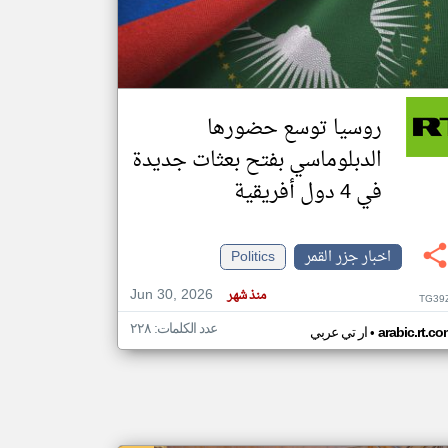
klyoum.com
تغيير الدولة
مصادر الأخبار من جزر القمر
روسيا توسع حضورها
اخبار جزر القمر على مدار الساعة
الدبلوماسي بفتح بعثات جديدة
أهم اخبار جزر القمر العاجلة والمباشرة
في 4 دول أفريقية
اخبار جزر القمر
Politics
Jun 30, 2026
منذ شهر
TG39
عدد الكلمات: ٢٢٨
•
arabic.rt.c
ار تي عربي