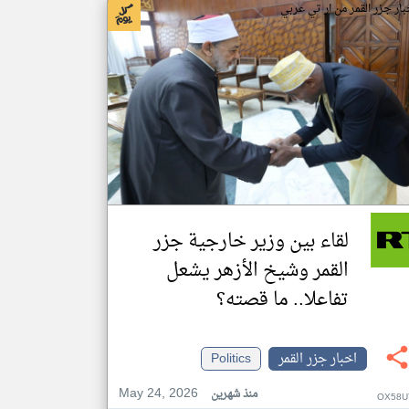
بار جزر القمر من ار تي عربي
لقاء بين وزير خارجية جزر
القمر وشيخ الأزهر يشعل
تفاعلا.. ما قصته؟
اخبار جزر القمر
Politics
May 24, 2026
منذ شهرين
OX58U