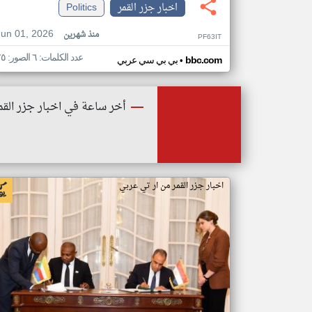
اخبار جزر القمر
Politics
Jun 01, 2026
منذ شهرين
PF63IT
عدد الكلمات: ٦ الصور: ٢٥
•
bbc.com
بي بي سي عربي
أخر ساعة في اخبار جزر القم
اخبار جزر القمر من ار تي عربي