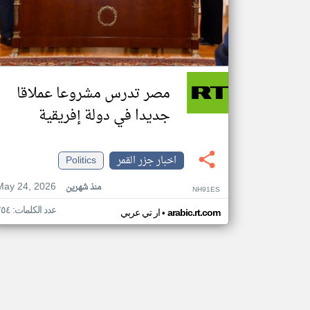
مصر تدرس مشروعا عملاقا
جديدا في دولة إفريقية
اخبار جزر القمر
Politics
May 24, 2026
منذ شهرين
NH91ES
عدد الكلمات: ٢٥٤
•
arabic.rt.com
ار تي عربي