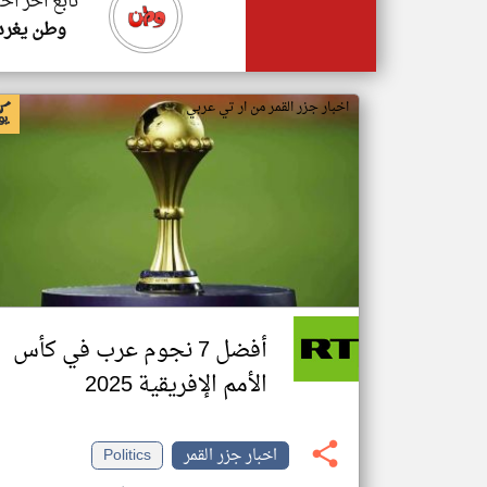
تابع اخر اخب
وطن يغرد
اخبار جزر القمر من ار تي عربي
أفضل 7 نجوم عرب في كأس
الأمم الإفريقية 2025
اخبار جزر القمر
Politics