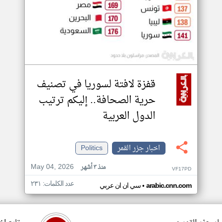
قفزة لافتة لسوريا في تصنيف
حرية الصحافة.. إليكم ترتيب
الدول العربية
اخبار جزر القمر
Politics
May 04, 2026
منذ ٣ أشهر
VF17PD
عدد الكلمات: ٢٣١
•
arabic.cnn.com
سي ان ان عربي