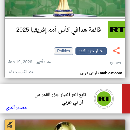
قائمة هدافي كأس أمم إفريقيا 2025
اخبار جزر القمر
Politics
Jan 19, 2026
منذ ٦ أشهر
QG60YL
عدد الكلمات: ١٤١
•
arabic.rt.com
ار تي عربي
تابع اخر اخبار جزر القمر من
ار تي عربي
مصادر أخرى