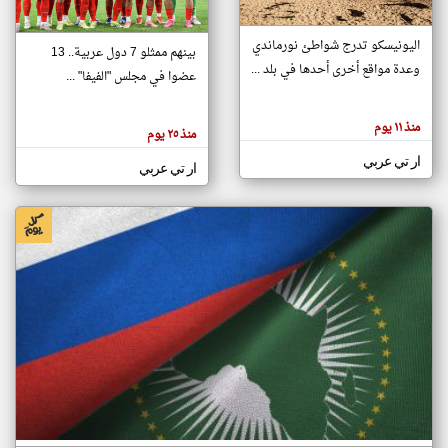
اليونيسكو تدرج شواطئ نورماندي
بينهم ممثلو 7 دول عربية.. 13
klyoum.com
وعدة مواقع أخرى أحدها في بلد ...
تغيير الدولة
عضوا في مجلس "الفيفا" ...
تعبر
مصادر الأخبار من جزر القمر
المقالات
الموجوده
اخبار جزر القمر على مدار الساعة
منذ ١١ يوم
هنا عن
منذ ٢٥ يوم
وجهة
نظر
أهم اخبار جزر القمر العاجلة والمباشرة
ار تي عربي
كاتبيها.
ار تي عربي