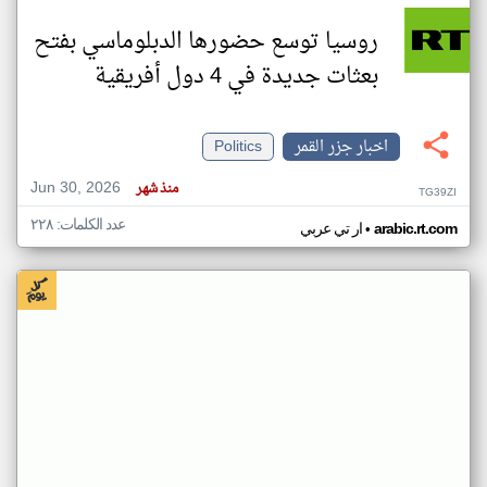
روسيا توسع حضورها الدبلوماسي بفتح
بعثات جديدة في 4 دول أفريقية
اخبار جزر القمر
Politics
Jun 30, 2026
منذ شهر
TG39ZI
عدد الكلمات: ٢٢٨
•
arabic.rt.com
ار تي عربي