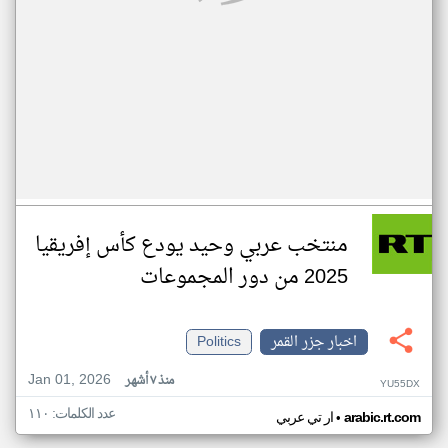
منتخب عربي وحيد يودع كأس إفريقيا
2025 من دور المجموعات
اخبار جزر القمر
Politics
Jan 01, 2026
منذ ٧ أشهر
YU55DX
عدد الكلمات: ١١٠
•
arabic.rt.com
ار تي عربي