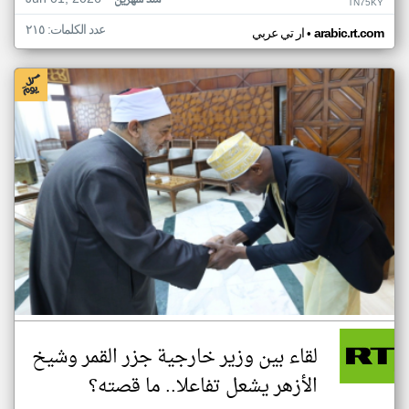
منذ شهرين
TN75KY
عدد الكلمات: ٢١٥
•
arabic.rt.com
ار تي عربي
لقاء بين وزير خارجية جزر القمر وشيخ
الأزهر يشعل تفاعلا.. ما قصته؟