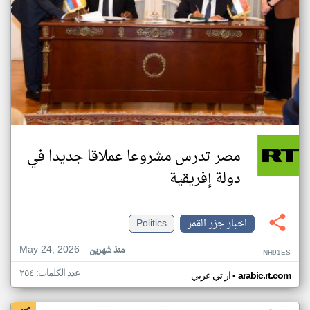
مصر تدرس مشروعا عملاقا جديدا في
دولة إفريقية
اخبار جزر القمر
Politics
May 24, 2026
منذ شهرين
NH91ES
عدد الكلمات: ٢٥٤
•
arabic.rt.com
ار تي عربي