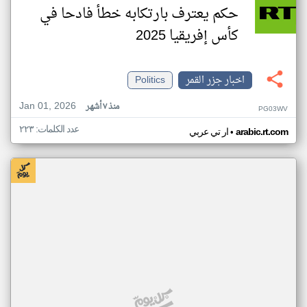
حكم يعترف بارتكابه خطأ فادحا في
كأس إفريقيا 2025
اخبار جزر القمر
Politics
Jan 01, 2026
منذ ٧ أشهر
PG03WV
عدد الكلمات: ٢٢٣
•
arabic.rt.com
ار تي عربي