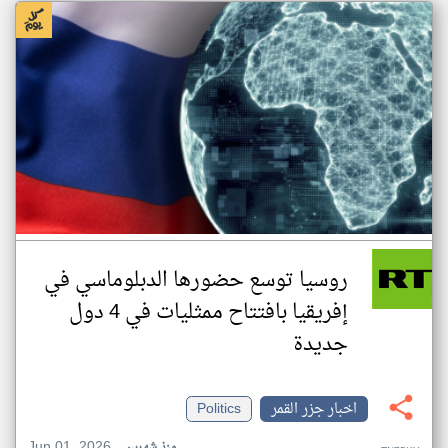
روسيا توسع حضورها الدبلوماسي في
إفريقيا بافتتاح ممثليات في 4 دول
جديدة
اخبار جزر القمر
Politics
Jun 01, 2026