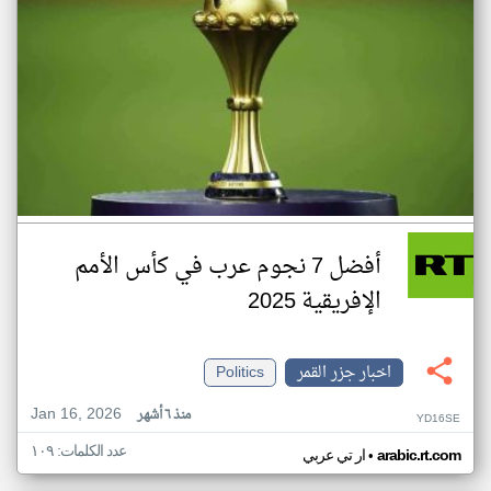
أفضل 7 نجوم عرب في كأس الأمم
الإفريقية 2025
اخبار جزر القمر
Politics
Jan 16, 2026
منذ ٦ أشهر
YD16SE
عدد الكلمات: ١٠٩
•
arabic.rt.com
ار تي عربي