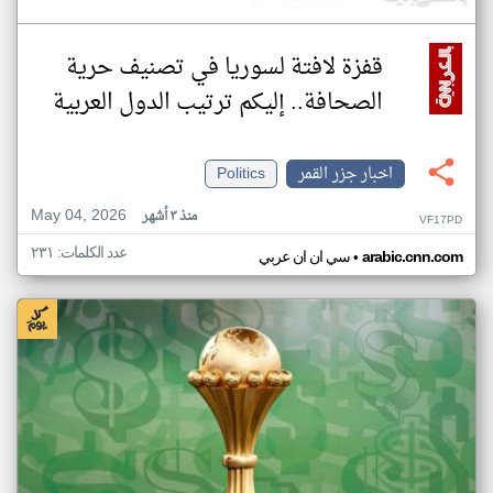
قفزة لافتة لسوريا في تصنيف حرية
الصحافة.. إليكم ترتيب الدول العربية
اخبار جزر القمر
Politics
May 04, 2026
منذ ٣ أشهر
VF17PD
عدد الكلمات: ٢٣١
•
arabic.cnn.com
سي ان ان عربي