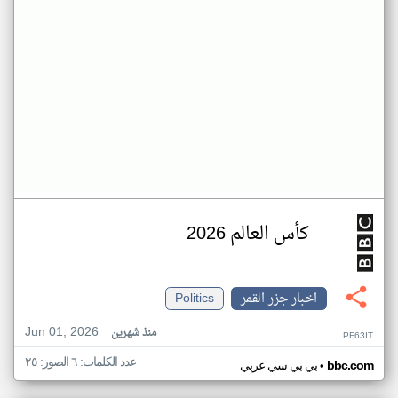
كأس العالم 2026
اخبار جزر القمر
Politics
Jun 01, 2026
منذ شهرين
PF63IT
عدد الكلمات: ٦ الصور: ٢٥
•
bbc.com
بي بي سي عربي