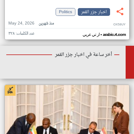
اخبار جزر القمر
Politics
May 24, 2026
منذ شهرين
OX58UY
عدد الكلمات: ٣٢٨
•
arabic.rt.com
ار تي عربي
أخر ساعة في اخبار جزر القمر