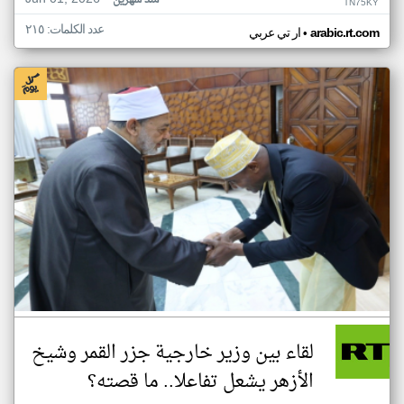
منذ شهرين
TN75KY
عدد الكلمات: ٢١٥
•
arabic.rt.com
ار تي عربي
لقاء بين وزير خارجية جزر القمر وشيخ
الأزهر يشعل تفاعلا.. ما قصته؟