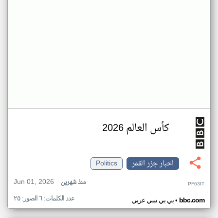
كأس العالم 2026
اخبار جزر القمر
Politics
Jun 01, 2026
منذ شهرين
PF63IT
عدد الكلمات: ٦ الصور: ٢٥
•
bbc.com
بي بي سي عربي