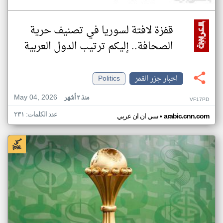
قفزة لافتة لسوريا في تصنيف حرية
الصحافة.. إليكم ترتيب الدول العربية
اخبار جزر القمر
Politics
May 04, 2026
منذ ٣ أشهر
VF17PD
عدد الكلمات: ٢٣١
•
arabic.cnn.com
سي ان ان عربي