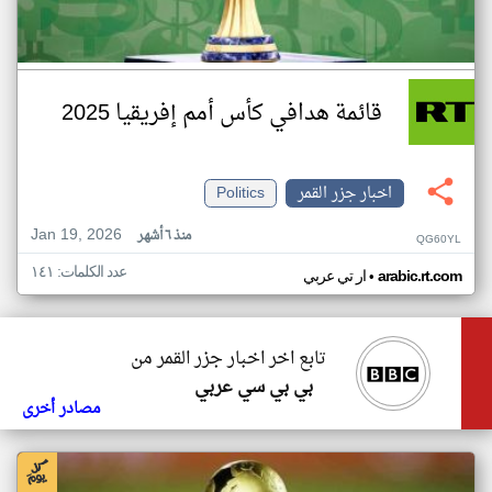
قائمة هدافي كأس أمم إفريقيا 2025
اخبار جزر القمر
Politics
Jan 19, 2026
منذ ٦ أشهر
QG60YL
عدد الكلمات: ١٤١
•
arabic.rt.com
ار تي عربي
تابع اخر اخبار جزر القمر من
بي بي سي عربي
مصادر أخرى