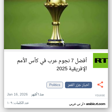
أفضل 7 نجوم عرب في كأس الأمم
الإفريقية 2025
اخبار جزر القمر
Politics
Jan 16, 2026
منذ ٦ أشهر
YD16SE
عدد الكلمات: ١٠٩
•
arabic.rt.com
ار تي عربي