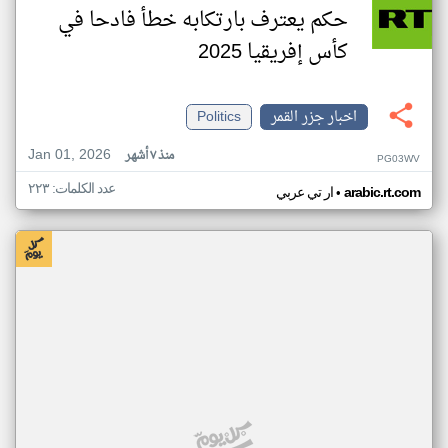
حكم يعترف بارتكابه خطأ فادحا في
كأس إفريقيا 2025
اخبار جزر القمر
Politics
Jan 01, 2026
منذ ٧ أشهر
PG03WV
عدد الكلمات: ٢٢٣
•
arabic.rt.com
ار تي عربي