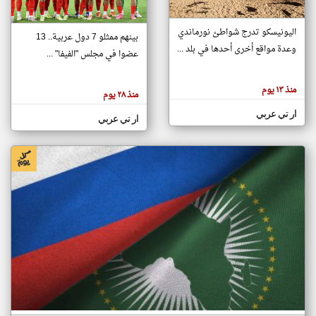
اليونيسكو تدرج شواطئ نورماندي
بينهم ممثلو 7 دول عربية.. 13
klyoum.com
وعدة مواقع أخرى أحدها في بلد ...
تغيير الدولة
عضوا في مجلس "الفيفا" ...
تعبر
مصادر الأخبار من جزر القمر
المقالات
الموجوده
اخبار جزر القمر على مدار الساعة
منذ ١٣ يوم
هنا عن
منذ ٢٨ يوم
وجهة
نظر
أهم اخبار جزر القمر العاجلة والمباشرة
ار تي عربي
كاتبيها.
ار تي عربي