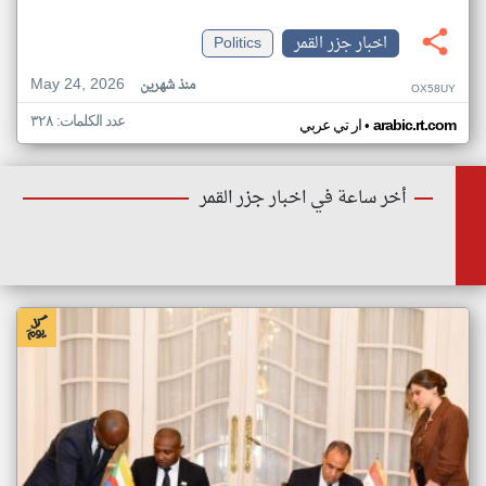
اخبار جزر القمر
Politics
May 24, 2026
منذ شهرين
OX58UY
عدد الكلمات: ٣٢٨
•
arabic.rt.com
ار تي عربي
أخر ساعة في اخبار جزر القمر