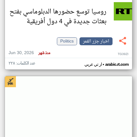
روسيا توسع حضورها الدبلوماسي بفتح
بعثات جديدة في 4 دول أفريقية
اخبار جزر القمر
Politics
Jun 30, 2026
منذ شهر
TG39ZI
عدد الكلمات: ٢٢٨
•
arabic.rt.com
ار تي عربي