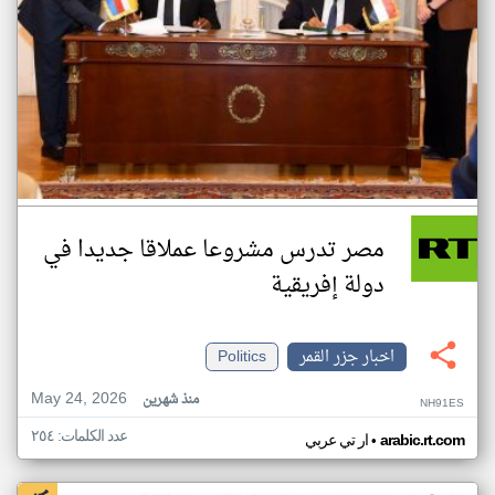
مصر تدرس مشروعا عملاقا جديدا في
دولة إفريقية
اخبار جزر القمر
Politics
May 24, 2026
منذ شهرين
NH91ES
عدد الكلمات: ٢٥٤
•
arabic.rt.com
ار تي عربي