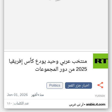
منتخب عربي وحيد يودع كأس إفريقيا
2025 من دور المجموعات
اخبار جزر القمر
Politics
Jan 01, 2026
منذ ٧ أشهر
YU55DX
عدد الكلمات: ١١٠
•
arabic.rt.com
ار تي عربي