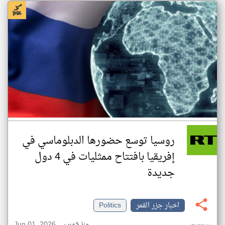
روسيا توسع حضورها الدبلوماسي في
إفريقيا بافتتاح ممثليات في 4 دول
جديدة
اخبار جزر القمر
Politics
Jun 01, 2026