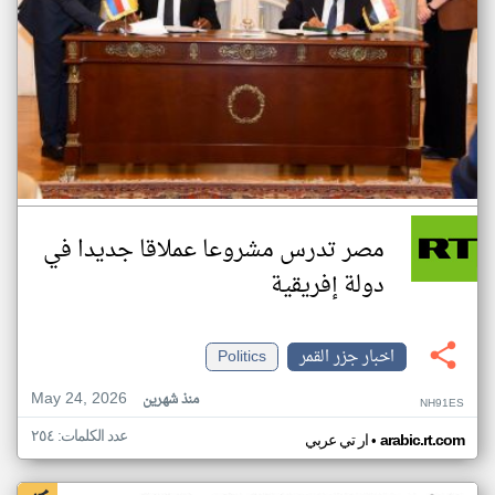
مصر تدرس مشروعا عملاقا جديدا في
دولة إفريقية
اخبار جزر القمر
Politics
May 24, 2026
منذ شهرين
NH91ES
عدد الكلمات: ٢٥٤
•
arabic.rt.com
ار تي عربي