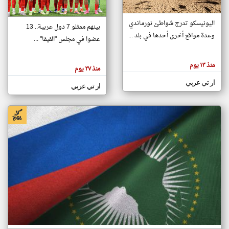
اليونيسكو تدرج شواطئ نورماندي
بينهم ممثلو 7 دول عربية.. 13
klyoum.com
وعدة مواقع أخرى أحدها في بلد ...
تغيير الدولة
عضوا في مجلس "الفيفا" ...
تعبر
مصادر الأخبار من جزر القمر
المقالات
الموجوده
اخبار جزر القمر على مدار الساعة
منذ ١٣ يوم
هنا عن
منذ ٢٧ يوم
وجهة
نظر
أهم اخبار جزر القمر العاجلة والمباشرة
ار تي عربي
كاتبيها.
ار تي عربي