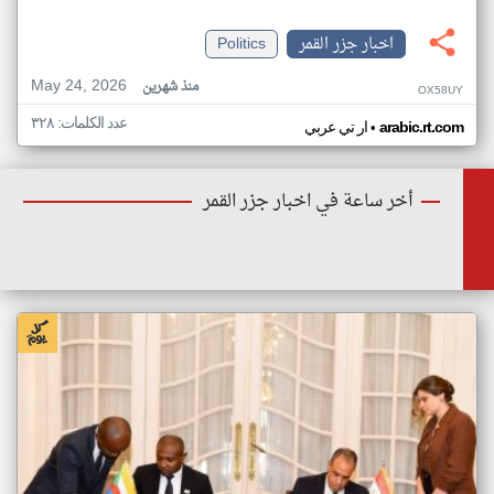
اخبار جزر القمر
Politics
May 24, 2026
منذ شهرين
OX58UY
عدد الكلمات: ٣٢٨
•
arabic.rt.com
ار تي عربي
أخر ساعة في اخبار جزر القمر