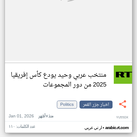
منتخب عربي وحيد يودع كأس إفريقيا
2025 من دور المجموعات
اخبار جزر القمر
Politics
Jan 01, 2026
منذ ٧ أشهر
YU55DX
عدد الكلمات: ١١٠
•
arabic.rt.com
ار تي عربي