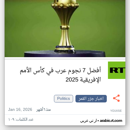
أفضل 7 نجوم عرب في كأس الأمم
الإفريقية 2025
اخبار جزر القمر
Politics
Jan 16, 2026
منذ ٦ أشهر
YD16SE
عدد الكلمات: ١٠٩
•
arabic.rt.com
ار تي عربي