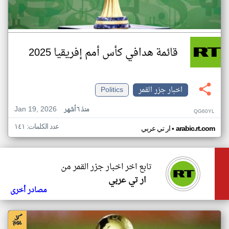
قائمة هدافي كأس أمم إفريقيا 2025
اخبار جزر القمر
Politics
Jan 19, 2026
منذ ٦ أشهر
QG60YL
عدد الكلمات: ١٤١
•
arabic.rt.com
ار تي عربي
تابع اخر اخبار جزر القمر من
ار تي عربي
مصادر أخرى