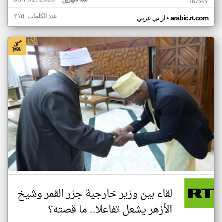
منذ شهرين
TN75KY
عدد الكلمات: ٢١٥
•
arabic.rt.com
ار تي عربي
لقاء بين وزير خارجية جزر القمر وشيخ
الأزهر يشعل تفاعلا.. ما قصته؟