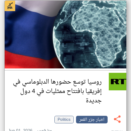
روسيا توسع حضورها الدبلوماسي في
إفريقيا بافتتاح ممثليات في 4 دول
جديدة
اخبار جزر القمر
Politics
Jun 01, 2026