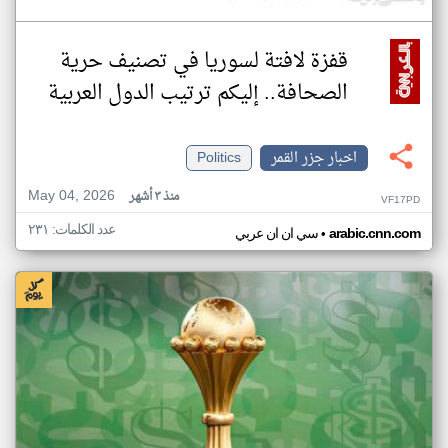
قفزة لافتة لسوريا في تصنيف حرية
الصحافة.. إليكم ترتيب الدول العربية
اخبار جزر القمر
Politics
May 04, 2026
منذ ٣ أشهر
VF17PD
عدد الكلمات: ٢٣١
•
arabic.cnn.com
سي ان ان عربي