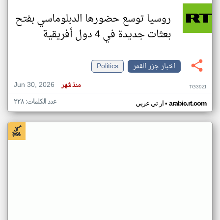
روسيا توسع حضورها الدبلوماسي بفتح
بعثات جديدة في 4 دول أفريقية
اخبار جزر القمر
Politics
Jun 30, 2026
منذ شهر
TG39ZI
عدد الكلمات: ٢٢٨
•
arabic.rt.com
ار تي عربي