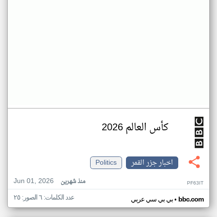
كأس العالم 2026
اخبار جزر القمر
Politics
Jun 01, 2026
منذ شهرين
PF63IT
عدد الكلمات: ٦ الصور: ٢٥
•
bbc.com
بي بي سي عربي