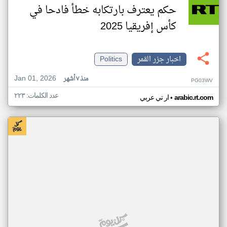
حكم يعترف بارتكابه خطأ فادحا في
كأس إفريقيا 2025
اخبار جزر القمر
Politics
Jan 01, 2026
منذ ٧ أشهر
PG03WV
عدد الكلمات: ٢٢٣
•
arabic.rt.com
ار تي عربي