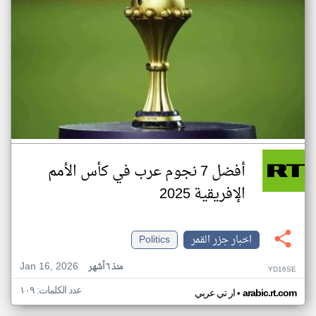
أفضل 7 نجوم عرب في كأس الأمم
الإفريقية 2025
اخبار جزر القمر
Politics
Jan 16, 2026
منذ ٦ أشهر
YD16SE
عدد الكلمات: ١٠٩
•
arabic.rt.com
ار تي عربي