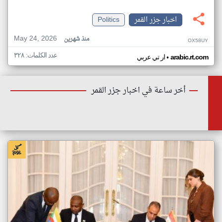
اخبار جزر القمر
Politics
May 24, 2026
منذ شهرين
OX58UY
عدد الكلمات: ٣٢٨
•
arabic.rt.com
ار تي عربي
أخر ساعة في اخبار جزر القمر