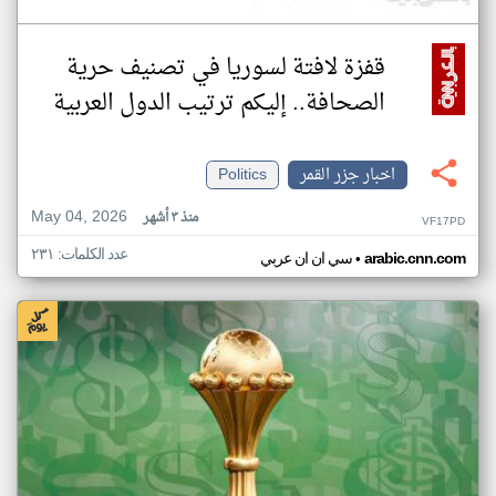
قفزة لافتة لسوريا في تصنيف حرية
الصحافة.. إليكم ترتيب الدول العربية
اخبار جزر القمر
Politics
May 04, 2026
منذ ٣ أشهر
VF17PD
عدد الكلمات: ٢٣١
•
arabic.cnn.com
سي ان ان عربي