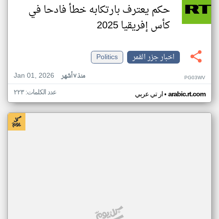
حكم يعترف بارتكابه خطأ فادحا في
كأس إفريقيا 2025
اخبار جزر القمر
Politics
Jan 01, 2026
منذ ٧ أشهر
PG03WV
عدد الكلمات: ٢٢٣
•
arabic.rt.com
ار تي عربي