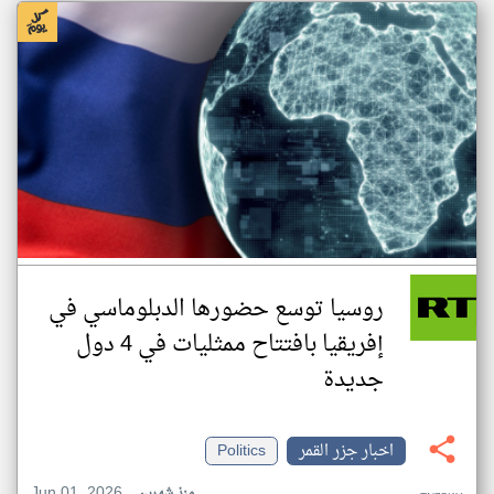
روسيا توسع حضورها الدبلوماسي في
إفريقيا بافتتاح ممثليات في 4 دول
جديدة
اخبار جزر القمر
Politics
Jun 01, 2026