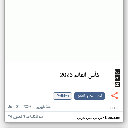
كأس العالم 2026
اخبار جزر القمر
Politics
Jun 01, 2026
منذ شهرين
PF63IT
عدد الكلمات: ٦ الصور: ٢٥
•
bbc.com
بي بي سي عربي