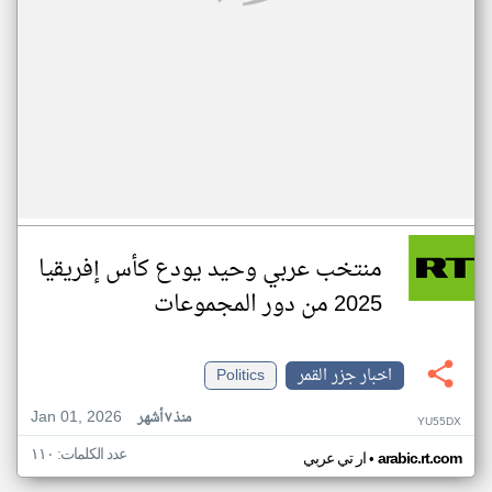
منتخب عربي وحيد يودع كأس إفريقيا
2025 من دور المجموعات
اخبار جزر القمر
Politics
Jan 01, 2026
منذ ٧ أشهر
YU55DX
عدد الكلمات: ١١٠
•
arabic.rt.com
ار تي عربي