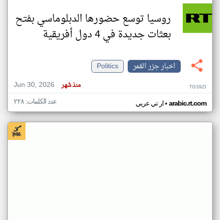
روسيا توسع حضورها الدبلوماسي بفتح
بعثات جديدة في 4 دول أفريقية
اخبار جزر القمر
Politics
Jun 30, 2026
منذ شهر
TG39ZI
عدد الكلمات: ٢٢٨
•
arabic.rt.com
ار تي عربي