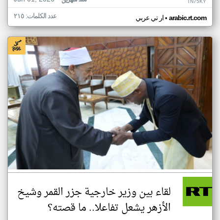
منذ شهرين
TN75KY
عدد الكلمات: ٢١٥
•
arabic.rt.com
ار تي عربي
لقاء بين وزير خارجية جزر القمر وشيخ
الأزهر يشعل تفاعلا.. ما قصته؟