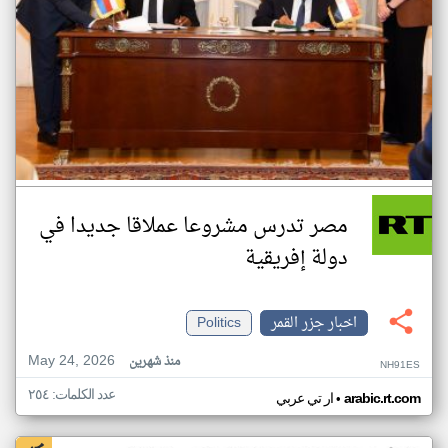
مصر تدرس مشروعا عملاقا جديدا في
دولة إفريقية
اخبار جزر القمر
Politics
May 24, 2026
منذ شهرين
NH91ES
عدد الكلمات: ٢٥٤
•
arabic.rt.com
ار تي عربي