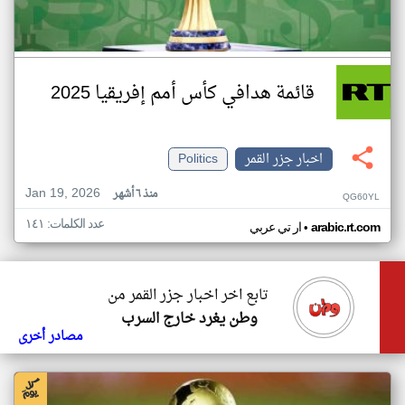
قائمة هدافي كأس أمم إفريقيا 2025
اخبار جزر القمر
Politics
Jan 19, 2026
منذ ٦ أشهر
QG60YL
عدد الكلمات: ١٤١
•
arabic.rt.com
ار تي عربي
تابع اخر اخبار جزر القمر من
وطن يغرد خارج السرب
مصادر أخرى