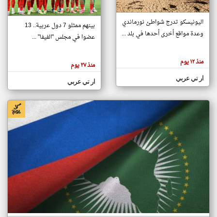
اليونيسكو تدرج شواطئ نورماندي
بينهم ممثلو 7 دول عربية.. 13
klyoum.com
وعدة مواقع أخرى أحدها في بلد ...
تغيير الدولة
عضوا في مجلس "الفيفا" ...
تعبر
مصادر الأخبار من جزر القمر
المقالات
الموجوده
اخبار جزر القمر على مدار الساعة
منذ ١٢ يوم
هنا عن
منذ ٢٧ يوم
وجهة
نظر
أهم اخبار جزر القمر العاجلة والمباشرة
ار تي عربي
كاتبيها.
ار تي عربي