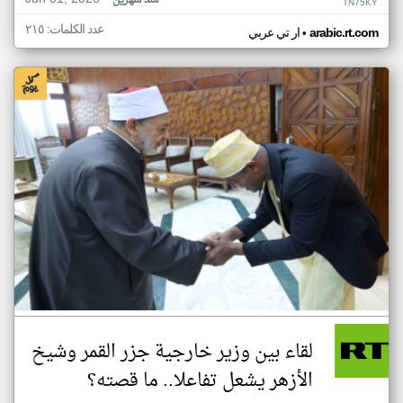
منذ شهرين
TN75KY
عدد الكلمات: ٢١٥
•
arabic.rt.com
ار تي عربي
لقاء بين وزير خارجية جزر القمر وشيخ
الأزهر يشعل تفاعلا.. ما قصته؟