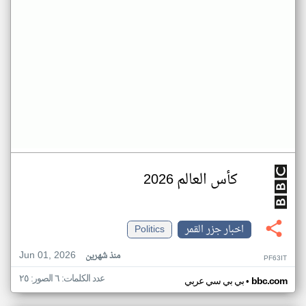
كأس العالم 2026
اخبار جزر القمر
Politics
Jun 01, 2026
منذ شهرين
PF63IT
عدد الكلمات: ٦ الصور: ٢٥
•
bbc.com
بي بي سي عربي