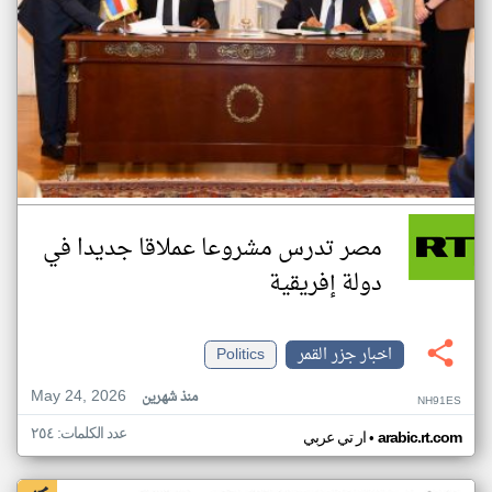
مصر تدرس مشروعا عملاقا جديدا في
دولة إفريقية
اخبار جزر القمر
Politics
May 24, 2026
منذ شهرين
NH91ES
عدد الكلمات: ٢٥٤
•
arabic.rt.com
ار تي عربي