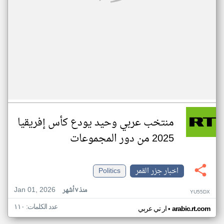
منتخب عربي وحيد يودع كأس إفريقيا
2025 من دور المجموعات
اخبار جزر القمر
Politics
Jan 01, 2026
منذ ٧ أشهر
YU55DX
عدد الكلمات: ١١٠
•
arabic.rt.com
ار تي عربي