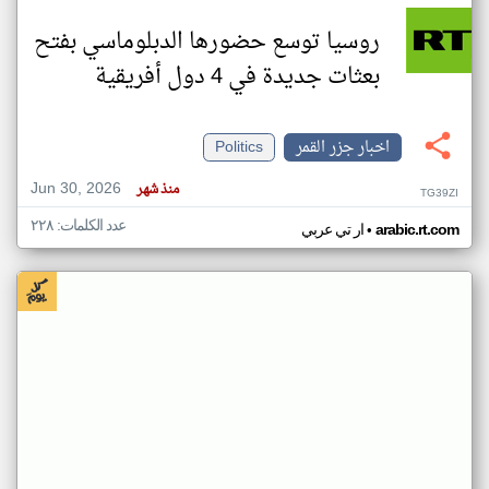
روسيا توسع حضورها الدبلوماسي بفتح
بعثات جديدة في 4 دول أفريقية
اخبار جزر القمر
Politics
Jun 30, 2026
منذ شهر
TG39ZI
عدد الكلمات: ٢٢٨
•
arabic.rt.com
ار تي عربي