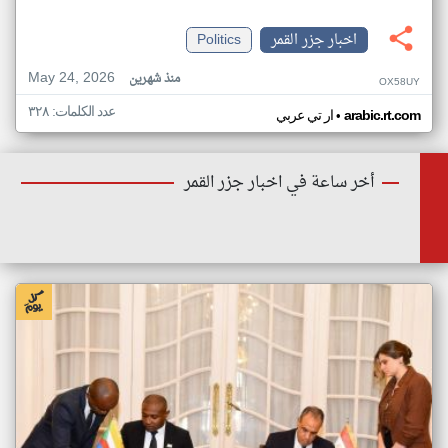
اخبار جزر القمر
Politics
May 24, 2026
منذ شهرين
OX58UY
عدد الكلمات: ٣٢٨
•
arabic.rt.com
ار تي عربي
أخر ساعة في اخبار جزر القمر