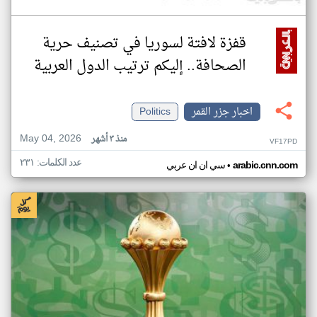
قفزة لافتة لسوريا في تصنيف حرية
الصحافة.. إليكم ترتيب الدول العربية
اخبار جزر القمر
Politics
May 04, 2026
منذ ٣ أشهر
VF17PD
عدد الكلمات: ٢٣١
•
arabic.cnn.com
سي ان ان عربي