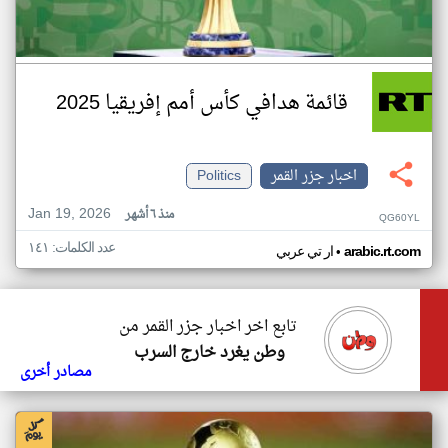
قائمة هدافي كأس أمم إفريقيا 2025
اخبار جزر القمر
Politics
Jan 19, 2026
منذ ٦ أشهر
QG60YL
عدد الكلمات: ١٤١
•
arabic.rt.com
ار تي عربي
تابع اخر اخبار جزر القمر من
وطن يغرد خارج السرب
مصادر أخرى