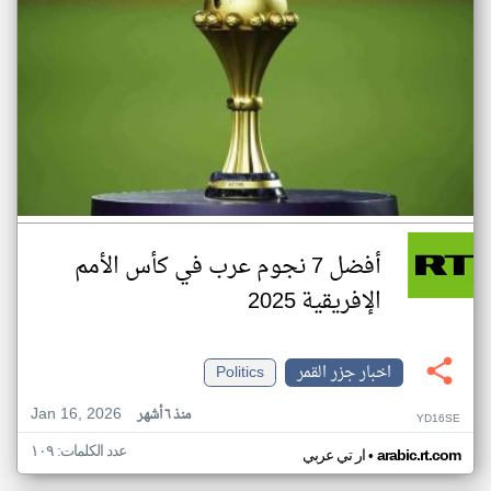
أفضل 7 نجوم عرب في كأس الأمم
الإفريقية 2025
اخبار جزر القمر
Politics
Jan 16, 2026
منذ ٦ أشهر
YD16SE
عدد الكلمات: ١٠٩
•
arabic.rt.com
ار تي عربي