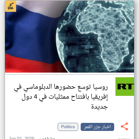
روسيا توسع حضورها الدبلوماسي في
إفريقيا بافتتاح ممثليات في 4 دول
جديدة
اخبار جزر القمر
Politics
Jun 01, 2026