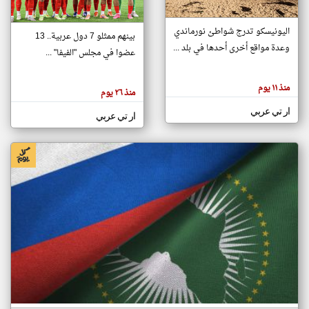
اليونيسكو تدرج شواطئ نورماندي
بينهم ممثلو 7 دول عربية.. 13
klyoum.com
وعدة مواقع أخرى أحدها في بلد ...
تغيير الدولة
عضوا في مجلس "الفيفا" ...
تعبر
مصادر الأخبار من جزر القمر
المقالات
الموجوده
اخبار جزر القمر على مدار الساعة
منذ ١١ يوم
هنا عن
منذ ٢٦ يوم
وجهة
نظر
أهم اخبار جزر القمر العاجلة والمباشرة
ار تي عربي
كاتبيها.
ار تي عربي