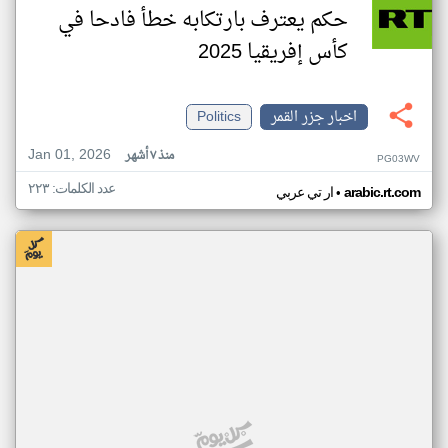
حكم يعترف بارتكابه خطأ فادحا في
كأس إفريقيا 2025
اخبار جزر القمر
Politics
Jan 01, 2026
منذ ٧ أشهر
PG03WV
عدد الكلمات: ٢٢٣
•
arabic.rt.com
ار تي عربي