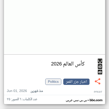
كأس العالم 2026
اخبار جزر القمر
Politics
Jun 01, 2026
منذ شهرين
PF63IT
عدد الكلمات: ٦ الصور: ٢٥
•
bbc.com
بي بي سي عربي