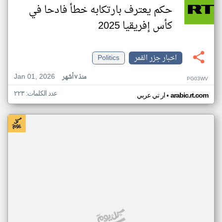
حكم يعترف بارتكابه خطأ فادحا في
كأس إفريقيا 2025
اخبار جزر القمر
Politics
Jan 01, 2026
منذ ٧ أشهر
PG03WV
عدد الكلمات: ٢٢٣
•
arabic.rt.com
ار تي عربي