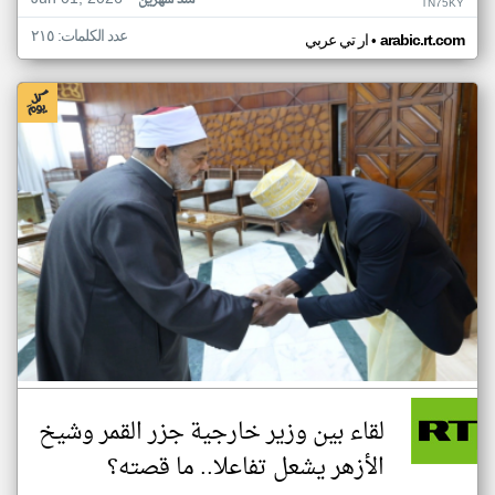
منذ شهرين
TN75KY
عدد الكلمات: ٢١٥
•
arabic.rt.com
ار تي عربي
لقاء بين وزير خارجية جزر القمر وشيخ
الأزهر يشعل تفاعلا.. ما قصته؟