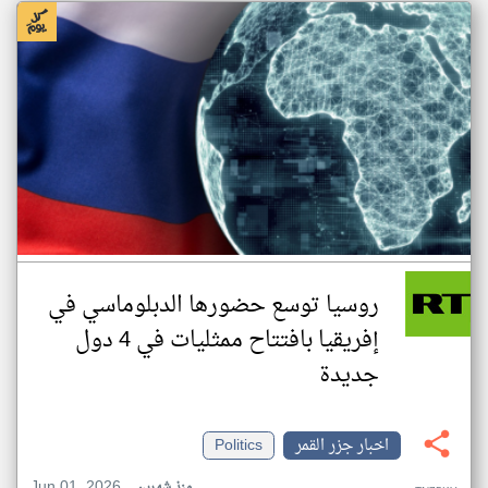
روسيا توسع حضورها الدبلوماسي في
إفريقيا بافتتاح ممثليات في 4 دول
جديدة
اخبار جزر القمر
Politics
Jun 01, 2026