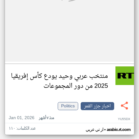
منتخب عربي وحيد يودع كأس إفريقيا
2025 من دور المجموعات
اخبار جزر القمر
Politics
Jan 01, 2026
منذ ٧ أشهر
YU55DX
عدد الكلمات: ١١٠
•
arabic.rt.com
ار تي عربي