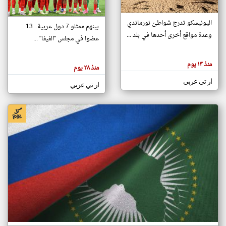
اليونيسكو تدرج شواطئ نورماندي
بينهم ممثلو 7 دول عربية.. 13
klyoum.com
وعدة مواقع أخرى أحدها في بلد ...
تغيير الدولة
عضوا في مجلس "الفيفا" ...
تعبر
مصادر الأخبار من جزر القمر
المقالات
الموجوده
اخبار جزر القمر على مدار الساعة
منذ ١٣ يوم
هنا عن
منذ ٢٨ يوم
وجهة
نظر
أهم اخبار جزر القمر العاجلة والمباشرة
ار تي عربي
كاتبيها.
ار تي عربي