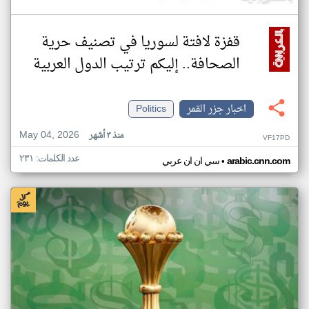
قفزة لافتة لسوريا في تصنيف حرية
الصحافة.. إليكم ترتيب الدول العربية
اخبار جزر القمر
Politics
May 04, 2026
منذ ٣ أشهر
VF17PD
عدد الكلمات: ٢٣١
•
arabic.cnn.com
سي ان ان عربي