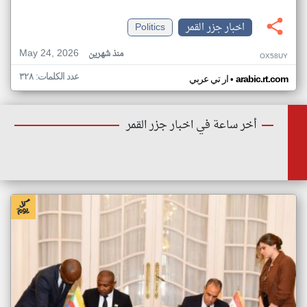
اخبار جزر القمر
Politics
May 24, 2026
منذ شهرين
OX58UY
عدد الكلمات: ٣٢٨
•
arabic.rt.com
ار تي عربي
أخر ساعة في اخبار جزر القمر