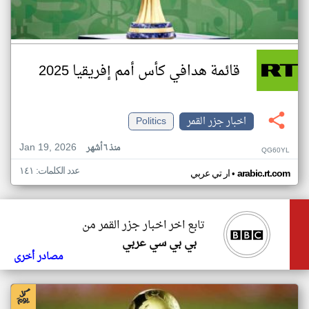
قائمة هدافي كأس أمم إفريقيا 2025
اخبار جزر القمر
Politics
Jan 19, 2026
منذ ٦ أشهر
QG60YL
عدد الكلمات: ١٤١
•
arabic.rt.com
ار تي عربي
تابع اخر اخبار جزر القمر من
بي بي سي عربي
مصادر أخرى