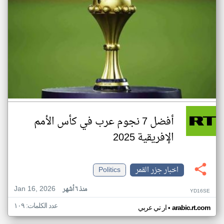
أفضل 7 نجوم عرب في كأس الأمم
الإفريقية 2025
اخبار جزر القمر
Politics
Jan 16, 2026
منذ ٦ أشهر
YD16SE
عدد الكلمات: ١٠٩
•
arabic.rt.com
ار تي عربي