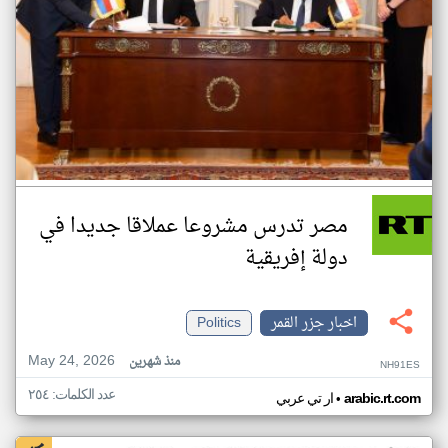
مصر تدرس مشروعا عملاقا جديدا في
دولة إفريقية
اخبار جزر القمر
Politics
May 24, 2026
منذ شهرين
NH91ES
عدد الكلمات: ٢٥٤
•
arabic.rt.com
ار تي عربي