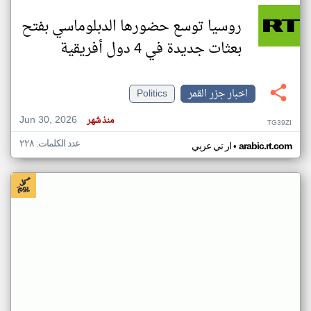
روسيا توسع حضورها الدبلوماسي بفتح
بعثات جديدة في 4 دول أفريقية
اخبار جزر القمر
Politics
Jun 30, 2026
منذ شهر
TG39ZI
عدد الكلمات: ٢٢٨
•
arabic.rt.com
ار تي عربي