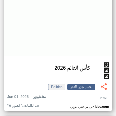
كأس العالم 2026
اخبار جزر القمر
Politics
Jun 01, 2026
منذ شهرين
PF63IT
عدد الكلمات: ٦ الصور: ٢٥
•
bbc.com
بي بي سي عربي