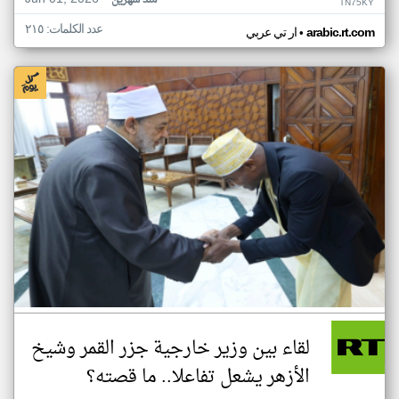
منذ شهرين
TN75KY
عدد الكلمات: ٢١٥
•
arabic.rt.com
ار تي عربي
لقاء بين وزير خارجية جزر القمر وشيخ
الأزهر يشعل تفاعلا.. ما قصته؟