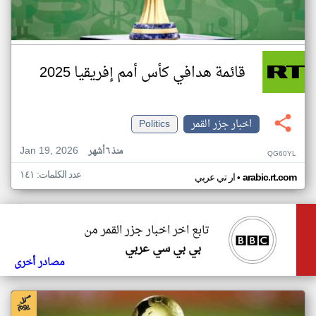
قائمة هدافي كأس أمم إفريقيا 2025
اخبار جزر القمر
Politics
Jan 19, 2026
منذ ٦ أشهر
QG60YL
عدد الكلمات: ١٤١
•
arabic.rt.com
ار تي عربي
تابع اخر اخبار جزر القمر من
بي بي سي عربي
مصادر أخرى