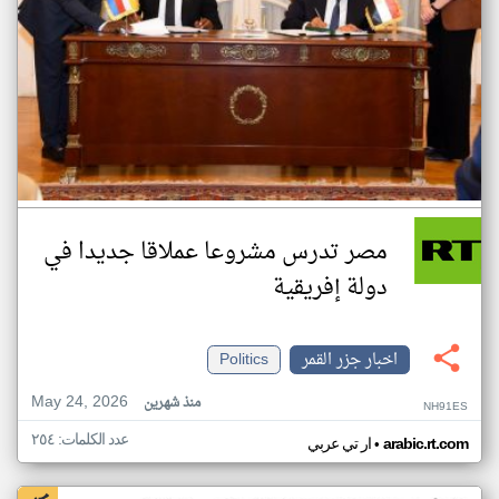
مصر تدرس مشروعا عملاقا جديدا في
دولة إفريقية
اخبار جزر القمر
Politics
May 24, 2026
منذ شهرين
NH91ES
عدد الكلمات: ٢٥٤
•
arabic.rt.com
ار تي عربي