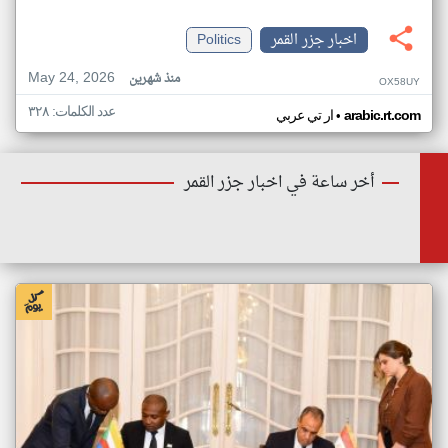
اخبار جزر القمر
Politics
May 24, 2026
منذ شهرين
OX58UY
عدد الكلمات: ٣٢٨
•
arabic.rt.com
ار تي عربي
أخر ساعة في اخبار جزر القمر