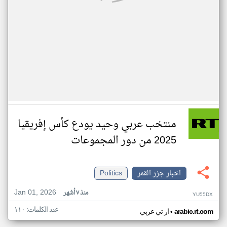
منتخب عربي وحيد يودع كأس إفريقيا
2025 من دور المجموعات
اخبار جزر القمر
Politics
Jan 01, 2026
منذ ٧ أشهر
YU55DX
عدد الكلمات: ١١٠
•
arabic.rt.com
ار تي عربي