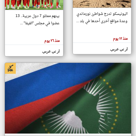
اليونيسكو تدرج شواطئ نورماندي
بينهم ممثلو 7 دول عربية.. 13
klyoum.com
وعدة مواقع أخرى أحدها في بلد ...
تغيير الدولة
عضوا في مجلس "الفيفا" ...
تعبر
مصادر الأخبار من جزر القمر
المقالات
الموجوده
اخبار جزر القمر على مدار الساعة
منذ ١٢ يوم
هنا عن
منذ ٢٦ يوم
وجهة
نظر
أهم اخبار جزر القمر العاجلة والمباشرة
ار تي عربي
كاتبيها.
ار تي عربي