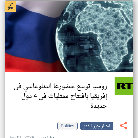
روسيا توسع حضورها الدبلوماسي في
إفريقيا بافتتاح ممثليات في 4 دول
جديدة
اخبار جزر القمر
Politics
Jun 01, 2026