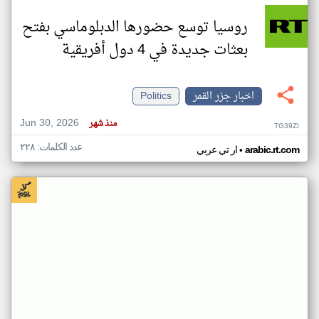
روسيا توسع حضورها الدبلوماسي بفتح
بعثات جديدة في 4 دول أفريقية
اخبار جزر القمر
Politics
Jun 30, 2026
منذ شهر
TG39ZI
عدد الكلمات: ٢٢٨
•
arabic.rt.com
ار تي عربي