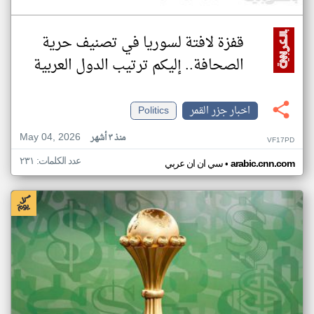
قفزة لافتة لسوريا في تصنيف حرية
الصحافة.. إليكم ترتيب الدول العربية
اخبار جزر القمر
Politics
May 04, 2026
منذ ٣ أشهر
VF17PD
عدد الكلمات: ٢٣١
•
arabic.cnn.com
سي ان ان عربي