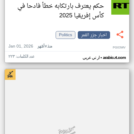
حكم يعترف بارتكابه خطأ فادحا في
كأس إفريقيا 2025
اخبار جزر القمر
Politics
Jan 01, 2026
منذ ٧ أشهر
PG03WV
عدد الكلمات: ٢٢٣
•
arabic.rt.com
ار تي عربي