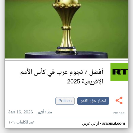
أفضل 7 نجوم عرب في كأس الأمم
الإفريقية 2025
اخبار جزر القمر
Politics
Jan 16, 2026
منذ ٦ أشهر
YD16SE
عدد الكلمات: ١٠٩
•
arabic.rt.com
ار تي عربي