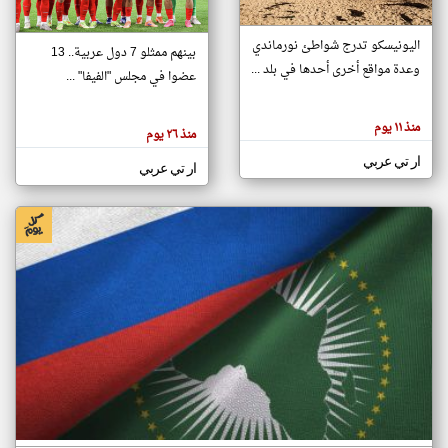
اليونيسكو تدرج شواطئ نورماندي
بينهم ممثلو 7 دول عربية.. 13
klyoum.com
وعدة مواقع أخرى أحدها في بلد ...
تغيير الدولة
عضوا في مجلس "الفيفا" ...
تعبر
مصادر الأخبار من جزر القمر
المقالات
الموجوده
اخبار جزر القمر على مدار الساعة
منذ ١١ يوم
هنا عن
منذ ٢٦ يوم
وجهة
نظر
أهم اخبار جزر القمر العاجلة والمباشرة
ار تي عربي
كاتبيها.
ار تي عربي