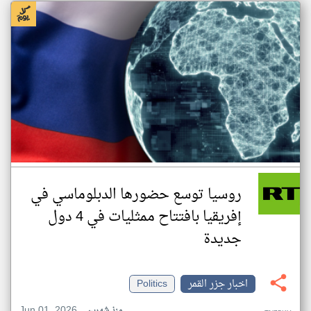
روسيا توسع حضورها الدبلوماسي في
إفريقيا بافتتاح ممثليات في 4 دول
جديدة
اخبار جزر القمر
Politics
Jun 01, 2026