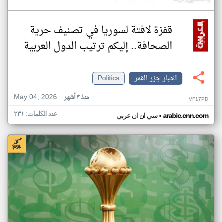
قفزة لافتة لسوريا في تصنيف حرية
الصحافة.. إليكم ترتيب الدول العربية
اخبار جزر القمر
Politics
May 04, 2026
منذ ٣ أشهر
VF17PD
عدد الكلمات: ٢٣١
•
arabic.cnn.com
سي ان ان عربي