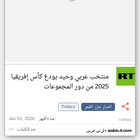
منتخب عربي وحيد يودع كأس إفريقيا
2025 من دور المجموعات
اخبار جزر القمر
Politics
Jan 01, 2026
منذ ٧ أشهر
YU55DX
عدد الكلمات: ١١٠
•
arabic.rt.com
ار تي عربي