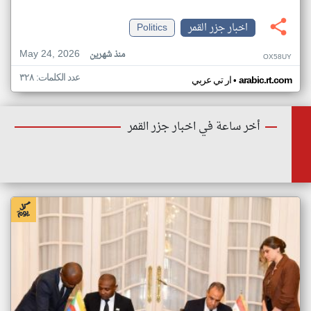
اخبار جزر القمر
Politics
May 24, 2026
منذ شهرين
OX58UY
عدد الكلمات: ٣٢٨
•
arabic.rt.com
ار تي عربي
أخر ساعة في اخبار جزر القمر