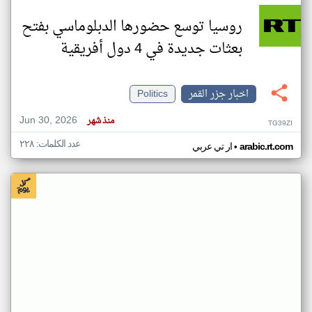
روسيا توسع حضورها الدبلوماسي بفتح
بعثات جديدة في 4 دول أفريقية
اخبار جزر القمر
Politics
Jun 30, 2026
منذ شهر
TG39ZI
عدد الكلمات: ٢٢٨
•
arabic.rt.com
ار تي عربي