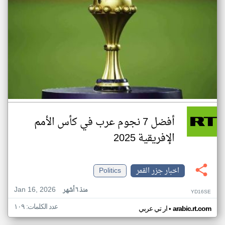
أفضل 7 نجوم عرب في كأس الأمم
الإفريقية 2025
اخبار جزر القمر
Politics
Jan 16, 2026
منذ ٦ أشهر
YD16SE
عدد الكلمات: ١٠٩
•
arabic.rt.com
ار تي عربي