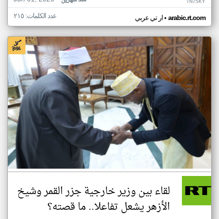
منذ شهرين
TN75KY
عدد الكلمات: ٢١٥
•
arabic.rt.com
ار تي عربي
لقاء بين وزير خارجية جزر القمر وشيخ
الأزهر يشعل تفاعلا.. ما قصته؟