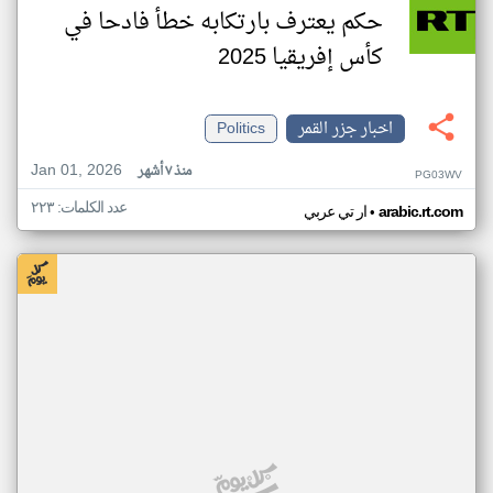
حكم يعترف بارتكابه خطأ فادحا في
كأس إفريقيا 2025
اخبار جزر القمر
Politics
Jan 01, 2026
منذ ٧ أشهر
PG03WV
عدد الكلمات: ٢٢٣
•
arabic.rt.com
ار تي عربي