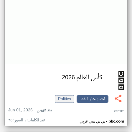
كأس العالم 2026
اخبار جزر القمر
Politics
Jun 01, 2026
منذ شهرين
PF63IT
عدد الكلمات: ٦ الصور: ٢٥
•
bbc.com
بي بي سي عربي