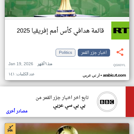
قائمة هدافي كأس أمم إفريقيا 2025
اخبار جزر القمر
Politics
Jan 19, 2026
منذ ٦ أشهر
QG60YL
عدد الكلمات: ١٤١
•
arabic.rt.com
ار تي عربي
تابع اخر اخبار جزر القمر من
بي بي سي عربي
مصادر أخرى