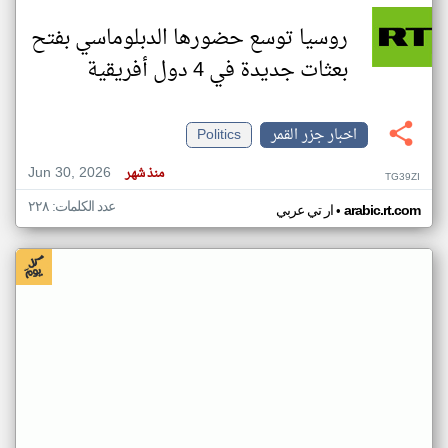
روسيا توسع حضورها الدبلوماسي بفتح
بعثات جديدة في 4 دول أفريقية
اخبار جزر القمر
Politics
Jun 30, 2026
منذ شهر
TG39ZI
عدد الكلمات: ٢٢٨
•
arabic.rt.com
ار تي عربي