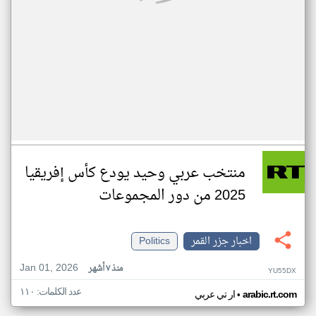
منتخب عربي وحيد يودع كأس إفريقيا
2025 من دور المجموعات
اخبار جزر القمر
Politics
Jan 01, 2026
منذ ٧ أشهر
YU55DX
عدد الكلمات: ١١٠
•
arabic.rt.com
ار تي عربي