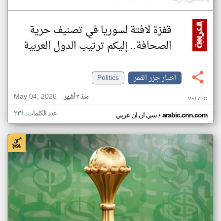
قفزة لافتة لسوريا في تصنيف حرية
الصحافة.. إليكم ترتيب الدول العربية
اخبار جزر القمر
Politics
May 04, 2026
منذ ٣ أشهر
VF17PD
عدد الكلمات: ٢٣١
•
arabic.cnn.com
سي ان ان عربي