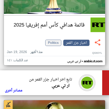
قائمة هدافي كأس أمم إفريقيا 2025
اخبار جزر القمر
Politics
Jan 19, 2026
منذ ٦ أشهر
QG60YL
عدد الكلمات: ١٤١
•
arabic.rt.com
ار تي عربي
تابع اخر اخبار جزر القمر من
ار تي عربي
مصادر أخرى