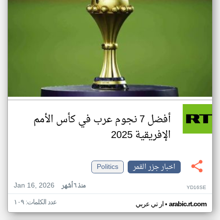
أفضل 7 نجوم عرب في كأس الأمم
الإفريقية 2025
اخبار جزر القمر
Politics
Jan 16, 2026
منذ ٦ أشهر
YD16SE
عدد الكلمات: ١٠٩
•
arabic.rt.com
ار تي عربي