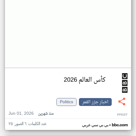
كأس العالم 2026
اخبار جزر القمر
Politics
Jun 01, 2026
منذ شهرين
PF63IT
عدد الكلمات: ٦ الصور: ٢٥
•
bbc.com
بي بي سي عربي