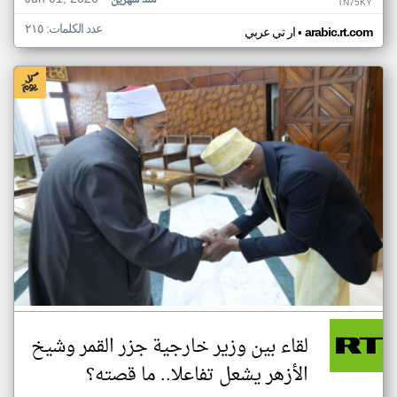
منذ شهرين
TN75KY
عدد الكلمات: ٢١٥
•
arabic.rt.com
ار تي عربي
لقاء بين وزير خارجية جزر القمر وشيخ
الأزهر يشعل تفاعلا.. ما قصته؟