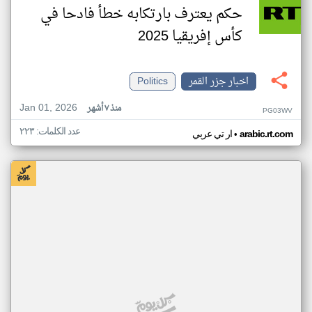
حكم يعترف بارتكابه خطأ فادحا في
كأس إفريقيا 2025
اخبار جزر القمر
Politics
Jan 01, 2026
منذ ٧ أشهر
PG03WV
عدد الكلمات: ٢٢٣
•
arabic.rt.com
ار تي عربي