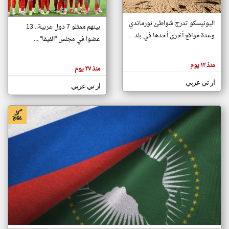
اليونيسكو تدرج شواطئ نورماندي
بينهم ممثلو 7 دول عربية.. 13
klyoum.com
وعدة مواقع أخرى أحدها في بلد ...
تغيير الدولة
عضوا في مجلس "الفيفا" ...
تعبر
مصادر الأخبار من جزر القمر
المقالات
الموجوده
اخبار جزر القمر على مدار الساعة
منذ ١٢ يوم
هنا عن
منذ ٢٧ يوم
وجهة
نظر
أهم اخبار جزر القمر العاجلة والمباشرة
ار تي عربي
كاتبيها.
ار تي عربي