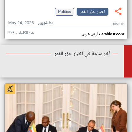
اخبار جزر القمر
Politics
May 24, 2026
منذ شهرين
OX58UY
عدد الكلمات: ٣٢٨
•
arabic.rt.com
ار تي عربي
أخر ساعة في اخبار جزر القمر