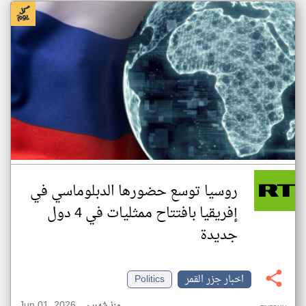
روسيا توسع حضورها الدبلوماسي في
إفريقيا بافتتاح ممثليات في 4 دول
جديدة
اخبار جزر القمر
Politics
Jun 01, 2026