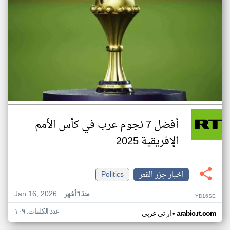
أفضل 7 نجوم عرب في كأس الأمم
الإفريقية 2025
اخبار جزر القمر
Politics
Jan 16, 2026
منذ ٦ أشهر
YD16SE
عدد الكلمات: ١٠٩
•
arabic.rt.com
ار تي عربي