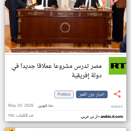
مصر تدرس مشروعا عملاقا جديدا في
دولة إفريقية
اخبار جزر القمر
Politics
May 24, 2026
منذ شهرين
NH91ES
عدد الكلمات: ٢٥٤
•
arabic.rt.com
ار تي عربي