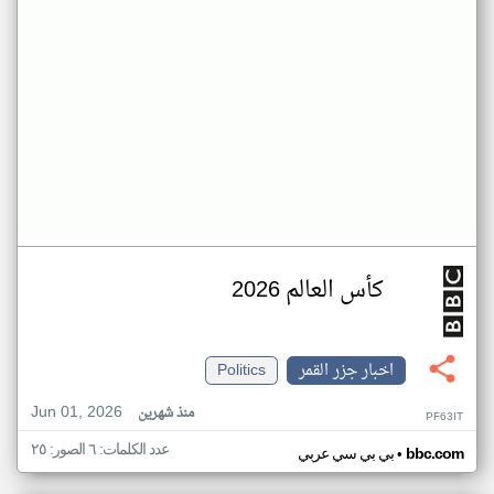
كأس العالم 2026
اخبار جزر القمر
Politics
Jun 01, 2026
منذ شهرين
PF63IT
عدد الكلمات: ٦ الصور: ٢٥
•
bbc.com
بي بي سي عربي