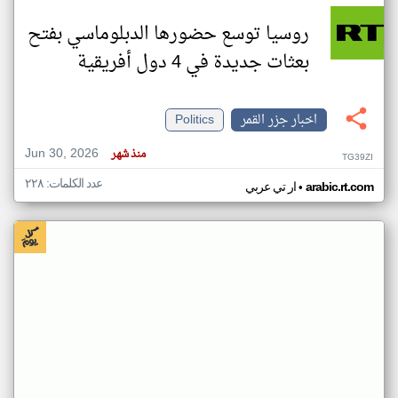
روسيا توسع حضورها الدبلوماسي بفتح
بعثات جديدة في 4 دول أفريقية
اخبار جزر القمر
Politics
Jun 30, 2026
منذ شهر
TG39ZI
عدد الكلمات: ٢٢٨
•
arabic.rt.com
ار تي عربي