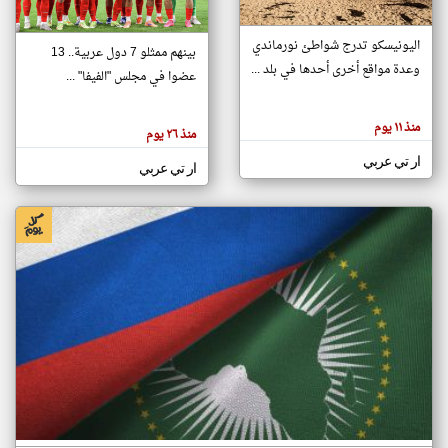
اليونيسكو تدرج شواطئ نورماندي
بينهم ممثلو 7 دول عربية.. 13
klyoum.com
وعدة مواقع أخرى أحدها في بلد ...
تغيير الدولة
عضوا في مجلس "الفيفا" ...
تعبر
مصادر الأخبار من جزر القمر
المقالات
الموجوده
اخبار جزر القمر على مدار الساعة
منذ ١١ يوم
هنا عن
منذ ٢٦ يوم
وجهة
نظر
أهم اخبار جزر القمر العاجلة والمباشرة
ار تي عربي
كاتبيها.
ار تي عربي