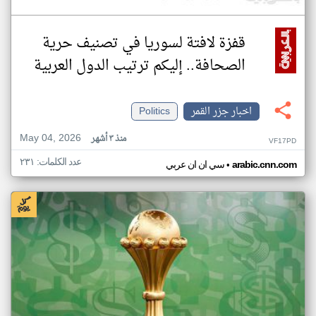
قفزة لافتة لسوريا في تصنيف حرية
الصحافة.. إليكم ترتيب الدول العربية
اخبار جزر القمر
Politics
May 04, 2026
منذ ٣ أشهر
VF17PD
عدد الكلمات: ٢٣١
•
arabic.cnn.com
سي ان ان عربي