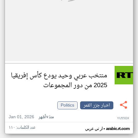
منتخب عربي وحيد يودع كأس إفريقيا
2025 من دور المجموعات
اخبار جزر القمر
Politics
Jan 01, 2026
منذ ٧ أشهر
YU55DX
عدد الكلمات: ١١٠
•
arabic.rt.com
ار تي عربي