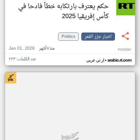
حكم يعترف بارتكابه خطأ فادحا في
كأس إفريقيا 2025
اخبار جزر القمر
Politics
Jan 01, 2026
منذ ٧ أشهر
PG03WV
عدد الكلمات: ٢٢٣
•
arabic.rt.com
ار تي عربي