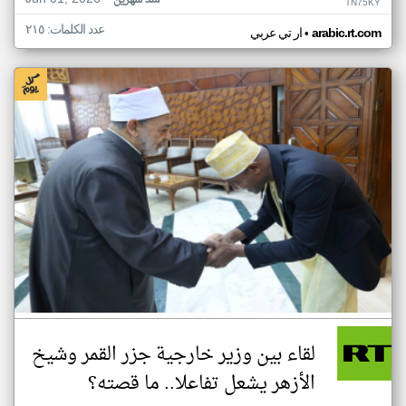
منذ شهرين
TN75KY
عدد الكلمات: ٢١٥
•
arabic.rt.com
ار تي عربي
لقاء بين وزير خارجية جزر القمر وشيخ
الأزهر يشعل تفاعلا.. ما قصته؟