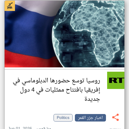
روسيا توسع حضورها الدبلوماسي في
إفريقيا بافتتاح ممثليات في 4 دول
جديدة
اخبار جزر القمر
Politics
Jun 01, 2026