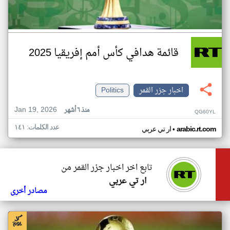
قائمة هدافي كأس أمم إفريقيا 2025
اخبار جزر القمر
Politics
Jan 19, 2026
منذ ٦ أشهر
QG60YL
عدد الكلمات: ١٤١
•
arabic.rt.com
ار تي عربي
تابع اخر اخبار جزر القمر من
ار تي عربي
مصادر أخرى