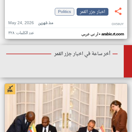
اخبار جزر القمر
Politics
May 24, 2026
منذ شهرين
OX58UY
عدد الكلمات: ٣٢٨
•
arabic.rt.com
ار تي عربي
أخر ساعة في اخبار جزر القمر