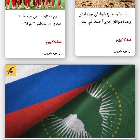
اليونيسكو تدرج شواطئ نورماندي
بينهم ممثلو 7 دول عربية.. 13
klyoum.com
وعدة مواقع أخرى أحدها في بلد ...
تغيير الدولة
عضوا في مجلس "الفيفا" ...
تعبر
مصادر الأخبار من جزر القمر
المقالات
الموجوده
اخبار جزر القمر على مدار الساعة
منذ ١٣ يوم
هنا عن
منذ ٢٨ يوم
وجهة
نظر
أهم اخبار جزر القمر العاجلة والمباشرة
ار تي عربي
كاتبيها.
ار تي عربي