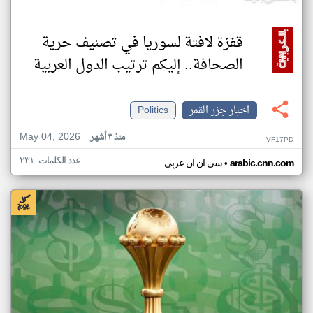
قفزة لافتة لسوريا في تصنيف حرية
الصحافة.. إليكم ترتيب الدول العربية
اخبار جزر القمر
Politics
May 04, 2026
منذ ٣ أشهر
VF17PD
عدد الكلمات: ٢٣١
•
arabic.cnn.com
سي ان ان عربي