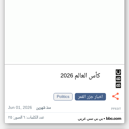
كأس العالم 2026
اخبار جزر القمر
Politics
Jun 01, 2026
منذ شهرين
PF63IT
عدد الكلمات: ٦ الصور: ٢٥
•
bbc.com
بي بي سي عربي