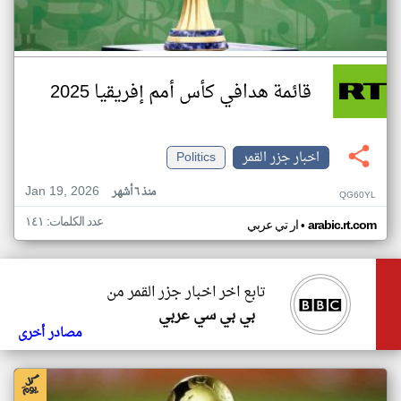
قائمة هدافي كأس أمم إفريقيا 2025
اخبار جزر القمر
Politics
Jan 19, 2026
منذ ٦ أشهر
QG60YL
عدد الكلمات: ١٤١
•
arabic.rt.com
ار تي عربي
تابع اخر اخبار جزر القمر من
بي بي سي عربي
مصادر أخرى