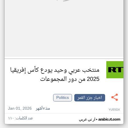
منتخب عربي وحيد يودع كأس إفريقيا
2025 من دور المجموعات
اخبار جزر القمر
Politics
Jan 01, 2026
منذ ٧ أشهر
YU55DX
عدد الكلمات: ١١٠
•
arabic.rt.com
ار تي عربي