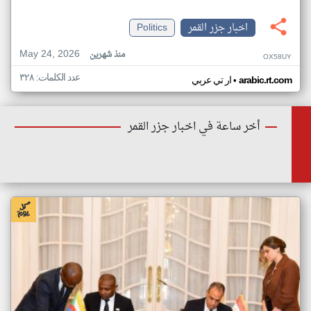
اخبار جزر القمر
Politics
May 24, 2026
منذ شهرين
OX58UY
عدد الكلمات: ٣٢٨
•
arabic.rt.com
ار تي عربي
أخر ساعة في اخبار جزر القمر