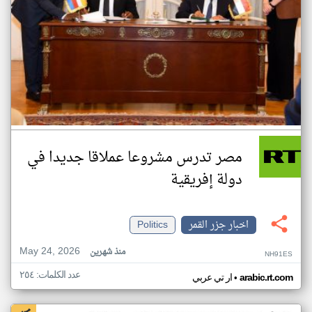
مصر تدرس مشروعا عملاقا جديدا في
دولة إفريقية
اخبار جزر القمر
Politics
May 24, 2026
منذ شهرين
NH91ES
عدد الكلمات: ٢٥٤
•
arabic.rt.com
ار تي عربي