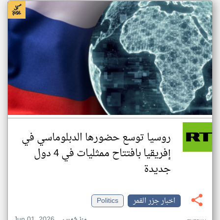
روسيا توسع حضورها الدبلوماسي في
إفريقيا بافتتاح ممثليات في 4 دول
جديدة
اخبار جزر القمر
Politics
Jun 01, 2026