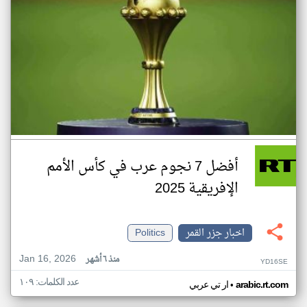
أفضل 7 نجوم عرب في كأس الأمم
الإفريقية 2025
اخبار جزر القمر
Politics
Jan 16, 2026
منذ ٦ أشهر
YD16SE
عدد الكلمات: ١٠٩
•
arabic.rt.com
ار تي عربي