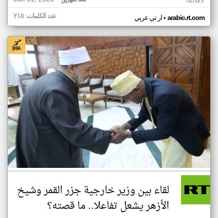
منذ شهرين
TN75KY
عدد الكلمات: ٢١٥
•
arabic.rt.com
ار تي عربي
لقاء بين وزير خارجية جزر القمر وشيخ
الأزهر يشعل تفاعلا.. ما قصته؟