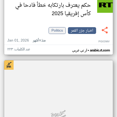
حكم يعترف بارتكابه خطأ فادحا في
كأس إفريقيا 2025
اخبار جزر القمر
Politics
Jan 01, 2026
منذ ٧ أشهر
PG03WV
عدد الكلمات: ٢٢٣
•
arabic.rt.com
ار تي عربي