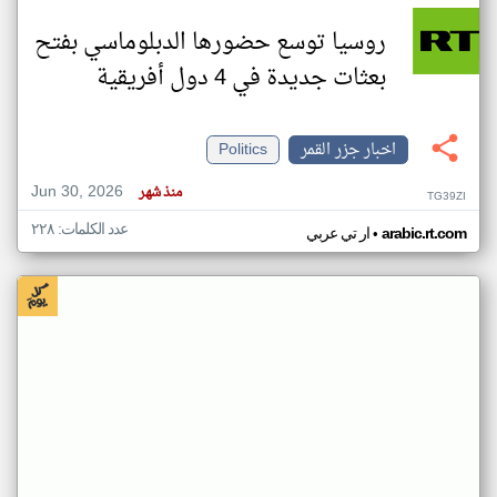
روسيا توسع حضورها الدبلوماسي بفتح
بعثات جديدة في 4 دول أفريقية
اخبار جزر القمر
Politics
Jun 30, 2026
منذ شهر
TG39ZI
عدد الكلمات: ٢٢٨
•
arabic.rt.com
ار تي عربي