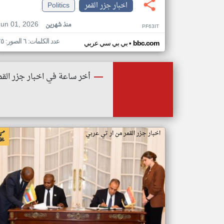
اخبار جزر القمر
Politics
Jun 01, 2026
منذ شهرين
PF63IT
عدد الكلمات: ٦ الصور: ٢٥
•
bbc.com
بي بي سي عربي
أخر ساعة في اخبار جزر القم
اخبار جزر القمر من ار تي عربي