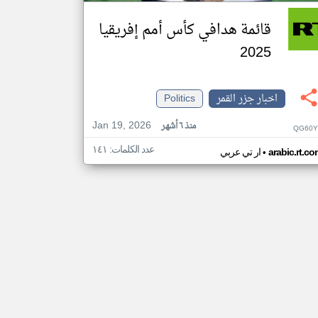
قائمة هدافي كأس أمم إفريقيا
2025
اخبار جزر القمر
Politics
Jan 19, 2026
منذ ٦ أشهر
QG60Y
عدد الكلمات: ١٤١
•
arabic.rt.c
ار تي عربي