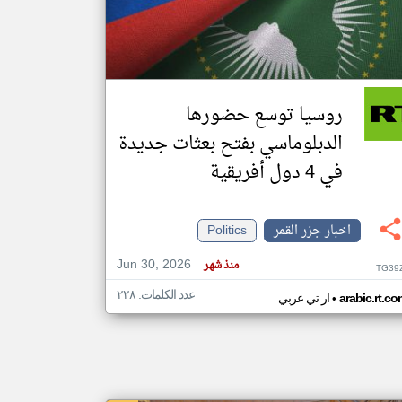
klyoum.com
تغيير الدولة
مصادر الأخبار من جزر القمر
روسيا توسع حضورها
اخبار جزر القمر على مدار الساعة
الدبلوماسي بفتح بعثات جديدة
أهم اخبار جزر القمر العاجلة والمباشرة
في 4 دول أفريقية
اخبار جزر القمر
Politics
Jun 30, 2026
منذ شهر
TG39
عدد الكلمات: ٢٢٨
•
arabic.rt.c
ار تي عربي