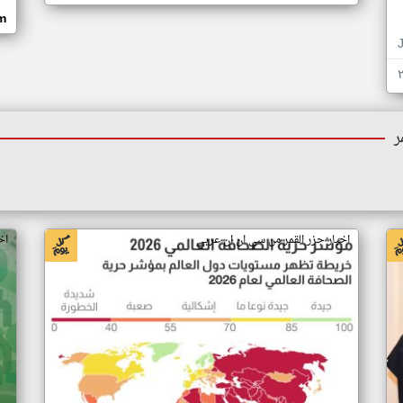
om
ر
اخبار جزر القمر من سي ان ان عربي
اخ