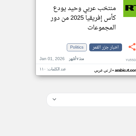
منتخب عربي وحيد يودع
كأس إفريقيا 2025 من دور
المجموعات
اخبار جزر القمر
Politics
Jan 01, 2026
منذ ٧ أشهر
YU55D
عدد الكلمات: ١١٠
•
arabic.rt.c
ار تي عربي