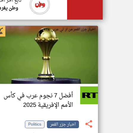
تابع اخر اخب
وطن يغرد
اخبار جزر القمر من ار تي عربي
أفضل 7 نجوم عرب في كأس
الأمم الإفريقية 2025
اخبار جزر القمر
Politics