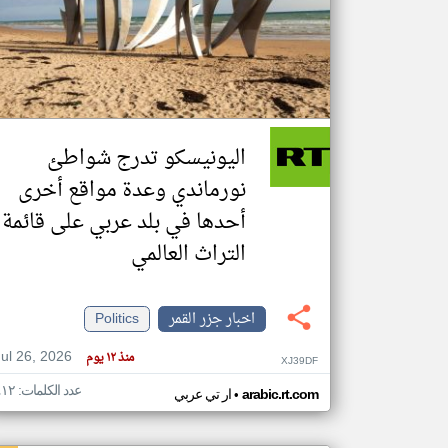
تعبر
المقالات
الموجوده
هنا عن
وجهة
اليونيسكو تدرج شواطئ
نظر
كاتبيها.
نورماندي وعدة مواقع أخرى
أحدها في بلد عربي على قائمة
التراث العالمي
اخبار جزر القمر
Politics
Jul 26, 2026
منذ ١٢ يوم
XJ39DF
عدد الكلمات: ٤١٢
•
arabic.rt.com
ار تي عربي