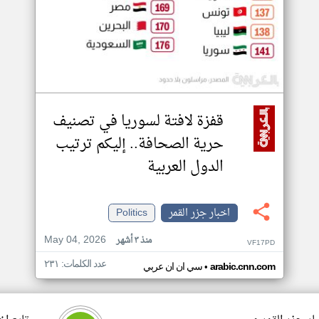
قفزة لافتة لسوريا في تصنيف
حرية الصحافة.. إليكم ترتيب
الدول العربية
اخبار جزر القمر
Politics
May 04, 2026
منذ ٣ أشهر
VF17PD
عدد الكلمات: ٢٣١
•
arabic.cnn.com
سي ان ان عربي