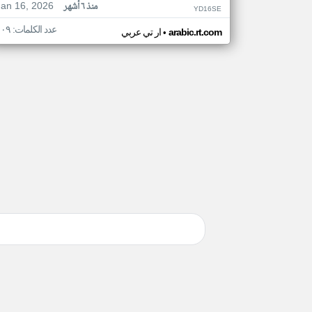
Jan 16, 2026
منذ ٦ أشهر
YD16SE
عدد الكلمات: ١٠٩
•
arabic.rt.com
ار تي عربي