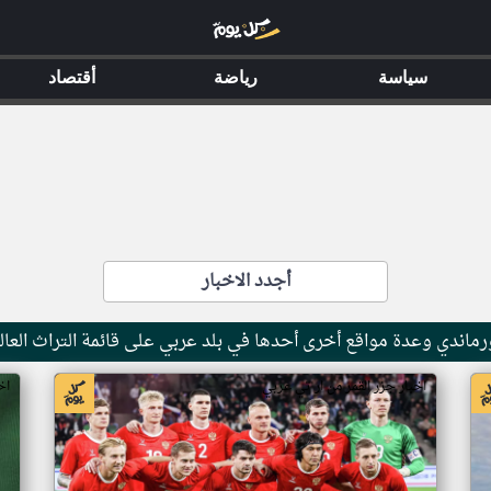
سياسة
رياضة
أقتصاد
أجدد الاخبار
ماندي وعدة مواقع أخرى أحدها في بلد عربي على قائمة التراث العال
اخبار جزر القمر من ار تي عربي
اخ