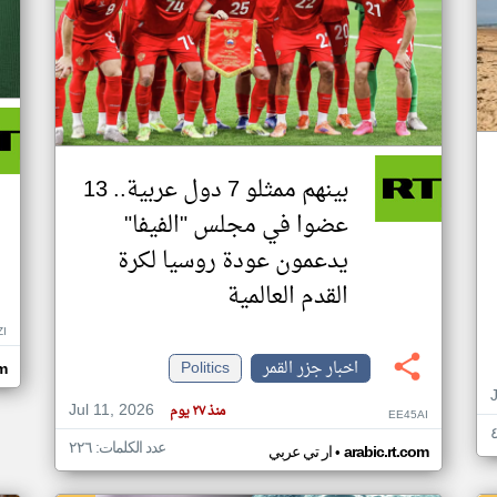
بينهم ممثلو 7 دول عربية.. 13
عضوا في مجلس "الفيفا"
يدعمون عودة روسيا لكرة
القدم العالمية
ZI
اخبار جزر القمر
Politics
om
Jul 11, 2026
منذ ٢٧ يوم
EE45AI
عدد الكلمات: ٢٢٦
•
arabic.rt.com
ار تي عربي