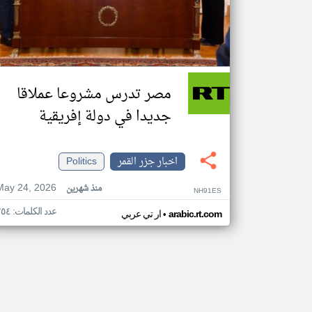
مصر تدرس مشروعا عملاقا
جديدا في دولة إفريقية
اخبار جزر القمر
Politics
May 24, 2026
منذ شهرين
NH91ES
عدد الكلمات: ٢٥٤
•
arabic.rt.com
ار تي عربي