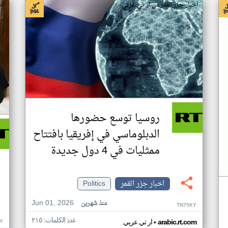
اخبار جزر القمر من ار تي عربي
اخ
روسيا توسع حضورها
الدبلوماسي في إفريقيا بافتتاح
ممثليات في 4 دول جديدة
اخبار جزر القمر
Politics
Jun 01, 2026
منذ شهرين
TN75KY
عدد الكلمات: ٢١٥
•
Y
arabic.rt.com
ار تي عربي