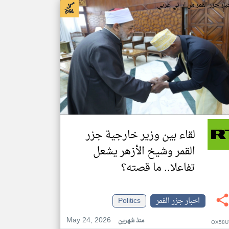
بار جزر القمر من ار تي عربي
لقاء بين وزير خارجية جزر
القمر وشيخ الأزهر يشعل
تفاعلا.. ما قصته؟
اخبار جزر القمر
Politics
May 24, 2026
منذ شهرين
OX58U