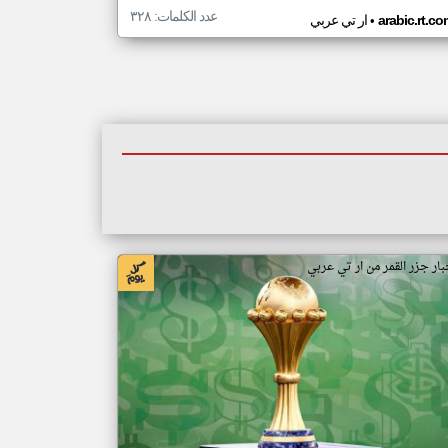
عدد الكلمات: ٣٢٨
•
arabic.rt.c
ار تي عربي
بار جزر القمر من ار تي عربي