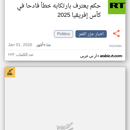
حكم يعترف بارتكابه خطأ فادحا في
كأس إفريقيا 2025
اخبار جزر القمر
Politics
Jan 01, 2026
منذ ٧ أشهر
PG03WV
عدد الكلمات: ٢٢٣
•
arabic.rt.com
ار تي عربي