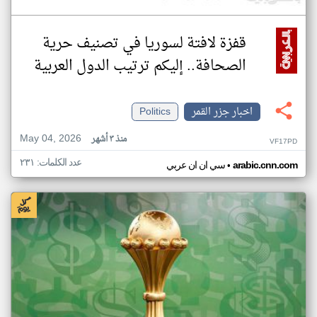
قفزة لافتة لسوريا في تصنيف حرية
الصحافة.. إليكم ترتيب الدول العربية
اخبار جزر القمر
Politics
May 04, 2026
منذ ٣ أشهر
VF17PD
عدد الكلمات: ٢٣١
•
arabic.cnn.com
سي ان ان عربي