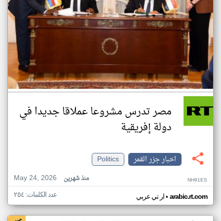
مصر تدرس مشروعا عملاقا جديدا في
دولة إفريقية
اخبار جزر القمر
Politics
May 24, 2026
منذ شهرين
NH91ES
عدد الكلمات: ٢٥٤
•
arabic.rt.com
ار تي عربي