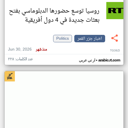
روسيا توسع حضورها الدبلوماسي بفتح
بعثات جديدة في 4 دول أفريقية
اخبار جزر القمر
Politics
Jun 30, 2026
منذ شهر
TG39ZI
عدد الكلمات: ٢٢٨
•
arabic.rt.com
ار تي عربي