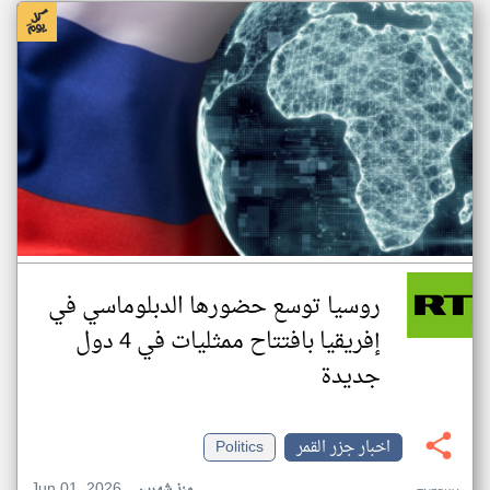
روسيا توسع حضورها الدبلوماسي في
إفريقيا بافتتاح ممثليات في 4 دول
جديدة
اخبار جزر القمر
Politics
Jun 01, 2026