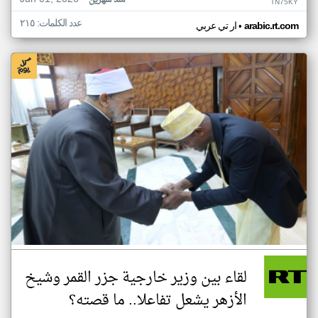
منذ شهرين
TN75KY
عدد الكلمات: ٢١٥
•
arabic.rt.com
ار تي عربي
لقاء بين وزير خارجية جزر القمر وشيخ
الأزهر يشعل تفاعلا.. ما قصته؟