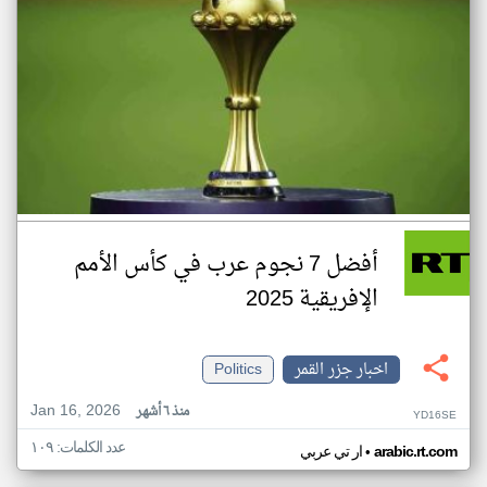
أفضل 7 نجوم عرب في كأس الأمم
الإفريقية 2025
اخبار جزر القمر
Politics
Jan 16, 2026
منذ ٦ أشهر
YD16SE
عدد الكلمات: ١٠٩
•
arabic.rt.com
ار تي عربي