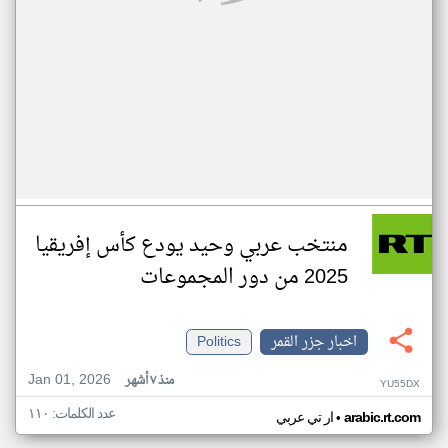
منتخب عربي وحيد يودع كأس إفريقيا
2025 من دور المجموعات
اخبار جزر القمر
Politics
Jan 01, 2026
منذ ٧ أشهر
YU55DX
عدد الكلمات: ١١٠
•
arabic.rt.com
ار تي عربي