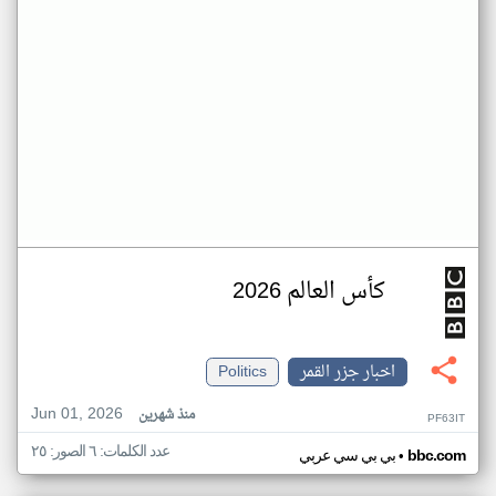
كأس العالم 2026
اخبار جزر القمر
Politics
Jun 01, 2026
منذ شهرين
PF63IT
عدد الكلمات: ٦ الصور: ٢٥
•
bbc.com
بي بي سي عربي