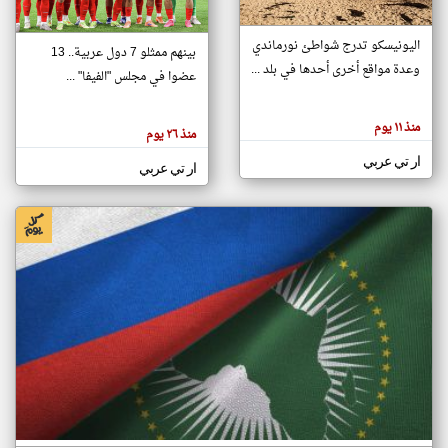
اليونيسكو تدرج شواطئ نورماندي
بينهم ممثلو 7 دول عربية.. 13
klyoum.com
وعدة مواقع أخرى أحدها في بلد ...
تغيير الدولة
عضوا في مجلس "الفيفا" ...
تعبر
مصادر الأخبار من جزر القمر
المقالات
الموجوده
اخبار جزر القمر على مدار الساعة
منذ ١١ يوم
هنا عن
منذ ٢٦ يوم
وجهة
نظر
أهم اخبار جزر القمر العاجلة والمباشرة
ار تي عربي
كاتبيها.
ار تي عربي