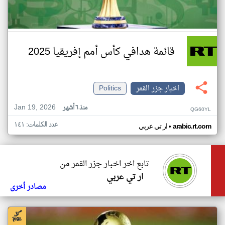
قائمة هدافي كأس أمم إفريقيا 2025
اخبار جزر القمر
Politics
Jan 19, 2026
منذ ٦ أشهر
QG60YL
عدد الكلمات: ١٤١
•
arabic.rt.com
ار تي عربي
تابع اخر اخبار جزر القمر من
ار تي عربي
مصادر أخرى