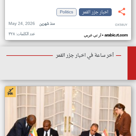
اخبار جزر القمر
Politics
May 24, 2026
منذ شهرين
OX58UY
عدد الكلمات: ٣٢٨
•
arabic.rt.com
ار تي عربي
أخر ساعة في اخبار جزر القمر